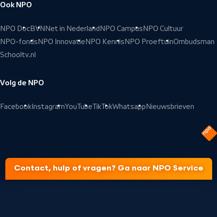
Ook NPO
NPO Doc
BVN
Net in Nederland
NPO Campus
NPO Cultuur
NPO-fonds
NPO Innovatie
NPO Kennis
NPO Proeftuin
Ombudsman
Schooltv.nl
Volg de NPO
Facebook
Instagram
YouTube
TikTok
Whatsapp
Nieuwsbrieven
Contact, hulp of vragen? Ga naar NPO Service