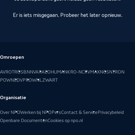
Er is iets misgegaan. Probeer het later opnieuw.
Omroepen
Voettekst
AVROTROS
BNNVARA
EO
HUMAN
KRO-NCRV
MAX
NOS
NTR
ON
POWNED
VPRO
WNL
ZWART
Organisatie
Over NPO
Werken bij NPO
Pers
Contact & Service
Privacybeleid
Openbare Documenten
Cookies op npo.nl