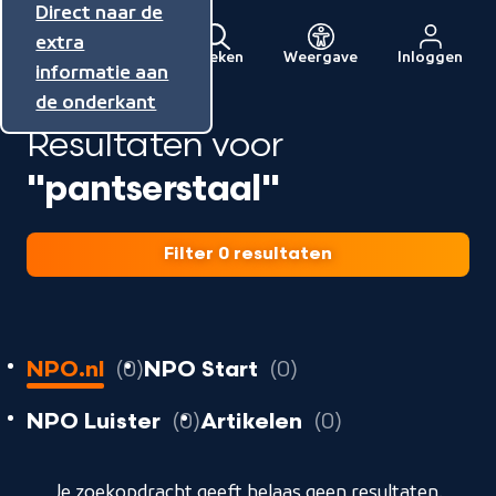
Direct naar de
Direct naar de
Direct naar de
inhoud
hoofdnavigatie
extra
Zoeken
Weergave
Inloggen
Menu
informatie aan
Naar
de onderkant
de
Resultaten voor
beginpagina
van
"pantserstaal"
NPO
Filter 0 resultaten
0
resultaten
resultaten
NPO.nl
0
NPO Start
0
resultaten
resultaten
resultaten
NPO Luister
0
Artikelen
0
geladen
Je zoekopdracht geeft helaas geen resultaten.