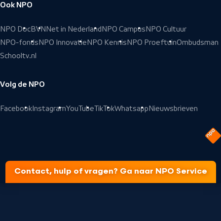
Ook NPO
NPO Doc
BVN
Net in Nederland
NPO Campus
NPO Cultuur
NPO-fonds
NPO Innovatie
NPO Kennis
NPO Proeftuin
Ombudsman
Schooltv.nl
Volg de NPO
Facebook
Instagram
YouTube
TikTok
Whatsapp
Nieuwsbrieven
Contact, hulp of vragen? Ga naar NPO Service