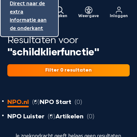
Direct naar de
Direct naar de
Direct naar de
inhoud
hoofdnavigatie
extra
Zoeken
Weergave
Inloggen
Menu
informatie aan
Naar
de onderkant
de
Resultaten voor
beginpagina
van
"schildklierfunctie"
NPO
Filter 0 resultaten
0
resultaten
resultaten
NPO.nl
0
NPO Start
0
resultaten
resultaten
resultaten
NPO Luister
0
Artikelen
0
geladen
Je zoekopdracht geeft helaas geen resultaten.