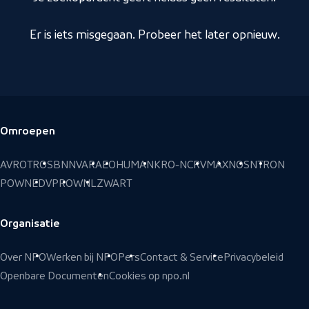
Er is iets misgegaan. Probeer het later opnieuw.
Omroepen
Voettekst
AVROTROS
BNNVARA
EO
HUMAN
KRO-NCRV
MAX
NOS
NTR
ON
POWNED
VPRO
WNL
ZWART
Organisatie
Over NPO
Werken bij NPO
Pers
Contact & Service
Privacybeleid
Openbare Documenten
Cookies op npo.nl