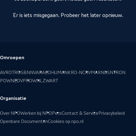
Er is iets misgegaan. Probeer het later opnieuw.
Omroepen
Voettekst
AVROTROS
BNNVARA
EO
HUMAN
KRO-NCRV
MAX
NOS
NTR
ON
POWNED
VPRO
WNL
ZWART
Organisatie
Over NPO
Werken bij NPO
Pers
Contact & Service
Privacybeleid
Openbare Documenten
Cookies op npo.nl