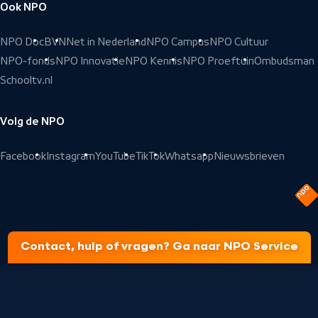
Ook NPO
NPO Doc
BVN
Net in Nederland
NPO Campus
NPO Cultuur
NPO-fonds
NPO Innovatie
NPO Kennis
NPO Proeftuin
Ombudsman
Schooltv.nl
Volg de NPO
Facebook
Instagram
YouTube
TikTok
Whatsapp
Nieuwsbrieven
Contact, hulp of vragen? Ga naar NPO Service