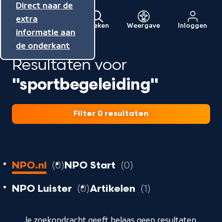
Direct naar de
Direct naar de
Direct naar de
inhoud
hoofdnavigatie
extra
Zoeken
Weergave
Inloggen
Menu
informatie aan
Naar
de onderkant
de
Resultaten voor
beginpagina
van
"sportbegeleiding"
NPO
Filter 0 resultaten
0
resultaten
resultaten
NPO.nl
0
NPO Start
0
resultaten
resultaten
resultaten
NPO Luister
0
Artikelen
1
geladen
Je zoekopdracht geeft helaas geen resultaten.