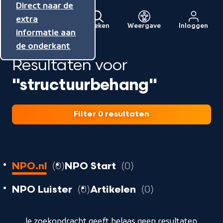
Direct naar de
Direct naar de
Direct naar de
inhoud
hoofdnavigatie
extra
Zoeken
Weergave
Inloggen
Menu
informatie aan
Naar
de onderkant
de
Resultaten voor
beginpagina
van
"structuurbehang"
NPO
Filter 0 resultaten
0
resultaten
resultaten
NPO.nl
0
NPO Start
0
resultaten
resultaten
resultaten
NPO Luister
0
Artikelen
0
geladen
Je zoekopdracht geeft helaas geen resultaten.