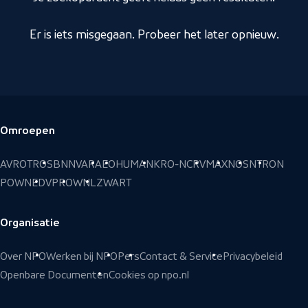
Er is iets misgegaan. Probeer het later opnieuw.
Omroepen
Voettekst
AVROTROS
BNNVARA
EO
HUMAN
KRO-NCRV
MAX
NOS
NTR
ON
POWNED
VPRO
WNL
ZWART
Organisatie
Over NPO
Werken bij NPO
Pers
Contact & Service
Privacybeleid
Openbare Documenten
Cookies op npo.nl