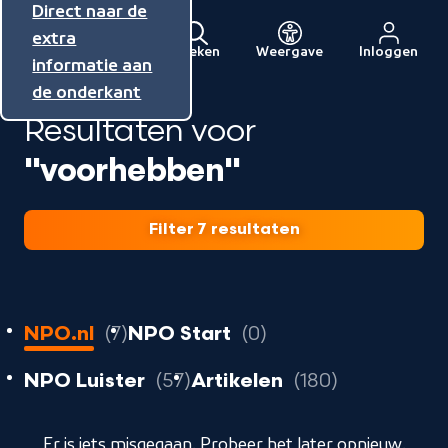
Direct naar de
Direct naar de
Direct naar de
inhoud
hoofdnavigatie
extra
Zoeken
Weergave
Inloggen
Menu
informatie aan
Naar
de onderkant
de
Resultaten voor
beginpagina
van
"voorhebben"
NPO
Filter 7 resultaten
7
resultaten
resultaten
NPO.nl
7
NPO Start
0
resultaten
resultaten
resultate
NPO Luister
57
Artikelen
180
geladen
Er is iets misgegaan. Probeer het later opnieuw.