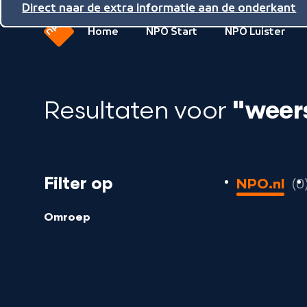
Direct naar de inhoud
Direct naar de hoofdnavigatie
Direct naar de extra informatie aan de onderkant
Home
NPO Start
NPO Luister
Naar
de
beginpagina
Resultaten voor
"weer
van
NPO
0
Filter op
NPO.nl
0
resultaten
geladen
Omroep