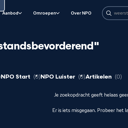
Zoeken
Aanbod
Omroepen
Over NPO
Zoeken
Bekijk onderliggend
Bekijk onderliggend
standsbevorderend"
resultaten
resultaten
resultaten
r
NPO Start
0
NPO Luister
0
Artikelen
0
Je zoekopdracht geeft helaas geen
Er is iets misgegaan. Probeer het l