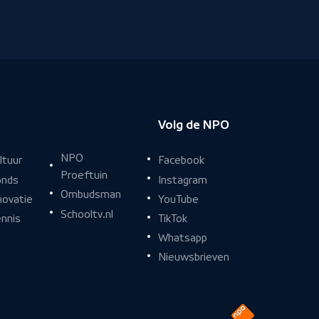
Volg de NPO
NPO
Facebook
ltuur
Proeftuin
Instagram
nds
Ombudsman
YouTube
novatie
Schooltv.nl
TikTok
nnis
Whatsapp
Nieuwsbrieven
Naar