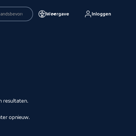
Weergave
Inloggen
esultaten
 resultaten.
ater opnieuw.