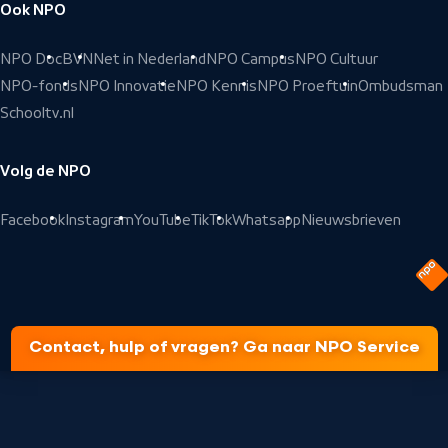
Ook NPO
NPO Doc
BVN
Net in Nederland
NPO Campus
NPO Cultuur
NPO-fonds
NPO Innovatie
NPO Kennis
NPO Proeftuin
Ombudsman
Schooltv.nl
Volg de NPO
Facebook
Instagram
YouTube
TikTok
Whatsapp
Nieuwsbrieven
Contact, hulp of vragen? Ga naar NPO Service