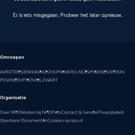
Er is iets misgegaan. Probeer het later opnieuw.
Omroepen
Voettekst
AVROTROS
BNNVARA
EO
HUMAN
KRO-NCRV
MAX
NOS
NTR
ON
POWNED
VPRO
WNL
ZWART
Organisatie
Over NPO
Werken bij NPO
Pers
Contact & Service
Privacybeleid
Openbare Documenten
Cookies op npo.nl