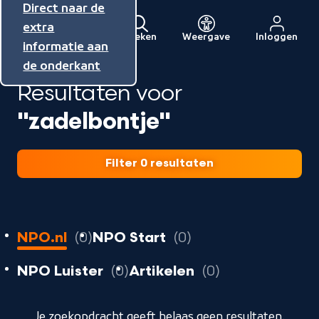
Direct naar de
Direct naar de
Direct naar de
inhoud
hoofdnavigatie
extra
Zoeken
Weergave
Inloggen
Menu
informatie aan
Naar
de onderkant
de
Resultaten voor
beginpagina
van
"zadelbontje"
NPO
Filter 0 resultaten
0
resultaten
resultaten
NPO.nl
0
NPO Start
0
resultaten
resultaten
resultaten
NPO Luister
0
Artikelen
0
geladen
Je zoekopdracht geeft helaas geen resultaten.