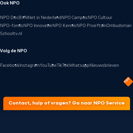
Ook NPO
NPO Doc
BVN
Net in Nederland
NPO Campus
NPO Cultuur
NPO-fonds
NPO Innovatie
NPO Kennis
NPO Proeftuin
Ombudsman
Schooltv.nl
Volg de NPO
Facebook
Instagram
YouTube
TikTok
Whatsapp
Nieuwsbrieven
Contact, hulp of vragen? Ga naar NPO Service