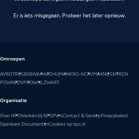
Er is iets misgegaan. Probeer het later opnieuw.
Omroepen
Voettekst
AVROTROS
BNNVARA
EO
HUMAN
KRO-NCRV
MAX
NOS
NTR
ON
POWNED
VPRO
WNL
ZWART
Organisatie
Over NPO
Werken bij NPO
Pers
Contact & Service
Privacybeleid
Openbare Documenten
Cookies op npo.nl