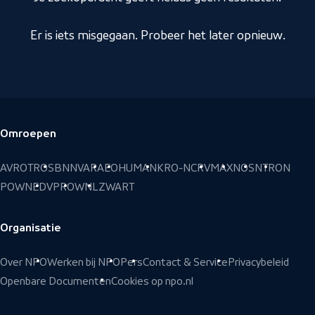
Er is iets misgegaan. Probeer het later opnieuw.
Omroepen
Voettekst
AVROTROS
BNNVARA
EO
HUMAN
KRO-NCRV
MAX
NOS
NTR
ON
POWNED
VPRO
WNL
ZWART
Organisatie
Over NPO
Werken bij NPO
Pers
Contact & Service
Privacybeleid
Openbare Documenten
Cookies op npo.nl