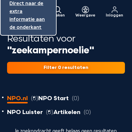
Direct naar de
Direct naar de
Direct naar de
inhoud
hoofdnavigatie
extra
Zoeken
Weergave
Inloggen
Menu
informatie aan
Naar
de onderkant
de
Resultaten voor
beginpagina
van
"zeekampernoelie"
NPO
Filter 0 resultaten
0
resultaten
resultaten
NPO.nl
0
NPO Start
0
resultaten
resultaten
resultaten
NPO Luister
0
Artikelen
0
geladen
Je zoekopdracht geeft helaas geen resultaten.