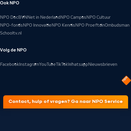
Ook NPO
NPO Doc
BVN
Net in Nederland
NPO Campus
NPO Cultuur
NPO-fonds
NPO Innovatie
NPO Kennis
NPO Proeftuin
Ombudsman
Schooltv.nl
Volg de NPO
Facebook
Instagram
YouTube
TikTok
Whatsapp
Nieuwsbrieven
Contact, hulp of vragen? Ga naar NPO Service