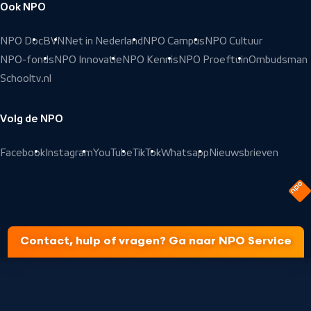
Ook NPO
NPO Doc
BVN
Net in Nederland
NPO Campus
NPO Cultuur
NPO-fonds
NPO Innovatie
NPO Kennis
NPO Proeftuin
Ombudsman
Schooltv.nl
Volg de NPO
Facebook
Instagram
YouTube
TikTok
Whatsapp
Nieuwsbrieven
Contact, hulp of vragen? Ga naar NPO Service