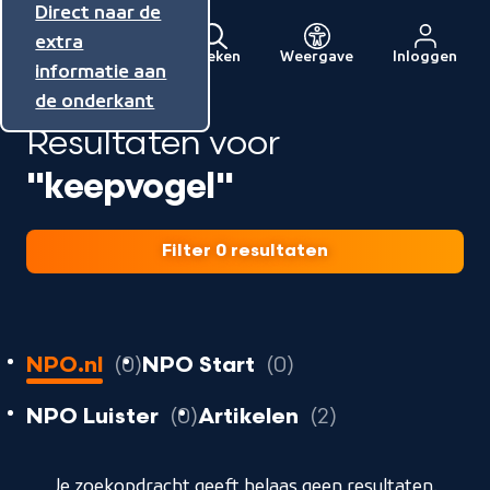
Direct naar de
Direct naar de
Direct naar de
inhoud
hoofdnavigatie
extra
Zoeken
Weergave
Inloggen
Menu
informatie aan
Naar
de onderkant
de
Resultaten voor
beginpagina
van
"keepvogel"
NPO
Filter 0 resultaten
0
resultaten
resultaten
NPO.nl
0
NPO Start
0
resultaten
resultaten
resultaten
NPO Luister
0
Artikelen
2
geladen
Je zoekopdracht geeft helaas geen resultaten.