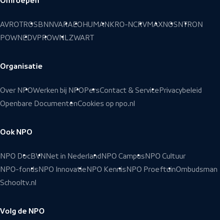
Omroepen
Voettekst
AVROTROS
BNNVARA
EO
HUMAN
KRO-NCRV
MAX
NOS
NTR
ON
POWNED
VPRO
WNL
ZWART
Organisatie
Over NPO
Werken bij NPO
Pers
Contact & Service
Privacybeleid
Openbare Documenten
Cookies op npo.nl
Ook NPO
NPO Doc
BVN
Net in Nederland
NPO Campus
NPO Cultuur
NPO-fonds
NPO Innovatie
NPO Kennis
NPO Proeftuin
Ombudsman
Schooltv.nl
Volg de NPO