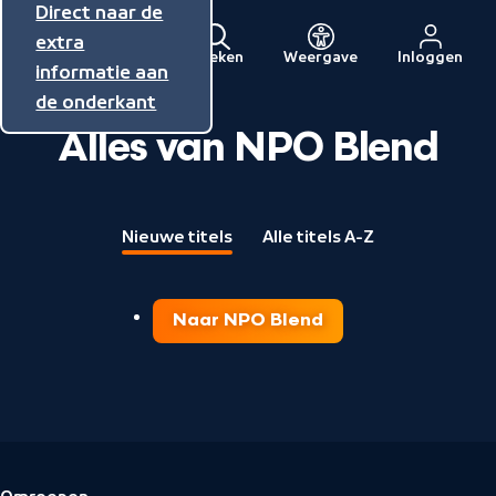
Direct naar de
Direct naar de
Direct naar de
inhoud
hoofdnavigatie
extra
Zoeken
Weergave
Inloggen
Menu
informatie aan
Naar
de onderkant
de
Alles van NPO Blend
beginpagina
van
NPO
Nieuwe titels
Alle titels A-Z
Naar NPO Blend