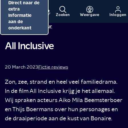
Direct naar de
Direct naar de
Direct naar de
inhoud
hoofdnavigatie
extra
informatie
Zoeken
Weergave
Inloggen
Menu
Naar
Naar
aan de
Redactie NPO Cultuur
de
de
onderkant
beginpagina
beginpagina
van
van
All Inclusive
NPO
NPO
Cultuur
20 March 2023
Fictie reviews
Zon, zee, strand en heel veel familiedrama.
In de film All Inclusive krijg je het allemaal.
Wij spraken acteurs Aiko Mila Beemsterboer
en Thijs Boermans over hun personages en
de draaiperiode aan de kust van Bonaire.