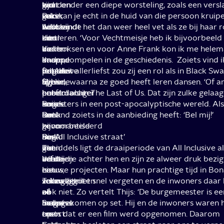
een
worden
tijd
keer
gaat onder een diepe worsteling, zoals een versl
gezin,
en
vaker
seks
Dan kan je echt in de huid van die persoon kruipe
bestaande
wel
voorbij
hebben
Aiko vindt het dan weer heel vet als ze bij haar ro
uit
door
zien
met
kan leren. ‘Voor Vechtmeisje heb ik bijvoorbeeld
vader
de
komen
de
kickboksen en voor Anne Frank kon ik me helem
Jacco,
knappe
in
knappe
onderdompelen in de geschiedenis. Zoiets vind i
moeder
felblauw
populaire
Rogee.
vet.’ Het allerliefst zou zij een rol als in Black Sw
Sylvie,
ogende
films
‘Zij
spelen, waarna ze goed heeft leren dansen. ‘Of a
puberdochter
hotelmanager
en
heeft
een rol als in The Last of Us. Dat zijn zulke gelaa
Lois
Rogee.
series.
een
karakters in een post-apocalyptische wereld. Al
en
Dat
Denk
heel
iemand zoiets in de aanbieding heeft: ‘Bel mij!’
zoon
ze
bijvoorbeeld
geromantiseerd
Bink
nog
aan
beeld
De ‘All Inclusive straat’
dat
geen
The
van
Inmiddels ligt de draaiperiode van All Inclusive 
naar
achttien
White
liefde
een tijdje achter hen en zijn ze alweer druk bezi
een
is
Lotus,
en
nieuwe projecten. Maar hun prachtige tijd in Bon
zonovergoten
verzwijgt
Triangle
seksualiteit
zullen ze niet snel vergeten en de inwoners daar
all
ze
of
en
ook niet. Zo vertelt Thijs: ‘De burgemeester is e
Inclusive
maar
Sadness
hoopt
langsgekomen op set. Hij en de inwoners waren 
resort
even.
en
op
trots dat er een film werd opgenomen. Daarom