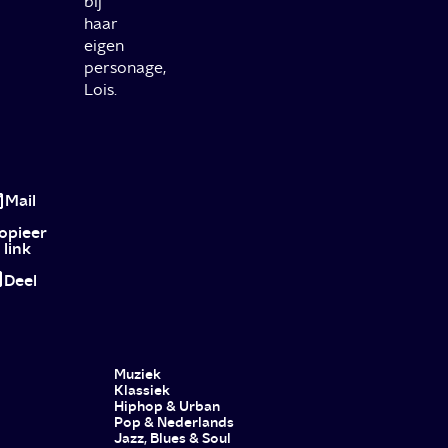
bij
haar
eigen
personage,
Lois.
All
Inclusive
Mail
opieer
link
Deel
Muziek
Klassiek
Hiphop & Urban
Pop & Nederlands
Jazz, Blues & Soul