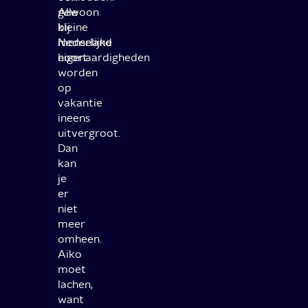
gewoon
Alle
bij
kleine
Nederland
menselijke
hoort.
eigenaardigheden
worden
op
vakantie
ineens
uitvergroot.
Dan
kan
je
er
niet
meer
omheen.
Aiko
moet
lachen,
want