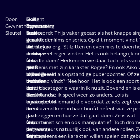
Door:
Sinds
Ook
Twilight
Gwyneth
deze
de
Contrasten
romance
Typecasting
Sleutel
week
andere
in
met
Toch wordt Thijs vaker gecast als het knappe sin
draait
gezinsleden
een
een
karakter in films en series. Op dit moment vindt 
de
worstelen.
all-
fuckboy
het niet zo erg. ‘Stilzitten en even niks te doen 
nieuwe
Zo
inclusive
zou hij veel erger vinden. Het is ook belangrijk o
film
heb
resort
Lois
werk te doen.’ Herkennen we daar toch iets van 
All
je
Het
heeft
gelijkenis met zijn karakter Rogee? En ook Aiko
Inclusive
bijvoorbeeld
all-
namelijk
vaker gecast als opstandige puberdochter. Of ze
in
dochter
inclusive
maar
vervelend vindt? ‘Nee hoor! Het is ook een soort
de
Lois,
resort
een
leeftijdscategorie waarin ik nu zit. Bovendien is e
Nederlandse
die
is
doel
karakter dat ik speel weer zo anders. Lois is
bioscopen.
vastbesloten
een
en
bijvoorbeeld iemand die voordat ze iets zegt vo
In
is
arena
dat
tienduizend keer in haar hoofd oefent wat ze pr
de
deze
die
is
gaat zeggen en hoe ze dat gaat doen. Ze is wat
film
vakantie
we
voor
opportunistisch en ook manipulatief.’ Toch drom
volgen
ontmaagd
de
de
jonge acteurs natuurlijk ook van andere rollen. 
we
te
afgelopen
eerste
Thijs weleens een karakter willen spelen dat geb