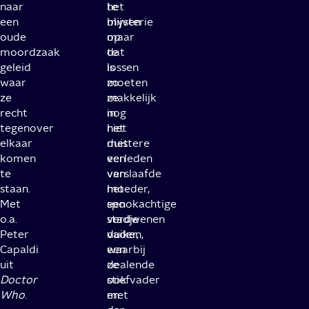
naar
te
het
een
blijven
mysterie
oude
maar
op
moordzaak
dat
te
geleid
is
lossen
waar
zo
moeten
ze
makkelijk
ze
recht
nog
in
tegenover
niet
het
elkaar
met
duistere
komen
een
verleden
te
verslaafde
van
staan.
moeder,
het
Met
een
spookachtige
o.a.
verdwenen
stadje
Peter
vader,
duiken,
Capaldi
een
waarbij
uit
dealende
ze
Doctor
stiefvader
ook
Who
.
en
met