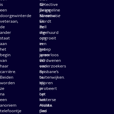
is
12-
detective
een
jarige
Evangeline
doorgewinterde
streetwise
Navarro
veteraan,
Eli
wordt
de
Bell
ze
ander
die
ingehuurd
staat
opgroeit
om
aan
in
een
het
het
groep
begin
jaren
spoorloos
van
80
verdwenen
haar
van
onderzoekers
carrière.
Brisbane’s
op
Beiden
buitenwijken.
te
worden
Hij
sporen
ze
probeert
in
na
op
het
een
het
winterse
anoniem
rechte
Alaska.
telefoontje
pad
Om