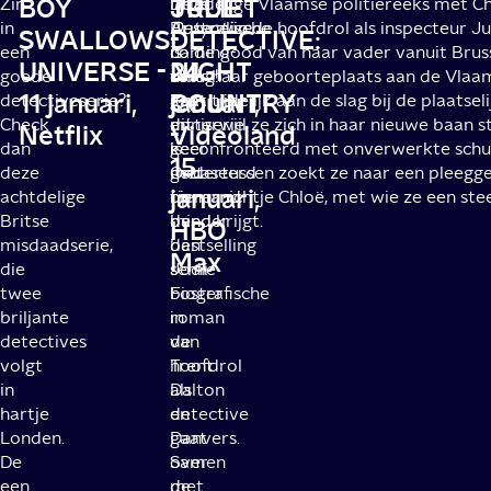
BOY
TRUE
JULIET
Zin
Deze
True
Driedelige Vlaamse politiereeks met C
in
Australische
Detective
Bruyne in de hoofdrol als inspecteur Ju
SWALLOWS
DETECTIVE:
-
een
coming-
is
na de dood van haar vader vanuit Brus
UNIVERSE -
NIGHT
24
goede
of-
terug!
naar haar geboorteplaats aan de Vlaam
11 januari,
COUNTRY
januari,
detectiveserie?
age
En
gaat tijdelijk aan de slag bij de plaatse
Check
miniserie
dit
en terwijl ze zich in haar nieuwe baan s
Netflix
-
Videoland
dan
is
keer
geconfronteerd met onverwerkte schu
15
deze
gebaseerd
met
Ondertussen zoekt ze naar een pleegge
januari,
achtdelige
op
niemand
tienernichtje Chloë, met wie ze een ste
Britse
de
minder
band krijgt.
HBO
misdaadserie,
bestselling
dan
Max
die
semi-
Jodie
twee
biografische
Foster
briljante
roman
in
detectives
van
de
volgt
Trent
hoofdrol
in
Dalton
als
hartje
en
detective
Londen.
gaat
Danvers.
De
over
Samen
een
de
met