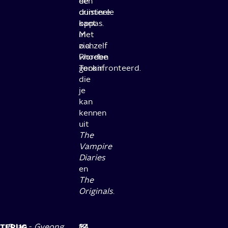
een
de
criminele
duistere
oppas.
kant
Met
in
o.a.
zichzelf
Phoebe
worden
Tonkin
geconfronteerd.
die
je
kan
kennen
uit
The
Vampire
Diaries
en
The
Originals
.
TERUG
5 jan -
Gyeong
6
10
12
24