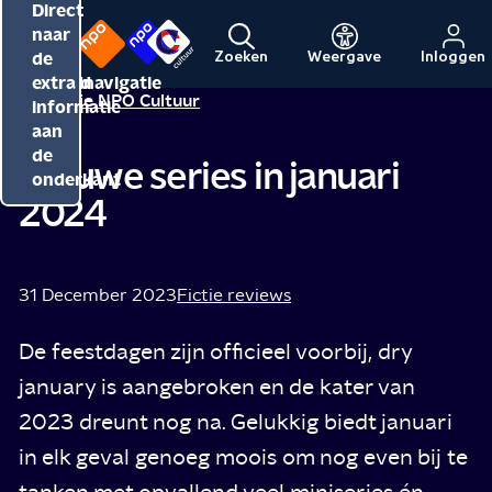
Direct
Direct
Direct
naar
naar
naar
de
de
de
Zoeken
Weergave
Inloggen
Menu
Naar
Naar
inhoud
hoofdnavigatie
extra
Redactie NPO Cultuur
de
de
informatie
beginpagina
beginpagina
aan
van
van
de
Nieuwe series in januari
NPO
NPO
onderkant
2024
Cultuur
31 December 2023
Fictie reviews
De feestdagen zijn officieel voorbij, dry
january is aangebroken en de kater van
2023 dreunt nog na. Gelukkig biedt januari
in elk geval genoeg moois om nog even bij te
tanken met opvallend veel miniseries én