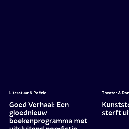
Literatuur & Poëzie
Theater & Da
Goed Verhaal: Een
Kunstst
gloednieuw
sterft ui
boekenprogramma met
uitsluitend non-fictie