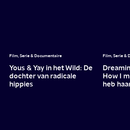
Film, Serie & Documentaire
Film, Serie &
Yous & Yay in het Wild: De
Dreamin
dochter van radicale
How I m
hippies
heb haar