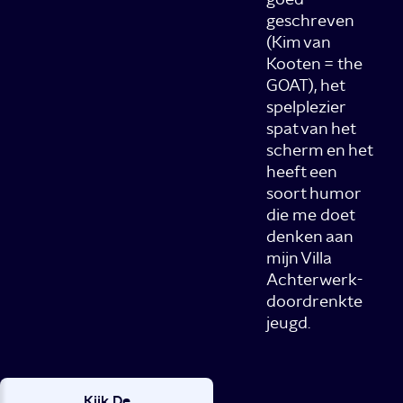
geschreven
(Kim van
Kooten = the
GOAT), het
spelplezier
spat van het
scherm en het
heeft een
soort humor
die me doet
denken aan
mijn Villa
Achterwerk-
doordrenkte
jeugd.
Kijk De