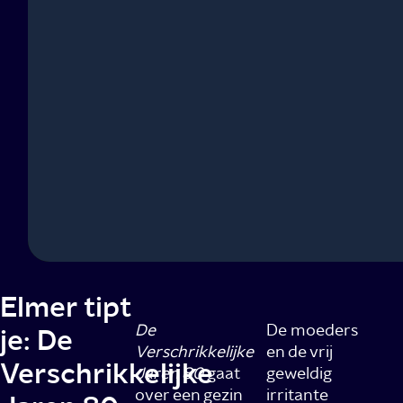
00:01
Afspelen
Dempen
Elmer tipt
De
De moeders
je: De
Verschrikkelijke
en de vrij
Verschrikkelijke
Jaren 80
gaat
geweldig
over een gezin
irritante