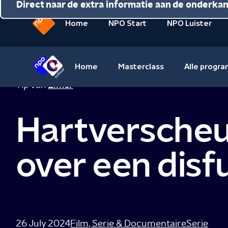
Direct naar de inhoud
Direct naar de hoofdnavigatie
Direct naar de extra informatie aan de onderka
Home
NPO Start
NPO Luister
Naar
de
beginpagina
Home
Masterclass
Alle progr
van
Naar
Tip van
Elmer
NPO
de
beginpagina
Hartverscheur
van
NPO
Cultuur
over een disf
26 July 2024
Film, Serie & Documentaire
Serie