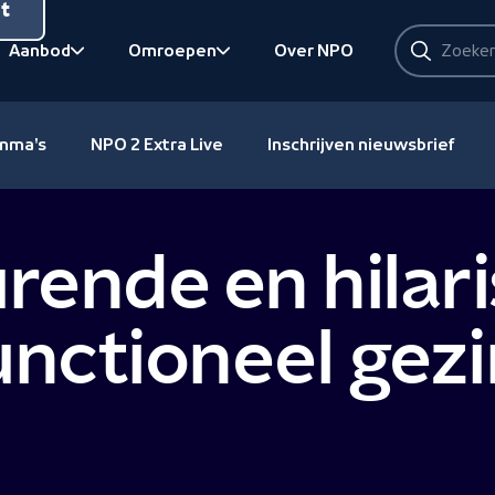
nt
Zoeken
Aanbod
Omroepen
Over NPO
Zoeken
Bekijk onderliggend
Bekijk onderliggend
amma's
NPO 2 Extra Live
Inschrijven nieuwsbrief
ende en hilari
unctioneel gezi