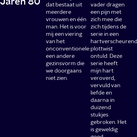
Jaren 80
dat bestaat uit
vader dragen
meerdere
een pijn met
vrouwen en één
zich mee die
man. Het is voor
zich tijdens de
mij een viering
serie in een
van het
hartverscheuren
onconventionele:
plottwist
een andere
ontuld. Deze
gezinsvorm die
serie heeft
we doorgaans
mijn hart
niet zien.
veroverd,
vervuld van
liefde en
daarna in
duizend
stukjes
gebroken. Het
is geweldig
goed