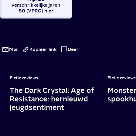
verschrikkelijke jaren
80 (VPRO) hier
Hartverscheurende
en
Mail
Kopieer link
Deel
hilarische
serie
Fictie reviews
Fictie reviews
over
The Dark Crystal: Age of
Monsterl
een
Resistance: hernieuwd
spookhu
disfunctioneel
jeugdsentiment
gezin