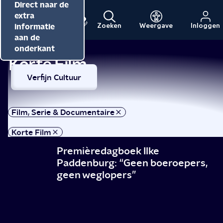
Direct naar de
Direct naar de
Direct naar de
inhoud
hoofdnavigatie
extra
informatie
Zoeken
Weergave
Inloggen
Menu
Naar
Naar
aan de
de
de
onderkant
Korte Film
beginpagina
beginpagina
van
van
Verfijn Cultuur
NPO
NPO
Cultuur
Film, Serie & Documentaire
Korte Film
Film, Serie & Documentaire
Premièredagboek Ilke
Paddenburg: “Geen boeroepers,
geen weglopers”