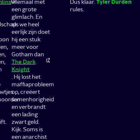
lins
allemaal met
Dus klaar.
Tyler Durden
een grote
rules.
glimlach. En
dschap
als we heel
eerlijk zijn doet
oon
hij een stuk
ten,
meer voor
en,
Gotham dan
en,
The Dark
n
Knight
. Hij lost het
e
maffiaprobleem
wtjes
op, creëert
moorden
samenhorigheid
en verbrandt
een lading
ft.
zwart geld.
Kijk. Soms is
een anarchist