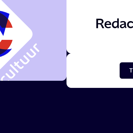
Redac
T