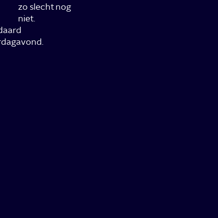
zo slecht nog
niet.
daard
rdagavond.