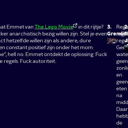
aat Emmet van
The Lego Movie
in dit rijtje?
3.
Regel
2
er anarchistisch bezig willen zijn. Stel je even
Gremlin
regel
T
t hetzelfde willen zijn als andere, dure
regel
J
 en constant positief zijn onder het mom:
Gee
e”, hell no. Emmet ontdekt de oplossing. Fuck
wate
 regels. Fuck autoriteit.
geen
zonl
en
geen
eten
na
midd
Daar
heb
de