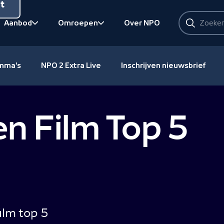
nt
Zoeken
Aanbod
Omroepen
Over NPO
Zoeken
Bekijk onderliggend
Bekijk onderliggend
amma's
NPO 2 Extra Live
Inschrijven nieuwsbrief
n Film Top 5
ilm top 5