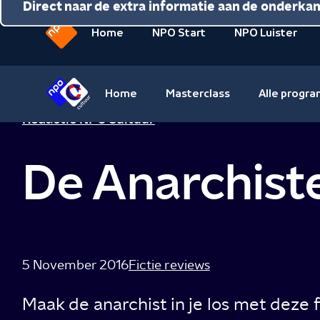
Direct naar de inhoud
Direct naar de hoofdnavigatie
Direct naar de extra informatie aan de onderka
Home
NPO Start
NPO Luister
Naar
de
beginpagina
Home
Masterclass
Alle progr
van
Naar
Redactie NPO Cultuur
NPO
de
beginpagina
De Anarchiste
van
NPO
Cultuur
5 November 2016
Fictie reviews
Maak de anarchist in je los met deze f