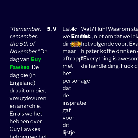
"Remember,
5. V
Laten
4.
Wat? Huh! Waarom st
remember,
we
Emmet
Nou, niet omdat we lekk
the 5th of
direct
het volgende voor. Exac
maar
hipster koffie drinken
November."
De
aftrappen
“Everything is awesom
dag van
Guy
met
de handleiding. Fuck de
Fawkes
. De
het
dag die (in
personage
Engeland)
dat
draait om bier,
de
vreugdevuren
inspiratie
en anarchie.
gaf
En als we het
voor
hebben over
dit
Guy Fawkes
lijstje.
hebben we het