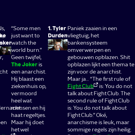
s,
.
“Some men
1. Tyler
Paniek zaaien in een
s
s,
he
just want to
Durden
vliegtuig, het
s.
oker
watch the
bankensysteem
n
world burn.”
omverwerpen en
r,
Geen twijfel,
gebouwen opblazen. Shit
The Joker
is
opblazen lijkt een thema te
icht
een anarchist.
zijn voor de anarchist.
Hij blaast een
Maar ja… “The first rule of
ziekenhuis op,
Fight Club
is: You do not
vermoord
talk about Fight Club. The
heel wat
second rule of Fight Club
ernacht.
mensen en hij
is: You do not talk about
haat regeltjes.
Fight Club.” Oké,
ben
Maar hij doet
anarchisme is leuk, maar
het wel
sommige regels zijn heilig.