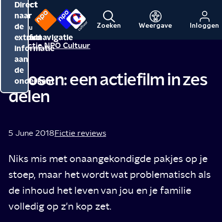
Direct
Direct
Direct
naar
naar
naar
de
de
de
Zoeken
Weergave
Inloggen
Menu
Naar
Naar
inhoud
hoofdnavigatie
extra
Redactie NPO Cultuur
de
de
informatie
beginpagina
beginpagina
aan
van
van
de
Chosen: een actiefilm in zes
NPO
NPO
onderkant
delen
Cultuur
5 June 2018
Fictie reviews
Niks mis met onaangekondigde pakjes op je
stoep, maar het wordt wat problematisch als
de inhoud het leven van jou en je familie
volledig op z'n kop zet.