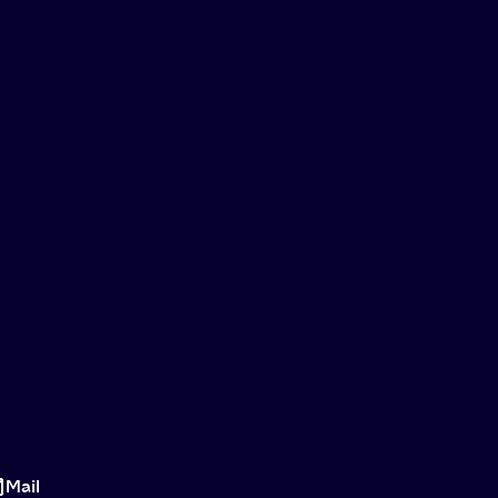
Chosen:
een
Mail