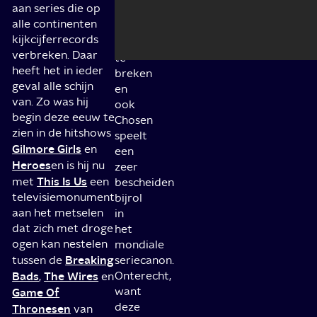
aan series die op
niet
alle continenten
echt
kijkcijferrecords
potten
verbreken. Daar
te
heeft het in ieder
breken
geval alle schijn
en
van. Zo was hij
ook
begin deze eeuw te
Chosen
zien in de hitshows
speelt
Gilmore Girls
en
een
Heroes
en is hij nu
zeer
This Is Us
met
een
bescheiden
televisiemonument
bijrol
aan het metselen
in
dat zich met droge
het
ogen kan nestelen
mondiale
Breaking
tussen de
seriecanon.
Bads
The Wires
Onterecht,
,
en
want
Game Of
deze
Thronesen
van