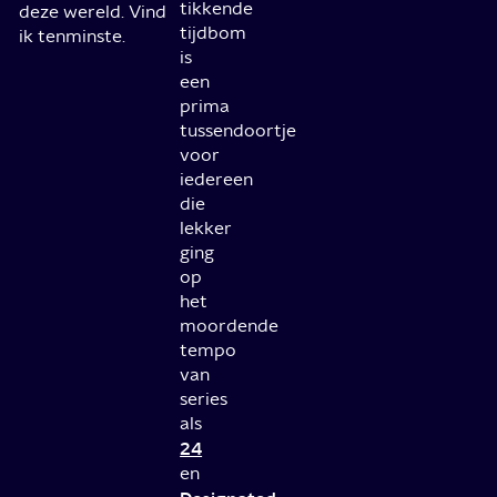
tikkende
deze wereld. Vind
tijdbom
ik tenminste.
is
een
prima
tussendoortje
voor
iedereen
die
lekker
ging
op
het
moordende
tempo
van
series
als
24
en