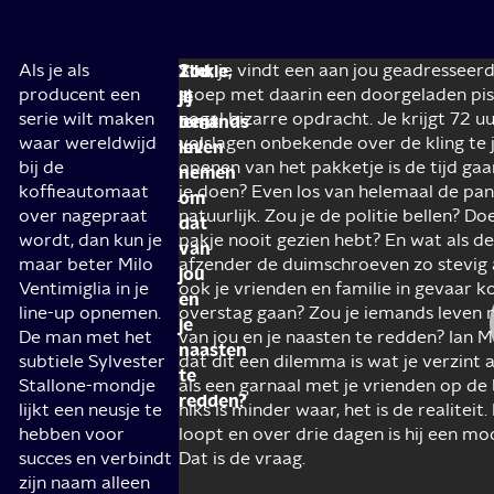
Als je als
Toch
Zou
Tikkie,
Stel, je vindt een aan jou geadresseer
producent een
verandert
stoep met daarin een doorgeladen pis
je
jij
serie wilt maken
niet
nogal bizarre opdracht. Je krijgt 72 
iemands
bent
waar wereldwijd
alles
volslagen onbekende over de kling te 
leven
‘m!
bij de
wat
openen van het pakketje is de tijd ga
nemen
koffieautomaat
deze
je doen? Even los van helemaal de pan 
om
over nagepraat
Siciliaanse
natuurlijk. Zou je de politie bellen? Do
dat
wordt, dan kun je
hartenbreker
pakje nooit gezien hebt? En wat als 
van
maar beter Milo
aanraakt
afzender de duimschroeven zo stevig 
jou
Ventimiglia in je
in
ook je vrienden en familie in gevaar 
en
line-up opnemen.
goud.
overstag gaan? Zou je iemands leven
je
De man met het
Zowel
van jou en je naasten te redden? Ian Mi
naasten
subtiele Sylvester
Mob
dat dit een dilemma is wat je verzint a
te
Stallone-mondje
als een garnaal met je vrienden op de 
City
redden?
lijkt een neusje te
niks is minder waar, het is de realiteit
als
hebben voor
loopt en over drie dagen is hij een mo
The
succes en verbindt
Dat is de vraag.
Whispers
zijn naam alleen
wisten