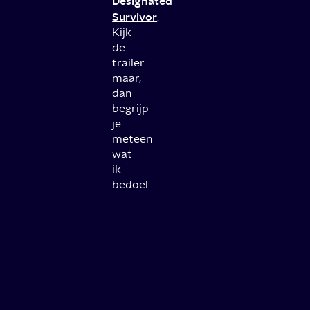
Designated
Survivor
.
Kijk
de
trailer
maar,
dan
begrijp
je
meteen
wat
ik
bedoel.