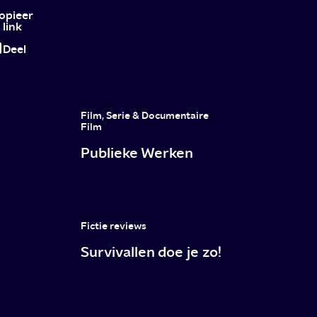
actiefilm
opieer
link
in
Deel
zes
delen
Film, Serie & Documentaire
Film
Publieke Werken
Fictie reviews
Survivallen doe je zo!