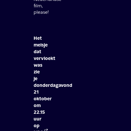
film,
please!
Het
meisje
dat
vervloekt
was
zie
je
donderdagavond
21
oktober
om
22.15
uur
op