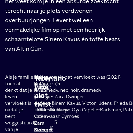
het weet kom je in een absurde zoektocht
terecht naar je plots verdwenen
overbuurjongen. Levert wel een
vermakelijke film op met een heerlijk
schaamteloze Sinem Kavus én toffe beats
van Altin Gün.
'Holy
Tarantino
Als je familie
Maar
Sinem
Het meisje dat vervloekt was (2021)
toch al
het
Kavus
Cijfer: 7,5
fuck:
vibe
denkt dat je
leven
is
Comedy, neo-noir, dramedy
plot
leven
van
in
Regie: Zara Dwinger
twist!'
vervloekt is
de
deze
Cast: Sinem Kavus, Victor IJdens, Frieda 
nadat je
zelfdestructieve
film
Ilker Delikaya, Oya Capelle-Karlsman, Patr
bent
Gizem
van
Slawaash Cyrroes
weggestuurd
(
Zara
van je
Sinem
Dwinger