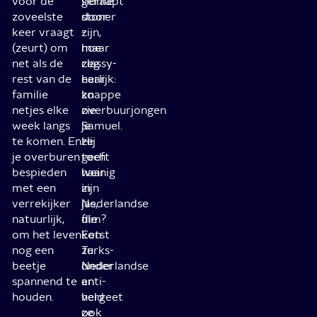
voor de
geraapt
slome
zoveelste
door
stoner
keer vraagt
-
zijn,
(zeurt) om
hoe
maar
net als de
classy-
zeg
rest van de
haar
eerlijk:
familie
knappe
zo
netjes elke
overbuurjongen
zie
week langs
Samuel.
je
te komen. En
Hij
ze
je overburen
geeft
toch
bespieden
haar
weinig
met een
zijn
in
verrekijker
jas,
Nederlandse
natuurlijk,
die
film?
om het leven
kotst
Een
nog een
ze
Turks-
beetje
onder
Nederlandse
spannend te
en
anti-
houden.
vergeet
held
ze
ook