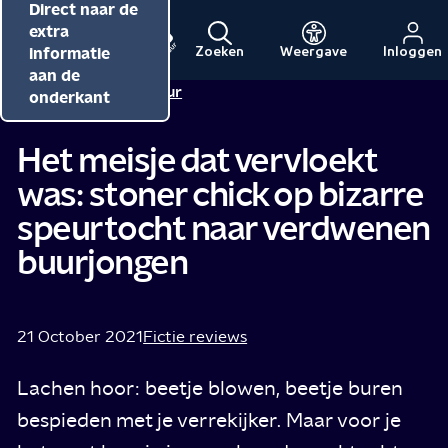
Direct naar de
Direct naar de
Direct naar de
inhoud
hoofdnavigatie
extra
informatie
Zoeken
Weergave
Inloggen
Menu
Naar
Naar
aan de
Redactie NPO Cultuur
de
de
onderkant
beginpagina
beginpagina
van
van
Het meisje dat vervloekt
NPO
NPO
was: stoner chick op bizarre
Cultuur
speurtocht naar verdwenen
buurjongen
21 October 2021
Fictie reviews
Lachen hoor: beetje blowen, beetje buren
bespieden met je verrekijker. Maar voor je