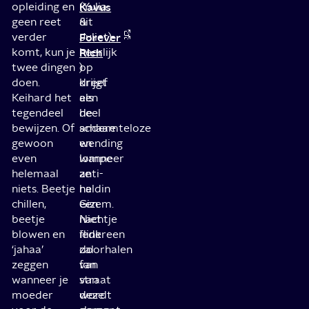
opleiding en
Kavus
(Yulia
geen reet
uit
&
verder
Forever
Juliet)
komt, kun je
Rich
heerlijk
twee dingen
)
op
doen.
krijgt
dreef
Keihard het
een
als
tegendeel
heel
de
bewijzen. Of
andere
schaamteloze
gewoon
wending
en
even
wanneer
lompe
helemaal
ze
anti-
niets. Beetje
na
heldin
chillen,
een
Gizem.
beetje
nachtje
Niet
blowen en
flink
iedereen
‘jahaa’
doorhalen
zal
zeggen
van
fan
wanneer je
straat
van
moeder
wordt
deze