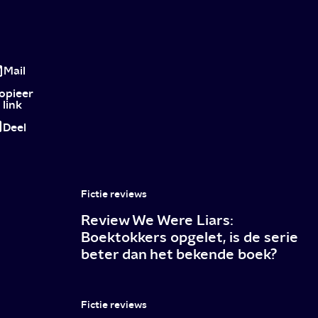
Het
meisje
Mail
dat
opieer
link
vervloekt
Deel
was:
stoner
chick
Fictie reviews
op
Review We Were Liars:
bizarre
Boektokkers opgelet, is de serie
beter dan het bekende boek?
speurtocht
naar
verdwenen
Fictie reviews