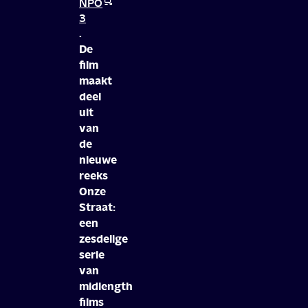
NPO
3
.
De
film
maakt
deel
uit
van
de
nieuwe
reeks
Onze
Straat:
een
zesdelige
serie
van
midlength
films