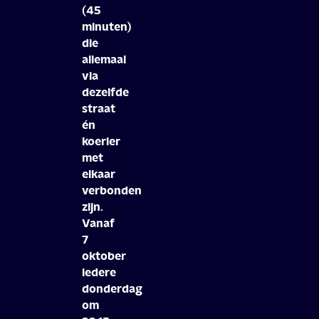
(45
minuten)
die
allemaal
via
dezelfde
straat
én
koerier
met
elkaar
verbonden
zijn.
Vanaf
7
oktober
iedere
donderdag
om