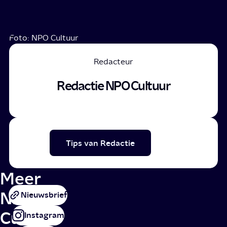
Foto: NPO Cultuur
Redacteur
Redactie NPO Cultuur
Tips van Redactie
Meer
NPO
Nieuwsbrief
Cultuur
Instagram