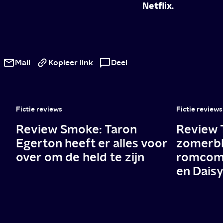
Netflix.
Nieuw
op
Mail
Kopieer link
Deel
Netflix:
High:
Fictie reviews
Fictie reviews
Confessions
Review Smoke: Taron
Review 
of
Egerton heeft er alles voor
zomerbl
an
over om de held te zijn
romcom 
en Dais
Ibiza
Drug
Mule