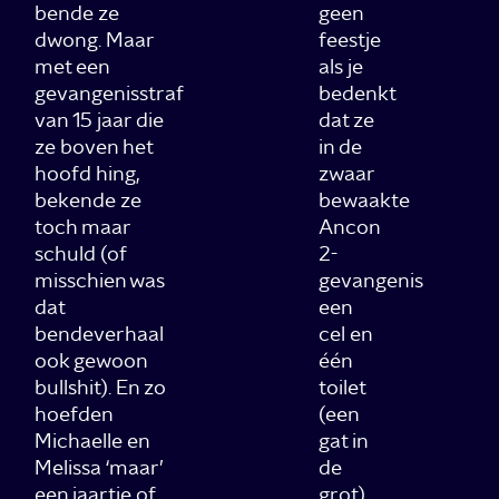
bende ze
geen
dwong. Maar
feestje
met een
als je
gevangenisstraf
bedenkt
van 15 jaar die
dat ze
ze boven het
in de
hoofd hing,
zwaar
bekende ze
bewaakte
toch maar
Ancon
schuld (of
2-
misschien was
gevangenis
dat
een
bendeverhaal
cel en
ook gewoon
één
bullshit). En zo
toilet
hoefden
(een
Michaelle en
gat in
Melissa ‘maar’
de
een jaartje of
grot)