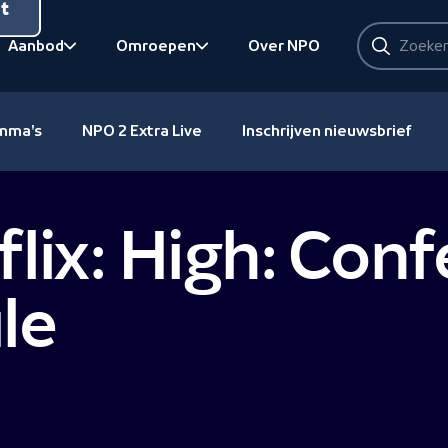
nt
Zoeken
Aanbod
Omroepen
Over NPO
Zoeken
Bekijk onderliggend
Bekijk onderliggend
amma's
NPO 2 Extra Live
Inschrijven nieuwsbrief
lix: High: Conf
le