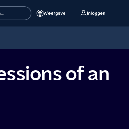
Weergave
Inloggen
essions of an