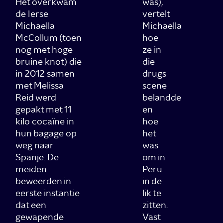
Het overkwam
was),
de Ierse
vertelt
Michaella
Michaella
McCollum (toen
hoe
nog met hoge
ze in
bruine knot) die
die
in 2012 samen
drugs
met Melissa
scene
Reid werd
belandde
gepakt met 11
en
kilo cocaïne in
hoe
hun bagage op
het
weg naar
was
Spanje. De
om in
meiden
Peru
beweerden in
in de
eerste instantie
lik te
dat een
zitten.
gewapende
Vast