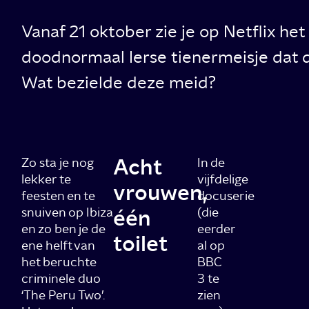
Vanaf 21 oktober zie je op Netflix h
doodnormaal Ierse tienermeisje dat 
Wat bezielde deze meid?
Acht
Zo sta je nog
In de
lekker te
vijfdelige
vrouwen,
feesten en te
docuserie
snuiven op Ibiza
één
(die
en zo ben je de
eerder
toilet
ene helft van
al op
het beruchte
BBC
criminele duo
3 te
‘The Peru Two’.
zien