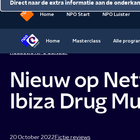
Direct naar de inhoud
Direct naar de hoofdnavigatie
Direct naar de extra informatie aan de onderka
Home
NPO Start
NPO Luister
Naar
de
beginpagina
Home
Masterclass
Alle progr
van
Naar
Redactie NPO Cultuur
NPO
de
beginpagina
Nieuw op Netf
van
NPO
Cultuur
Ibiza Drug Mu
20 October 2022
Fictie reviews