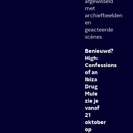
afgewisseld
met
archiefbeelden
en
geacteerde
scènes.
Benieuwd?
High:
Confessions
of an
Ibiza
Drug
Mule
zie je
vanaf
21
oktober
op