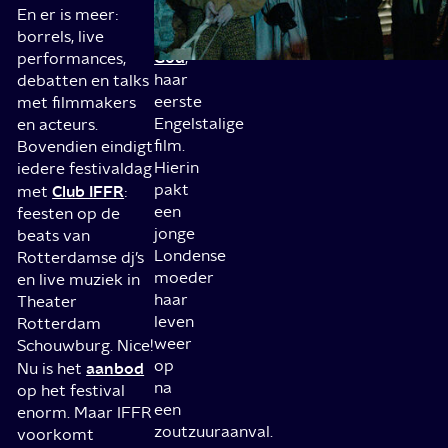
drama
En er is meer:
Dirty
borrels, live
God
,
performances,
haar
debatten en talks
eerste
met filmmakers
Engelstalige
en acteurs.
film.
Bovendien eindigt
Hierin
iedere festivaldag
pakt
Club IFFR
met
:
een
feesten op de
jonge
beats van
Londense
Rotterdamse dj’s
moeder
en live muziek in
haar
Theater
leven
Rotterdam
weer
Schouwburg. Nice!
op
aanbod
Nu is het
na
op het festival
een
enorm. Maar IFFR
zoutzuuraanval.
voorkomt