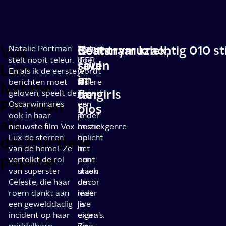
Vox
Beats:
Countrymuziek,
Kort maar krachtig 010 sti
Natalie Portman
Wat
Tijdens
stelt nooit teleur.
doe
IFFR
raven
soul
Lux:
En als ik de eerste
je
wordt
in
en
berichten moet
als
iedere
Natalie
de
fangirls
geloven, speelt de
jij
avond
Portman
Oscarwinnares
en
een
bios
ook in haar
je
ander
als
nieuwste film Vox
bestie
muziekgenre
Lux de sterren
op
belicht
destructieve
van de hemel. Ze
het
in
popster
vertolkt de rol
punt
een
van superster
staan
uniek
Celeste, die haar
om
decor
roem dankt aan
ieder
met
een gewelddadig
je
live
incident op haar
eigen
extra’s.