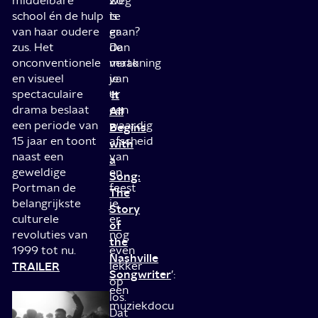
middelbare
weg
Zo
school én de hulp
te
is
van haar oudere
gaan?
er
zus. Het
Dan
de
onconventionele
maak
vertoning
en visueel
je
van
spectaculaire
er
It
‘
drama beslaat
een
All
een periode van
waardig
Begins
15 jaar en toont
afscheid
with
naast een
van
a
geweldige
en
Song:
Portman de
feest
The
belangrijkste
je
Story
culturele
er
of
revoluties van
nog
the
1999 tot nu.
even
Nashville
TRAILER
lekker
Songwriter
’:
op
een
los.
muziekdocu
Dat