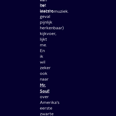
het
de
laatste
electromuziek.
geval
pijnlijk
herkenbaar)
kijkvoer,
lijkt
me.
En
ik
wil
zeker
ook
naar
Mr.
Soul!
over
Amerika's
eerste
zwarte