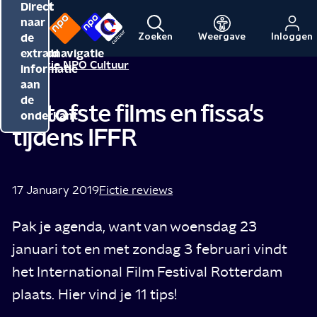
Direct
Direct
Direct
naar
naar
naar
de
de
de
Zoeken
Weergave
Inloggen
Menu
Naar
Naar
inhoud
hoofdnavigatie
extra
Redactie NPO Cultuur
de
de
informatie
beginpagina
beginpagina
aan
van
van
de
De tofste films en fissa's
NPO
NPO
onderkant
tijdens IFFR
Cultuur
17 January 2019
Fictie reviews
Pak je agenda, want van woensdag 23
januari tot en met zondag 3 februari vindt
het International Film Festival Rotterdam
plaats. Hier vind je 11 tips!