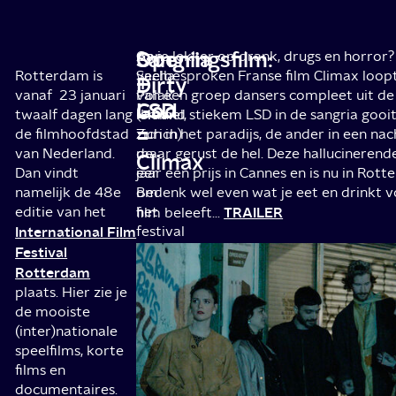
Openingsfilm:
Sangria
Aan
Ga je lekker op drank, drugs en horror?
Rotterdam is
Sacha
veelbesproken Franse film Climax loopt
Dirty
+
vanaf 23 januari
Polak
van een groep dansers compleet uit d
God
LSD
twaalf dagen lang
(Hemel,
iemand stiekem LSD in de sangria gooi
=
de filmhoofdstad
Zurich)
zich in het paradijs, de ander in een na
van Nederland.
de
maar gerust de hel. Deze hallucinerend
Climax
Dan vindt
eer
jaar een prijs in Cannes en is nu in Rott
namelijk de 48e
om
Bedenk wel even wat je eet en drinkt v
editie van het
het
TRAILER
film beleeft…
International Film
festival
te
Festival
openen.
Rotterdam
En
plaats. Hier zie je
dat
de mooiste
doet
(inter)nationale
ze
speelfilms, korte
met
films en
het
documentaires.