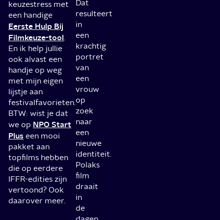
Dat
keuzestress met
resulteert
een handige
in
Eerste Hulp Bij
een
Filmkeuze-tool
.
krachtig
En ik help jullie
portret
ook alvast een
van
handje op weg
een
met mijn eigen
vrouw
lijstje aan
op
festivalfavorieten.
zoek
BTW: wist je dat
naar
NPO Start
we op
een
Plus
een mooi
nieuwe
pakket aan
identiteit.
topfilms hebben
Polaks
die op eerdere
film
IFFR-edities zijn
draait
vertoond? Ook
in
daarover meer.
de
dagen