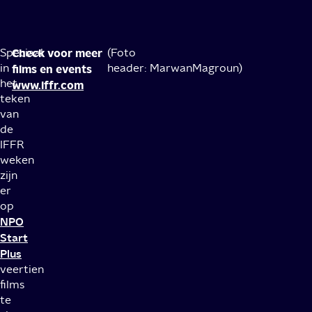
Speciaal
Check voor meer
(Foto
in
header: MarwanMagroun)
films en events
het
www.iffr.com
teken
van
de
IFFR
weken
zijn
er
op
NPO
Start
Plus
veertien
films
te