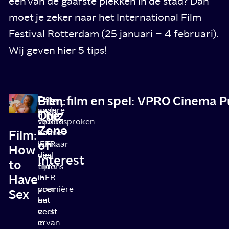
een van de gaafste plekken in de stad? Dan
moet je zeker naar het International Film
Festival Rotterdam (25 januari – 4 februari).
Wij geven hier 5 tips!
Film:
Bier, film en spel: VPRO Cinema 
Er
Een
gaan
andere
The
Quiz
tijdens
veelbesproken
Zone
Film:
het
Cannes-
of
IFFR
winnaar
How
veel
die
Interest
to
films
tijdens
Have
in
IFFR
première
voor
Sex
en
het
veel
eerst
ervan
in