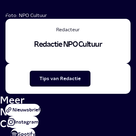
Foto: NPO Cultuur
Redacteur
Redactie NPO Cultuur
Tips van Redactie
Meer
NPO
Nieuwsbrief
Cultuur
Instagram
Spotify