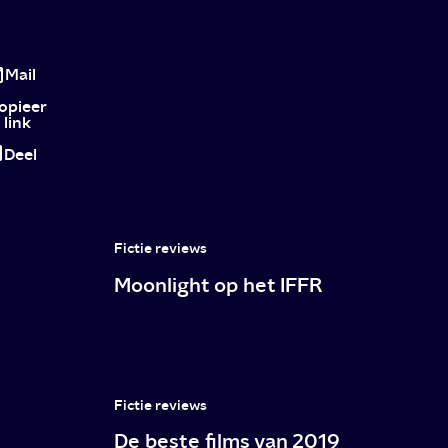
IFFR
2024:
Mail
5
opieer
link
tips
Deel
om
te
zien,
Fictie reviews
doen
Moonlight op het IFFR
en
beleven
tijdens
het
Fictie reviews
festival
De beste films van 2019