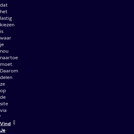
dat
het
lastig
kiezen
is
waar
je
nou
naartoe
moet.
Daarom
delen
ze
op
de
site
via
‘
Vind
Je