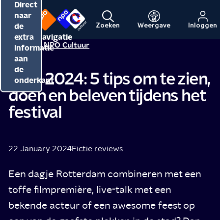
Direct
Direct
Direct
naar
naar
naar
de
de
de
Zoeken
Weergave
Inloggen
Menu
Naar
Naar
inhoud
hoofdnavigatie
extra
Redactie NPO Cultuur
de
de
informatie
beginpagina
beginpagina
aan
van
van
de
IFFR 2024: 5 tips om te zien,
NPO
NPO
onderkant
doen en beleven tijdens het
Cultuur
festival
22 January 2024
Fictie reviews
Een dagje Rotterdam combineren met een
toffe filmpremière, live-talk met een
bekende acteur of een awesome feest op