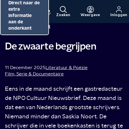
Direct naar de
Direct naar de
Direct naar de
inhoud
hoofdnavigatie
extra
informatie
Zoeken
Weergave
Inloggen
Menu
Naar
Naar
aan de
Saskia Noort
Tip van
de
de
onderkant
beginpagina
beginpagina
van
van
De zwaarte begrijpen
NPO
NPO
Cultuur
11 December 2025
Literatuur & Poëzie
Film, Serie & Documentaire
Eens in de maand schrijft een gastredacteur
de NPO Cultuur Nieuwsbrief. Deze maand is
dat een van Nederlands grootste schrijvers.
Niemand minder dan Saskia Noort. De
schrijver die in vele boekenkasten is terug te