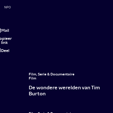
NPO
De
zwaarte
Mail
begrijpen
opieer
link
Deel
Film, Serie & Documentaire
Film
De wondere werelden van Tim
Burton