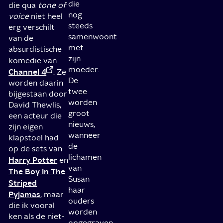
die
die qua
tone of
nog
voice
niet heel
steeds
erg verschilt
samenwoont
van de
met
absurdistische
zijn
komedie van
moeder.
Channel 4
. Ze
De
worden daarin
twee
bijgestaan door
worden
David Thewlis,
groot
een acteur die
nieuws,
zijn eigen
wanneer
klapstoel had
de
op de sets van
lichamen
Harry Potter
en
van
The Boy In The
Susan
Striped
haar
Pyjamas
, maar
ouders
die ik vooral
worden
ken als de niet-
opgegraven