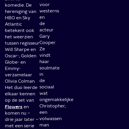
voor
komedie. De
westerns
hereniging van
en
HBO en Sky
de
Atlantic
acteur
betekent ook
Gary
het weerzien
Cooper.
tussen regisseur
Ze
Will Sharpe en
vindt
Oscar-, Golden
haar
Globe- en
soulmate
Emmy-
in
verzamelaar
de
Olivia Colman.
sociaal
Het duo leerde
wat
elkaar kennen
ongemakkelijke
op de set van
Christopher,
Flowers
en
een
komen nu –
volwassen
drie jaar later –
man
met een serie