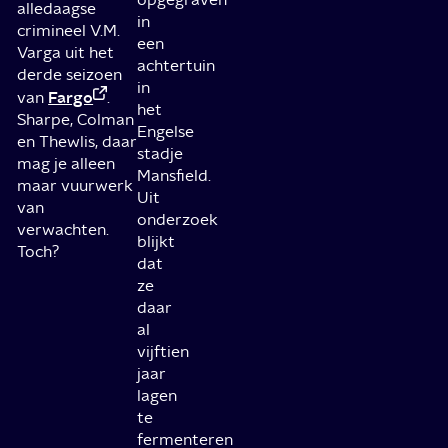
alledaagse
in
crimineel V.M.
een
Varga uit het
achtertuin
derde seizoen
in
Fargo
van
.
het
Sharpe, Colman
Engelse
en Thewlis, daar
stadje
mag je alleen
Mansfield.
maar vuurwerk
Uit
van
onderzoek
verwachten.
blijkt
Toch?
dat
ze
daar
al
vijftien
jaar
lagen
te
fermenteren