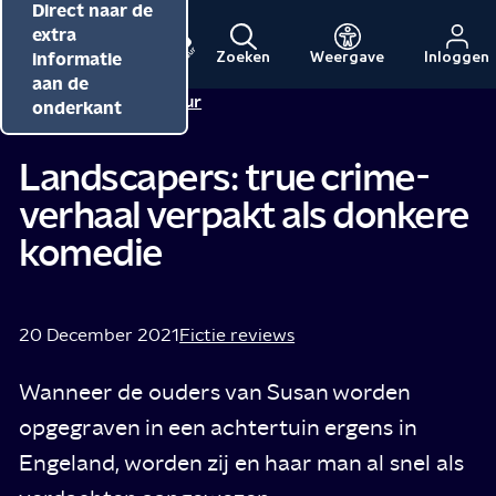
Direct naar de
Direct naar de
Direct naar de
inhoud
hoofdnavigatie
extra
informatie
Zoeken
Weergave
Inloggen
Menu
Naar
Naar
aan de
Redactie NPO Cultuur
de
de
onderkant
beginpagina
beginpagina
van
van
Landscapers: true crime-
NPO
NPO
verhaal verpakt als donkere
Cultuur
komedie
20 December 2021
Fictie reviews
Wanneer de ouders van Susan worden
opgegraven in een achtertuin ergens in
Engeland, worden zij en haar man al snel als