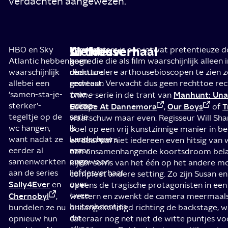
verdachten aangewezen.
Liefdesverhaal
Arthouse
HBO en Sky
Meer
Verwacht
Landscapers is een ietwat pretentieuze 
Atlantic hebben
nog
geen
komedie die als film waarschijnlijk alleen 
waarschijnlijk
dan
rechttoe
obscuurdere arthousebioscopen te zien zo
allebei een
een
rechtaan
geweest. Verwacht dus geen rechttoe re
‘samen-sta-je-
true
true
Manhunt: Un
crime
-serie in de trant van
sterker’-
crime
crime-
-
Escape At Dannemora
Our Boys
T
,
of
tegeltje op de
serie
serie.
waarschuw maar even. Regisseur Will Sha
wc hangen,
is
Ik
boel op een vrij kunstzinnige manier in b
want nadat ze
Landscapers
waarschuw
en daar zal niet iedereen even hitsig van 
eerder al
een
maar
een onsamenhangende koortsdroom belan
samenwerkten
ongewoon
even.
kijker soms van het één op het andere m
aan de series
liefdesverhaal
compleet andere setting. Zo zijn Susan e
Sally4Ever
over
en
opeens de tragische protagonisten in ee
twee
Chernobyl
,
western en zwenkt de camera meermaal
buitenbeentjes
bundelen ze nu
onaangekondigd richting de backstage, w
die
opnieuw hun
cateraar nog net niet de witte puntjes vo