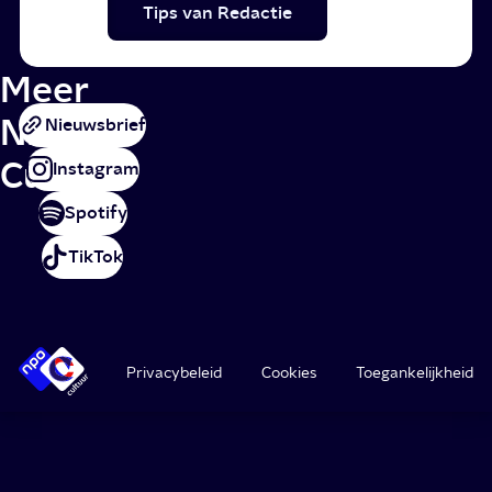
Tips van Redactie
Meer
NPO
Nieuwsbrief
Cultuur
Instagram
Spotify
TikTok
Privacybeleid
Cookies
Toegankelijkheid