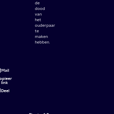
de
dood
van
het
ouderpaar
te
maken
hebben.
Landscapers:
true
Mail
crime-
opieer
link
verhaal
Deel
verpakt
als
donkere