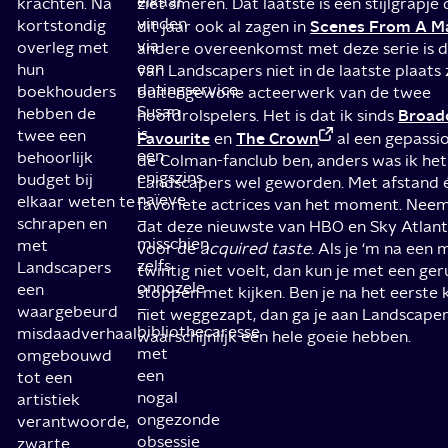
elkaar
krachten. Na
ziet smeren. Dat laatste is een stijlgrapj
vinden
kortstondig
Scenes From A M
dit jaar ook al zagen in
via
overleg met
andere overeenkomst met deze serie is d
een
hun
van Landscapers niet in de laatste plaats z
datingservice.
boekhouders
buitengewone acteerwerk van de twee
Susan
hebben de
Broad
hoofdrolspelers. Het is dat ik sinds
is
twee een
Favourite
The Crown
en
al een gepassio
een
behoorlijk
de Colman-fanclub ben, anders was ik het
enigszins
budget bij
Landscapers wel geworden. Met afstand 
naïeve
elkaar weten te
favoriete actrices van het moment. Neem
–
schrapen en
dat deze nieuwste van HBO en Sky Atlanti
misschien
met
voor de
acquired taste
. Als je ‘m na een 
zelfs
Landscapers
twintig niet voelt, dan kun je met een ger
onnozele
een
stoppen met kijken. Ben je na het eerste
–
waargebeurd
niet weggezapt, dan ga je aan Landscape
bibliothecaresse
misdaadverhaal
waarschijnlijk een hele goeie hebben.
met
omgebouwd
een
tot een
nogal
artistiek
ongezonde
verantwoorde,
obsessie
zwarte