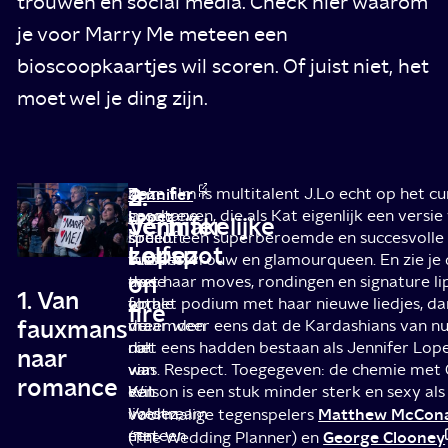
trouwen en social media. Check hier waarom
je voor Marry Me meteen een
bioscoopkaartjes wil scoren. Of juist niet, het
moet wel je ding zijn.
2.
3.
Jennifer
Zo’n
Deze film is multitalent J.Lo echt op het cur
Lopez
spontane
geschreven, die als Kat eigenlijk een versie
Vermakelijke
Jennifer
speelt
bruiloft
speelt: een superberoemde en succesvolle 
zelfspot
Lopez
in
tussen
businessvrouw en glamourqueen. En zie je 
on
de
twee
met haar moves, rondingen en signature lip
1. Van
film
totale
op het podium met haar nieuwe liedjes, da
fire
fauxmans
de
vreemden
maar weer eens dat de Kardashians van nu
rol
dat
niet eens hadden bestaan als Jennifer Lope
naar
van
via
was. Respect. Toegegeven: de chemie met
romance
Kat
een
Wilson is een stuk minder sterk en sexy al
Valdez,
livestream
Matthew McCon
voormalige tegenspelers
een
meteen
George Clooney
(The Wedding Planner) en