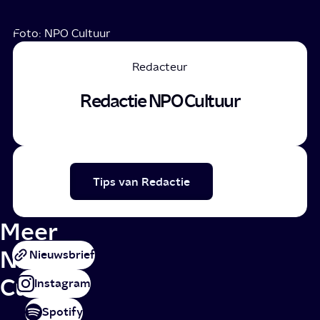
Foto: NPO Cultuur
Redacteur
Redactie NPO Cultuur
Tips van Redactie
Meer
NPO
Nieuwsbrief
Cultuur
Instagram
Spotify