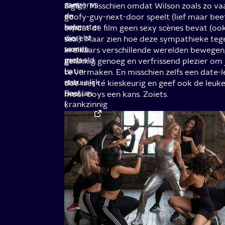
zangeres
met
Sight). Misschien omdat Wilson zoals zo va
en
de
goofy-guy-next-door speelt (lief maar beet
superster
hele
omdat de film geen sexy scènes bevat (oo
die
wereld
saai). Maar zien hoe deze sympathieke teg
samen
wordt
in elkaars verschillende werelden bewegen
met
gedeeld,
gelukkig genoeg en verfrissend plezier om 
Latin-
is
te vermaken. En misschien zelfs een date-le
ster
natuurlijk
doe niet té kieskeurig en geef ook de leuk
Bastian
heel
mooi-boys een kans. Zoiets.
(
krankzinnig
Maluma
en
heeft
)
een
een
kneiterhoog
van
yeah-
de
right-
grootste
gehalte.
celebrity
Gelukkig
koppels
weet
ter
de
wereld