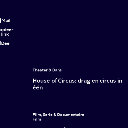
Marry
Me:
Mail
3
opieer
link
redenen
Deel
waarom
je
J.Lo’s
Theater & Dans
nieuwste
House of Circus: drag en circus in
romcom
één
wil
zien
Film, Serie & Documentaire
Film