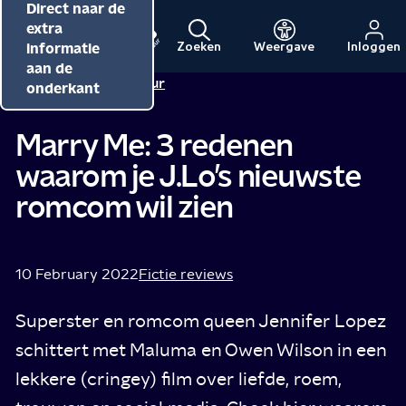
Direct naar de
Direct naar de
Direct naar de
inhoud
hoofdnavigatie
extra
informatie
Zoeken
Weergave
Inloggen
Menu
Naar
Naar
aan de
Redactie NPO Cultuur
de
de
onderkant
beginpagina
beginpagina
van
van
Marry Me: 3 redenen
NPO
NPO
waarom je J.Lo’s nieuwste
Cultuur
romcom wil zien
10 February 2022
Fictie reviews
Superster en romcom queen Jennifer Lopez
schittert met Maluma en Owen Wilson in een
lekkere (cringey) film over liefde, roem,