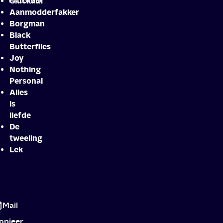
Gluckauf
Aanmodderfakker
Borgman
Black
Butterflies
Joy
Nothing
Personal
Alles
is
liefde
De
tweeling
Lek
Nederlands
Film
Mail
Festival
opieer