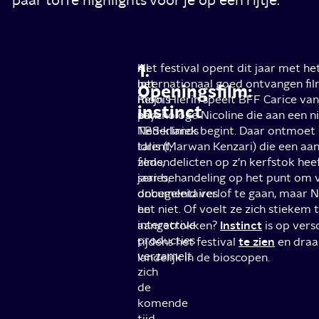
1.
Al
Het festival opent dit jaar met h
het
internationaal goed ontvangen fi
Openingsfilm:
moois
Reijn. Hierin speelt BFF Carice v
instinct
aan
psychologe Nicoline die aan een n
Nederlands
TBS-kliniek begint. Daar ontmoet 
talent,
Idris (Marwan Kenzari) die een aan
films,
zedendelicten op z’n kerfstok heeft
series,
jaar behandeling op het punt om 
documentaires
onbegeleid verlof te gaan, maar N
en
het niet. Of voelt ze zich stiekem
interactive
Instinct
aangetrokken?
is op vers
producties
te zien
tijdens het festival
en draa
verzamelt
landelijk in de bioscopen.
zich
de
komende
tijd