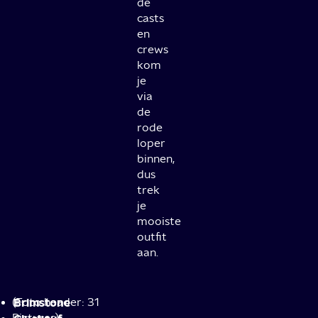
de
casts
en
crews
kom
je
via
de
rode
loper
binnen,
dus
trek
je
mooiste
outfit
aan.
(Foto header: 31
Brimstone
Pictures)