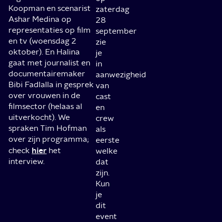
Koopman en scenarist
zaterdag
Ashar Medina op
28
representaties op film
september
en tv (woensdag 2
zie
oktober). En Halina
je
gaat met journalist en
in
documentairemaker
aanwezigheid
Bibi Fadlalla in gesprek
van
over vrouwen in de
cast
filmsector (helaas al
en
uitverkocht). We
crew
spraken Tim Hofman
als
over zijn programma;
eerste
hier
check
het
welke
interview.
dat
zijn.
Kun
je
dit
event