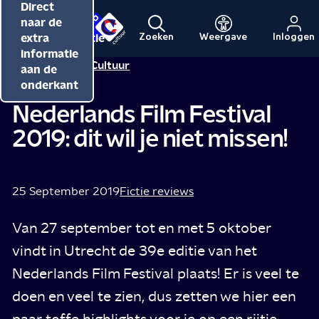
Direct
Direct
Direct
naar de
naar de
naar de
inhoud
hoofdnavigatie
extra
Zoeken
Weergave
Inloggen
Menu
Naar
Naar
informatie
Redactie NPO Cultuur
de
de
aan de
beginpagina
beginpagina
onderkant
van
van
Nederlands Film Festival
NPO
NPO
2019: dit wil je niet missen!
Cultuur
25 September 2019
Fictie reviews
Van 27 september tot en met 5 oktober
vindt in Utrecht de 39e editie van het
Nederlands Film Festival plaats! Er is veel te
doen en veel te zien, dus zetten we hier een
paar toffe highlights voor je op een rijtje.