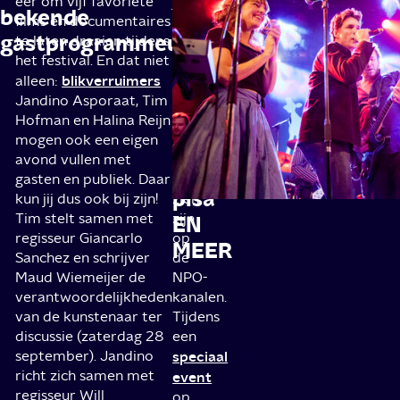
eer om vijf favoriete
jaar
bekende
X
films en documentaires
zullen
gastprogrammeurs
NFF:
te laten draaien tijdens
er
het festival. En dat niet
weer
STANLEY
blikverruimers
veel
alleen:
H.,
nieuwe
Jandino Asporaat, Tim
de
series
Hofman en Halina Reijn
mogen ook een eigen
en
belofte
avond vullen met
films
van
gasten en publiek. Daar
te
pisa
kun jij dus ook bij zijn!
zien
Tim stelt samen met
zijn
EN
regisseur Giancarlo
op
MEER
Sanchez en schrijver
de
Maud Wiemeijer de
NPO-
verantwoordelijkheden
kanalen.
van de kunstenaar ter
Tijdens
discussie (zaterdag 28
een
september). Jandino
speciaal
richt zich samen met
event
regisseur Will
op