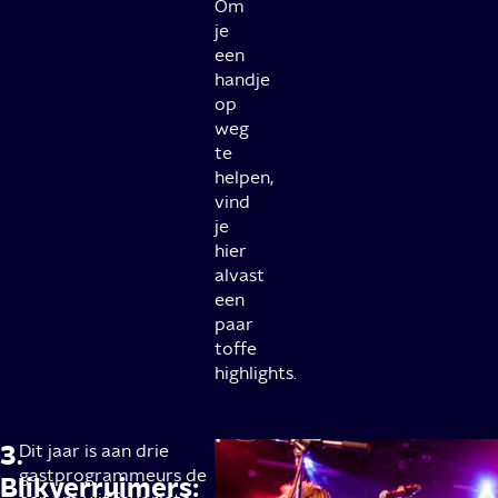
Om
je
een
handje
op
weg
te
helpen,
vind
je
hier
alvast
een
paar
toffe
highlights.
3.
4.
Dit jaar is aan drie
Het
gastprogrammeurs de
komende
Blikverruimers:
NPO