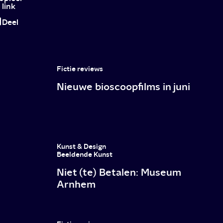
link
2019:
Deel
dit
wil
je
Fictie reviews
niet
Nieuwe bioscoopfilms in juni
missen!
Kunst & Design
Beeldende Kunst
Niet (te) Betalen: Museum
Arnhem