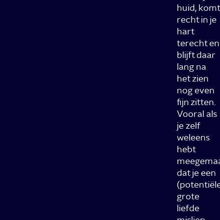
huid, komt
recht in je
hart
terecht en
blijft daar
lang na
het zien
nog even
fijn zitten.
Vooral als
je zelf
weleens
hebt
meegemaa
dat je een
(potentiël
grote
liefde
misliep.