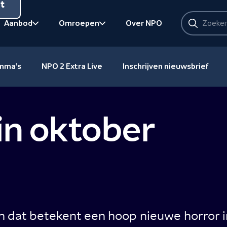
nt
Zoeken
Aanbod
Omroepen
Over NPO
Zoeken
Bekijk onderliggend
Bekijk onderliggend
amma's
NPO 2 Extra Live
Inschrijven nieuwsbrief
in oktober
 dat betekent een hoop nieuwe horror i