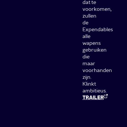
dat te
voorkomen,
zullen
de
Expendables
alle
wapens
gebruiken
die
maar
voorhanden
zijn.
Klinkt
ambitieus.
TRAILER