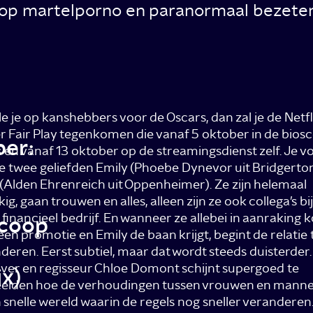
t op martelporno en paranormaal bezeten 
e je op kanshebbers voor de Oscars, dan zal je de Netfl
ler Fair Play tegenkomen die vanaf 5 oktober in de bios
ber:
s en vanaf 13 oktober op de streamingsdienst zelf. Je vo
de twee geliefden Emily (Phoebe Dynevor uit Bridgerto
(Alden Ehrenreich uit Oppenheimer). Ze zijn helemaal
ig, gaan trouwen en alles, alleen zijn ze ook collega’s bi
 financieel bedrijf. En wanneer ze allebei in aanraking
scoop
een promotie en Emily de baan krijgt, begint de relatie 
deren. Eerst subtiel, maar dat wordt steeds duisterder.
jver en regisseur Chloe Domont schijnt supergoed te
ix)
elden hoe de verhoudingen tussen vrouwen en manne
n snelle wereld waarin de regels nog sneller veranderen