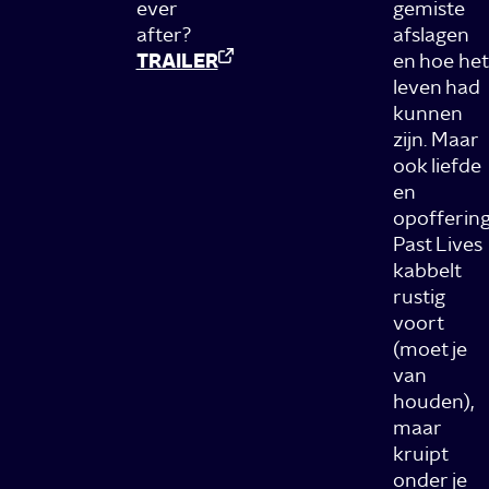
ever
gemiste
after?
afslagen
TRAILER
en hoe het
leven had
kunnen
zijn. Maar
ook liefde
en
opoffering
Past Lives
kabbelt
rustig
voort
(moet je
van
houden),
maar
kruipt
onder je