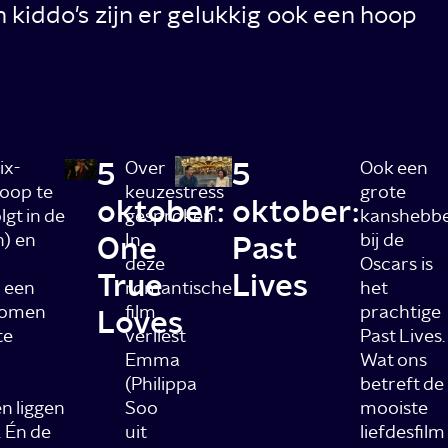
kiddo's zijn er gelukkig ook een hoop
5
5
ix-
Over
Ook een
coop te
keuzestress
grote
oktober:
oktober:
lgt in de
gesproken.
kanshebb
n) en
One
In
Past
bij de
deze
Oscars is
True
Lives
j een
romantische
het
 komen
film
prachtige
Loves
te
verliest
Past Lives.
Emma
Wat ons
(Philippa
betreft de
n liggen
Soo
mooiste
. Én de
uit
liefdesfilm