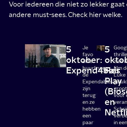
Voor iedereen die niet zo lekker gaa
andere must-sees. Check hier welke.
5
5
Je
Googl
favo
thril
oktober:
okto
elite
zien i
Expend4bles
huurlingen
Fair
film 
de
Luke 
Play
Expendables
gelukk
zijn
groot
(Bio
terug
voor 
en
en ze
veran
hebben
Schri
Netfl
een
verbe
paar
in ee