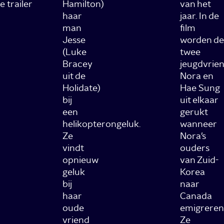
 trailer
Hamilton)
van het
haar
jaar. In de
man
film
Jesse
worden de
(Luke
twee
Bracey
jeugdvrie
uit de
Nora en
Holidate)
Hae Sung
bij
uit elkaar
een
gerukt
helikopterongeluk.
wanneer
Ze
Nora’s
vindt
ouders
opnieuw
van Zuid-
geluk
Korea
bij
naar
haar
Canada
oude
emigreren
vriend
Ze