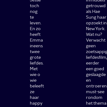
toch
getrouwd
nog
als Hae
te
Sung haar
leven.
opzoekt in
En zo
New York.
heeft
Wat nu?
Emma
Verwacht
ineens
geen
twee
zoetsappi
grote
liefdesfilm,
liefdes.
eerder
Met
een goed
wie o
geslaagde
wie
en
beleeft
ontroere
ze
must-see
haar
rondom
happy
het thema