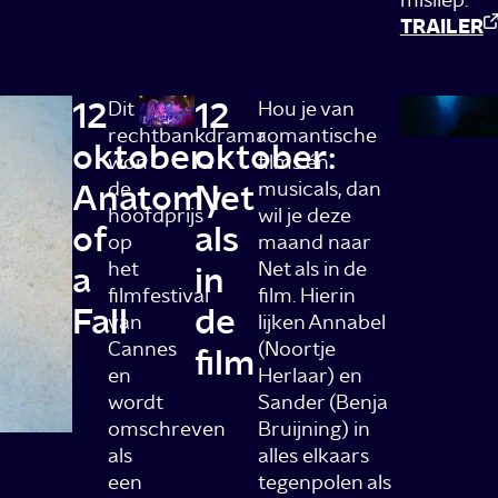
TRAILER
12
12
Dit
Hou je van
rechtbankdrama
romantische
oktober:
oktober:
won
films én
Anatomy
de
Net
musicals, dan
hoofdprijs
wil je deze
of
als
op
maand naar
het
Net als in de
a
in
filmfestival
film. Hierin
Fall
de
van
lijken Annabel
Cannes
(Noortje
film
en
Herlaar) en
wordt
Sander (Benja
omschreven
Bruijning) in
als
alles elkaars
een
tegenpolen als