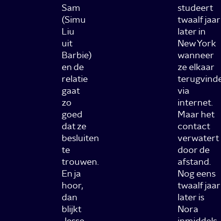
Sam
studeert
(Simu
twaalf jaar
Liu
later in
uit
New York
Barbie)
wanneer
en de
ze elkaar
relatie
terugvind
gaat
via
zo
internet.
goed
Maar het
dat ze
contact
besluiten
verwatert
te
door de
trouwen.
afstand.
En ja
Nog eens
hoor,
twaalf jaar
dan
later is
blijkt
Nora
Jesse
inmiddels