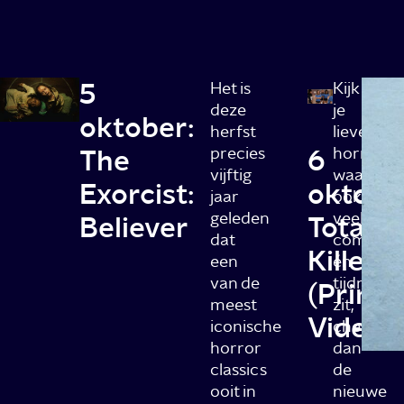
5
Het is
Kijk
deze
je
oktober:
herfst
liever
The
precies
6
horror
vijftig
waarin
Exorcist:
oktobe
jaar
ook
geleden
veel
Believer
Totally
dat
comedy
Killer
een
én
van de
tijdreizen
(Prime
meest
zit,
Video)
iconische
check
horror
dan
classics
de
ooit in
nieuwe