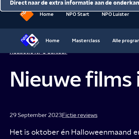
Direct naar de inhoud
Direct naar de hoofdnavigatie
Direct naar de extra informatie aan de onderka
Home
NPO Start
NPO Luister
Naar
de
beginpagina
Home
Masterclass
Alle progr
van
Naar
Redactie NPO Cultuur
NPO
de
beginpagina
Nieuwe films 
van
NPO
Cultuur
29 September 2023
Fictie reviews
Het is oktober én Halloweenmaand en