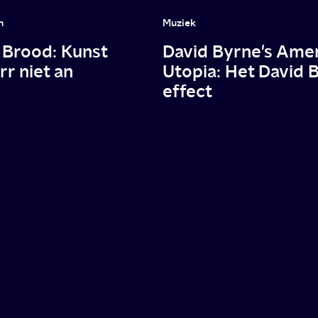
n
Muziek
Brood: Kunst
David Byrne's Ame
rr niet an
Utopia: Het David 
effect