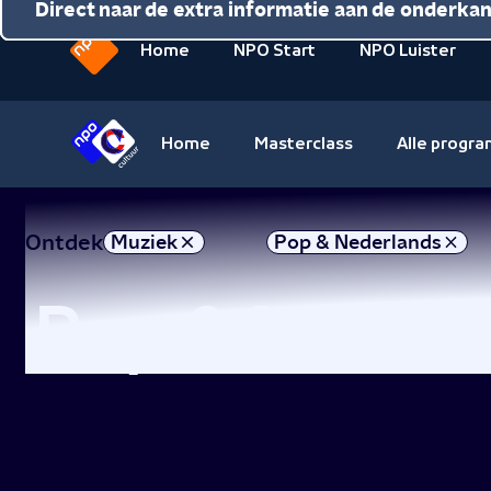
Direct naar de inhoud
Direct naar de hoofdnavigatie
Direct naar de extra informatie aan de onderka
Home
NPO Start
NPO Luister
Naar
de
beginpagina
Home
Masterclass
Alle progr
van
Naar
NPO
de
beginpagina
Ontdek
Muziek
Pop & Nederlands
van
NPO
Pop & Nederl
Cultuur