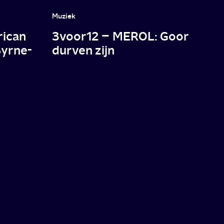
Muziek
rican
3voor12 – MEROL: Goor
Byrne-
durven zijn