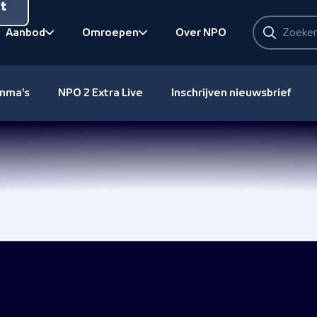
nt
Zoeken
Aanbod
Omroepen
Over NPO
Zoeken
Bekijk onderliggend
Bekijk onderliggend
amma's
NPO 2 Extra Live
Inschrijven nieuwsbrief
ands