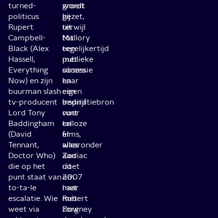
turned-
groeit
wordt
politicus
hij
gezet,
Rupert
uit
terwijl
Campbell-
tot
Mallory
Black (Alex
een
tegelijkertijd
Hassell,
publieke
met
Everything
obsessie
succes
Now) en zijn
en
haar
buurman slash
een
eigen
tv-producent
inspiratiebron
bedrijf
Lord Tony
voor
runt
Baddingham
talloze
en
(David
films,
er
Tennant,
waaronder
alles
Doctor Who)
Zodiac
aan
die op het
uit
doet
punt staat van
2007
om
to-ta-le
met
haar
escalatie. Wie
Robert
met
weet via
Downey
zorg