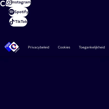
Cultuur
Instagram
Spotify
TikTok
Privacybeleid
Cookies
Toegankelijkheid