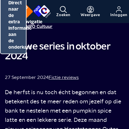
Direct
Direct
Direct
naar
naar
naar
de
de
de
Zoeken
Weergave
Inloggen
Menu
Naar
Naar
inhoud
hoofdnavigatie
extra
Redactie NPO Cultuur
de
de
informatie
beginpagina
beginpagina
aan
van
van
de
Nieuwe series in oktober
NPO
NPO
onderkant
2024
Cultuur
27 September 2024
Fictie reviews
De herfst is nu toch écht begonnen en dat
betekent des te meer reden om jezelf op die
bank te nestelen met een pumpkin spice
latte en een lekkere serie. Deze maand
nieuwe seizoenen van Heartstopper, Outer