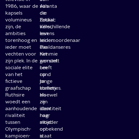
1986, waar de
van
Atlanta
kapsels
de
die
volumineus
Zodiac
totaal
zijn, de
Killer,
verschillende
ambities
een
levens
torenhoog en
seriemoordenaar
leiden.
ieder moet
die
Paaldanseres
vechten voor
het
Kimmie
zijn plek. In de
gemunt
worstelt
sociale elite
heeft
om
van het
op
rond
fictieve
jonge
te
graafschap
stelletjes.
komen
Ruthsire
Hoewel
als
woedt een
zijn
ze
aanhoudende
identiteit
door
rivaliteit
nog
haar
tussen
altijd
moeder
Olympisch-
onbekend
op
kampioen-
is
staat