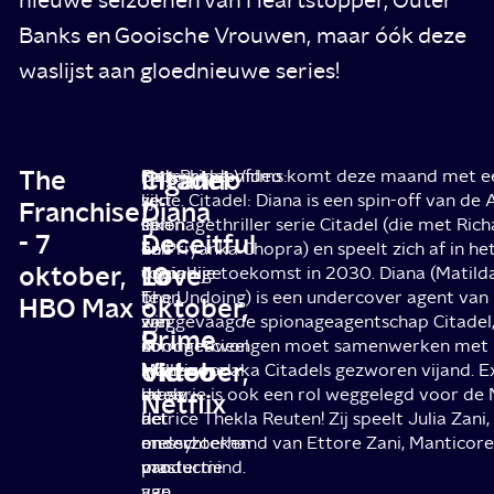
Banks en Gooische Vrouwen, maar óók deze
waslijst aan gloednieuwe series!
The
Inganno
Citadel:
Superheldenfilms:
Het
Ook Prime Video komt deze maand met een
ze
lijkt
serie. Citadel: Diana is een spin-off van d
Franchise
/
Diana
lijken
een
spionagethriller serie Citadel (die met Ri
- 7
Deceitful
-
een
hot
en Priyanka Chopra) en speelt zich af in he
oktober,
Love
10
oneindige
topic
de nabije toekomst in 2030. Diana (Matilda
bron
te
The Undoing) is een undercover agent van
HBO Max
-
oktober,
van
zijn
weggevaagde spionageagentschap Citadel,
9
Prime
commercieel
in
noodgedwongen moet samenwerken met 
oktober,
Video
succes,
Hollywood
Manticore aka Citadels gezworen vijand. Ex
maar
lately:
de serie is ook een rol weggelegd voor de
Netflix
de
het
actrice Thekla Reuten! Zij speelt Julia Zani
messy
onderzoeken
en rechterhand van Ettore Zani, Manticore
productie
van
mastermind.
van
age