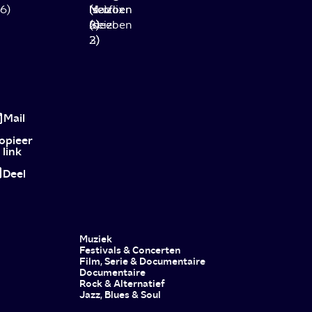
6)
Netflix
(seizoen
Max
(seizoen
(deel
6)
(seizoen
2)
2)
3)
Nieuwe
series
Mail
in
opieer
link
oktober
Deel
2024
Muziek
Festivals & Concerten
Film, Serie & Documentaire
Documentaire
Rock & Alternatief
Jazz, Blues & Soul