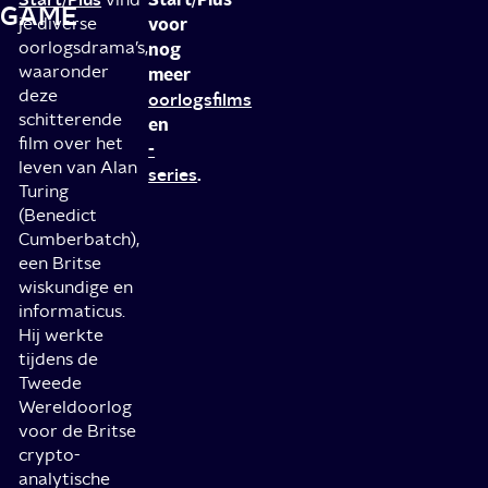
GAME
je diverse
voor
oorlogsdrama’s,
nog
waaronder
meer
deze
oorlogsfilms
schitterende
en
film over het
-
leven van Alan
series
.
Turing
(Benedict
Cumberbatch),
een Britse
wiskundige en
informaticus.
Hij werkte
tijdens de
Tweede
Wereldoorlog
voor de Britse
crypto-
analytische