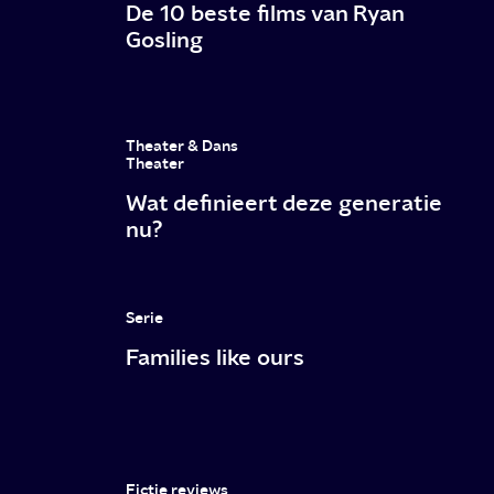
De 10 beste films van Ryan
de
Gosling
NPO
Theater & Dans
Theater
Wat definieert deze generatie
nu?
Serie
Families like ours
Fictie reviews