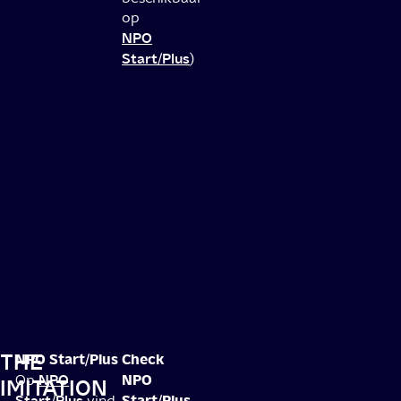
op
NPO
Start/Plus
)
THE
NPO Start/Plus
Check
NPO
NPO
Op
IMITATION
Start/Plus
Start/Plus
vind