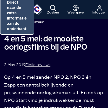
Direct
Direct
Direct
naar de
naar de
naar de
inhoud
hoofdnavigatie
extra
Zoeken
Weergave
Inloggen
Menu
Naar
Naar
informatie
Redactie NPO Cultuur
de
de
aan de
beginpagina
beginpagina
onderkant
van
van
4 en 5 mei: de mooiste
NPO
NPO
oorlogsfilms bij de NPO
Cultuur
2 May 2019
Fictie reviews
Op 4 en 5 mei zenden NPO 2, NPO 3 én
Zapp een aantal beklijvende en
prijswinnende oorlogsdrama's uit. En ook op
NPO Start vind je indrukwekkende must
sees die in het teken staan van de Tweede