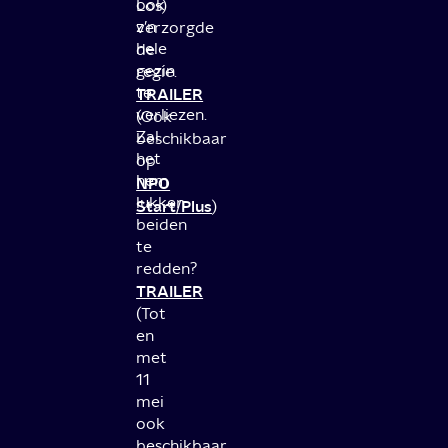
ook
Los)
z’n
verzorgde
hele
de
gezin
regie.
te
TRAILER
verliezen.
(Ook
Zal
beschikbaar
het
op
hem
NPO
lukken
Start/Plus
)
beiden
te
redden?
TRAILER
(Tot
en
met
11
mei
ook
beschikbaar