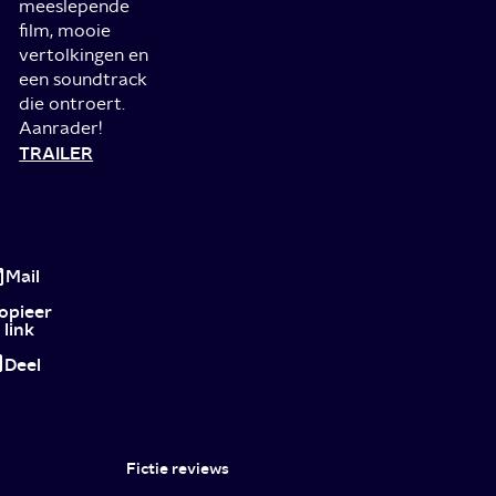
meeslepende
film, mooie
vertolkingen en
een soundtrack
die ontroert.
Aanrader!
TRAILER
4
en
Mail
5
opieer
link
mei:
Deel
de
mooiste
oorlogsfilms
Fictie reviews
bij