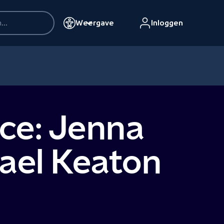
Weergave
Inloggen
ice: Jenna
hael Keaton