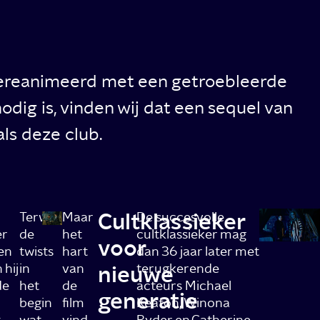
 gereanimeerd met een getroebleerde
dig is, vinden wij dat een sequel van
ls deze club.
Cultklassieker
Terwijl
Maar
De succesvolle
er
de
het
cultklassieker mag
voor
een
twists
hart
dan 36 jaar later met
 hij
in
van
nieuwe
terugkerende
de
het
de
acteurs Michael
generatie
begin
film
Keaton, Winona
wat
vind
Ryder en Catherine