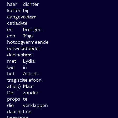
haar
dichter
katten
bij
aangevreten
elkaar
catlady
te
en
brengen.
een
‘Mijn
hotdog
vermeende
eetwedstrijd
moeder’
deelnemer
heet
met
Lydia
wie
in
het
Astrids
tragisch
telefoon.
afliep).
Maar
De
zonder
props
te
die
verklappen
daarbij
hoe
komen
en