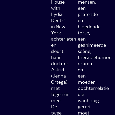
House
mensen,
with
een
Lydia
pratende
Deetz’
en
in New
bloedende
York
torso,
achterlaten
een
en
geanimeerde
sleurt
scène,
haar
therapiehumor,
dochter
drama
Astrid
en
(Jenna
een
Ortega)
moeder-
met
dochterrelatie
tegenzin
die
mee.
wanhopig
De
gered
twee
moet