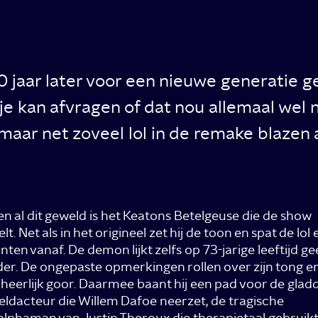
40 jaar later voor een nieuwe generatie
e kan afvragen of dat nou allemaal wel no
ar net zoveel lol in de remake blazen a
n al dit geweld is het Keatons Betelgeuse die de show
lt. Net als in het origineel zet hij de toon en spat de lol 
anten vanaf. De demon lijkt zelfs op 73-jarige leeftijd g
der. De ongepaste opmerkingen rollen over zijn tong en
heerlijk goor. Daarmee baant hij een pad voor de glad
ldacteur die Willem Dafoe neerzet, de tragische
lphaman van Justin Theroux die therapietaal gebruikt