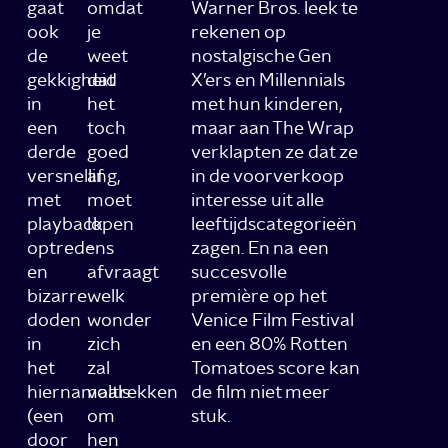
gaat
omdat
Warner Bros. leek te
ook
je
rekenen op
de
weet
nostalgische Gen
gekkigheid
dat
X’ers en Millennials
in
het
met hun kinderen,
een
toch
maar aan The Wrap
derde
goed
verklapten ze dat ze
versnelling,
af
in de voorverkoop
met
moet
interesse uit alle
playback
lopen
leeftijdscategorieën
optredens
-
zagen. En na een
en
afvraagt
succesvolle
bizarre
welk
première op het
doden
wonder
Venice Film Festival
in
zich
en een 80% Rotten
het
zal
Tomatoes score kan
hiernamaals
voltrekken
de film niet meer
(een
om
stuk.
door
hen