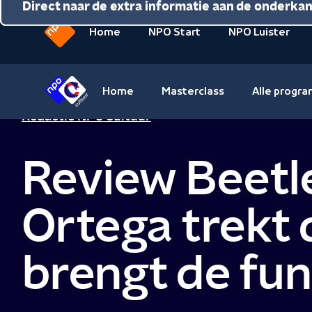
Direct naar de inhoud
Direct naar de hoofdnavigatie
Direct naar de extra informatie aan de onderka
Home
NPO Start
NPO Luister
Naar
de
beginpagina
Home
Masterclass
Alle progr
van
Naar
Redactie NPO Cultuur
NPO
de
beginpagina
Review Beetle
van
NPO
Cultuur
Ortega trekt 
brengt de fun