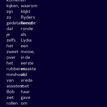
kijken,
waarom
zijn
blijkt
zo
Ryders
gedetailleerd
tweede
dat
ronde
je
als
zelfs
Lydia
het
een
zweet
mooie;
over
in de
het
eerste
rubberen
maakte
minihoofd
ze
van
vrede
assistent
met
Bob
haar
ziet
gave
rollen.
om