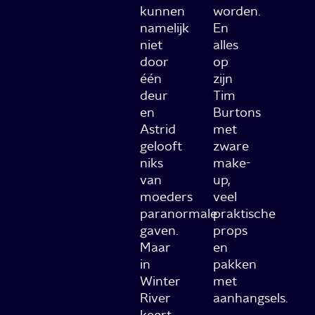
kunnen
worden.
namelijk
En
niet
alles
door
op
één
zijn
deur
Tim
en
Burtons
Astrid
met
gelooft
zware
niks
make-
van
up,
moeders
veel
paranormale
praktische
gaven.
props
Maar
en
in
pakken
Winter
met
River
aanhangsels.
keert