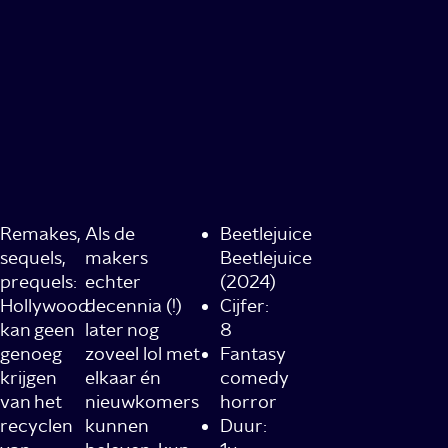
Remakes,
Als de
Beetlejuice
sequels,
makers
Beetlejuice
prequels:
echter
(2024)
Hollywood
decennia (!)
Cijfer:
kan geen
later nog
8
genoeg
zoveel lol met
Fantasy
krijgen
elkaar én
comedy
van het
nieuwkomers
horror
recyclen
kunnen
Duur: