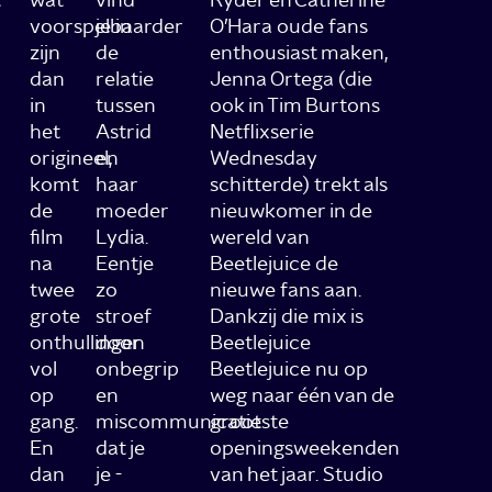
voorspelbaarder
je in
O’Hara oude fans
zijn
de
enthousiast maken,
dan
relatie
Jenna Ortega (die
in
tussen
ook in Tim Burtons
het
Astrid
Netflixserie
origineel,
en
Wednesday
komt
haar
schitterde) trekt als
de
moeder
nieuwkomer in de
film
Lydia.
wereld van
na
Eentje
Beetlejuice de
twee
zo
nieuwe fans aan.
grote
stroef
Dankzij die mix is
onthullingen
door
Beetlejuice
vol
onbegrip
Beetlejuice nu op
op
en
weg naar één van de
gang.
miscommunicatie
grootste
En
dat je
openingsweekenden
dan
je -
van het jaar. Studio