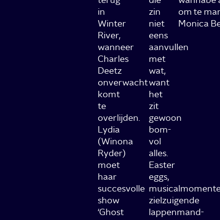
in
zin
om te man
Winter
niet
Monica Bel
River,
eens
wanneer
aanvullen
Charles
met
Deetz
wat,
onverwacht
want
komt
het
te
zit
overlijden.
gewoon
Lydia
bom-
(Winona
vol
Ryder)
alles.
moet
Easter
haar
eggs,
succesvolle
musicalmomente
show
zielzuigende
‘Ghost
lappenmand-