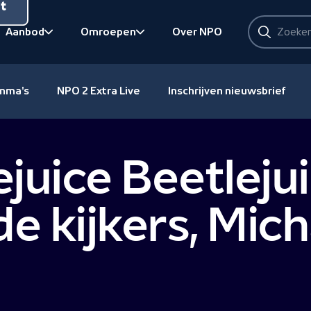
nt
Zoeken
Aanbod
Omroepen
Over NPO
Zoeken
Bekijk onderliggend
Bekijk onderliggend
amma's
NPO 2 Extra Live
Inschrijven nieuwsbrief
juice Beetleju
de kijkers, Mic