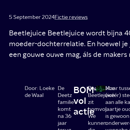
5 September 2024
Fictie reviews
Beetlejuice Beetlejuice wordt bijna 
moeder-dochterrelatie. En hoewel je j
een gouwe ouwe mag, áls de makers ma
BOM-
Door: Loeke
De
Beetlejuice
Maar tusse
de Waal
Deetz
Beetlejuice
(wéér) stee
vol
familie
zit
aan alle k
komt
actie
bomvol.
jaartje ou
na 36
We
is gewoon 
jaar
kunnen
onderwere
terug
die
wannabe a