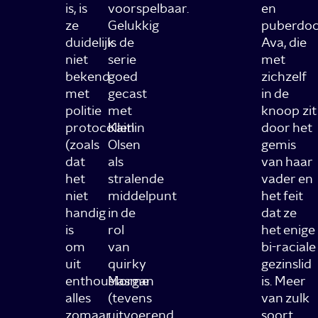
is, is
voorspelbaar.
en
ze
Gelukkig
puberdoc
duidelijk
is de
Ava, die
niet
serie
met
bekend
goed
zichzelf
met
gecast
in de
politie
met
knoop zit
protocollen
Kaitlin
door het
(zoals
Olsen
gemis
dat
als
van haar
het
stralende
vader en
niet
middelpunt
het feit
handig
in de
dat ze
is
rol
het enige
om
van
bi-raciale
uit
quirky
gezinslid
enthousiasme
Morgan
is. Meer
alles
(tevens
van zulk
zomaar
uitvoerend
soort