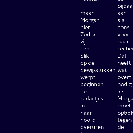
-
bijbaa
maar
aan
Morgan
als
niet.
consu
Zodra
voor
zij
haar
een
reche
blik
Dat
op de
heeft
bewijsstukken
wat
werpt
overt
beginnen
nodig
de
als
radartjes
Morg
in
moet
haar
opbok
hoofd
tegen
overuren
de