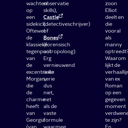
wachten
observatie
zoon
op
skills),
Elliot
een
Castle
deelt en
sidekick.
(detectiveschrijver)
die
Oftewel:
of
vooral
de
Bones
als
klassieke
(forensisch
manny
tegenpool
antropoloog).
optreedt
van
Erg
Waarom
de
vernieuwend
lijkt de
excentrieke
is de
verhaallij
Morgan,
serie
van ex
die
dus
Roman
de
niet,
op een
charme
net
gegeven
heeft
als de
moment
van
vaste
verdwen
Georgia
formule
te zijn?
(van
waarmee
En