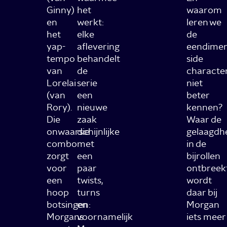
Ginny)
het
waarom
en
werkt:
leren we
het
elke
de
yap-
aflevering
eendimen
tempo
behandelt
side
van
de
characte
Lorelai
serie
niet
(van
een
beter
Rory).
nieuwe
kennen?
Die
zaak
Waar de
onwaarschijnlijke
die
gelaagdh
combo
met
in de
zorgt
een
bijrollen
voor
paar
ontbreek
een
twists,
wordt
hoop
turns
daar bij
botsingen:
en
Morgan
Morgans
voornamelijk
iets meer