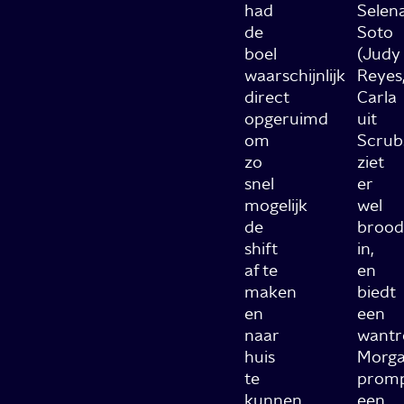
had
Selen
de
Soto
boel
(Judy
waarschijnlijk
Reyes
direct
Carla
opgeruimd
uit
om
Scrub
zo
ziet
snel
er
mogelijk
wel
de
brood
shift
in,
af te
en
maken
biedt
en
een
naar
wantr
huis
Morg
te
prom
kunnen
een