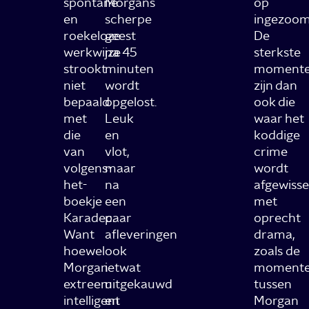
spontane
Morgans
op
en
scherpe
ingezoom
roekeloze
geest
De
werkwijze
na 45
sterkste
strookt
minuten
moment
niet
wordt
zijn dan
bepaald
opgelost.
ook die
met
Leuk
waar het
die
en
koddige
van
vlot,
crime
volgens-
maar
wordt
het-
na
afgewisse
boekje
een
met
Karadec.
paar
oprecht
Want
afleveringen
drama,
hoewel
ook
zoals de
Morgan
ietwat
moment
extreem
uitgekauwd
tussen
intelligent
en
Morgan