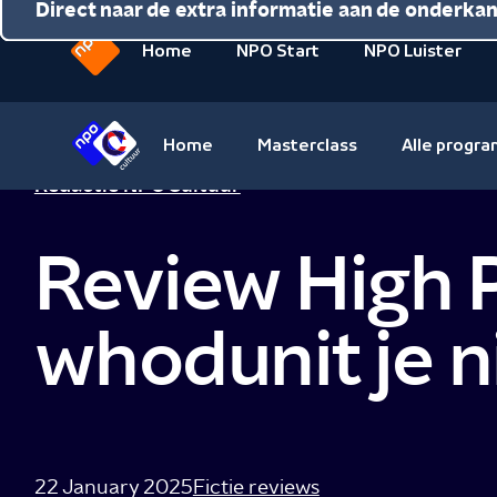
Direct naar de inhoud
Direct naar de hoofdnavigatie
Direct naar de extra informatie aan de onderka
Home
NPO Start
NPO Luister
Naar
de
beginpagina
Home
Masterclass
Alle progr
van
Naar
Redactie NPO Cultuur
NPO
de
beginpagina
Review High P
van
NPO
Cultuur
whodunit je n
22 January 2025
Fictie reviews