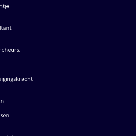
ntje
ltant
rcheurs.
uigingskracht
an
sen