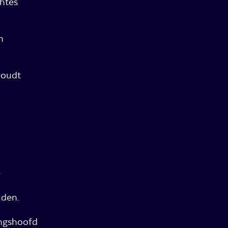
htes
n
oudt
e
den.
ingshoofd