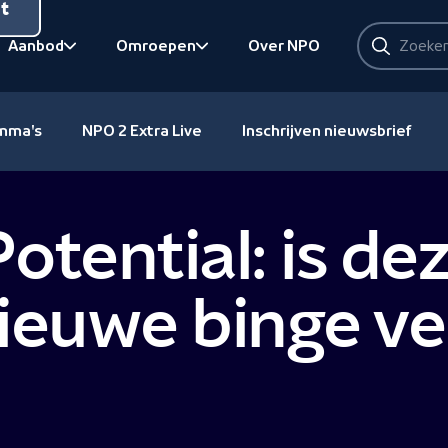
nt
Zoeken
Aanbod
Omroepen
Over NPO
Zoeken
Bekijk onderliggend
Bekijk onderliggend
amma's
NPO 2 Extra Live
Inschrijven nieuwsbrief
otential: is de
ieuwe binge ve