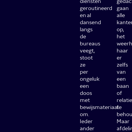
diensten
gedac
geroutineerd
gaan
en al
alle
dansend
kante
langs
op,
de
het
bureaus
weerh
veegt,
haar
stoot
er
ze
zelfs
per
van
ongeluk
een
een
baan
doos
of
met
relati
bewijsmateriaal
te
om.
behou
Ieder
Maar
ander
afdel