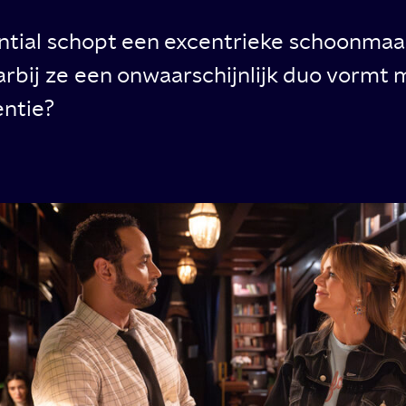
ntial schopt een excentrieke schoonmaak
arbij ze een onwaarschijnlijk duo vormt 
entie?
ord:
tial
an
lectual
eten
ial
ctual’,