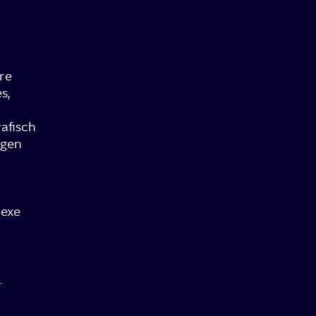
re
s,
afisch
gen
exe
.