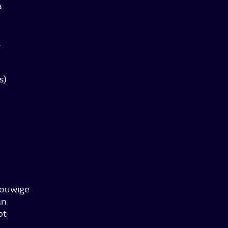
a
,
s)
ouwige
an
pt