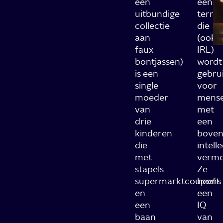
een
een
uitbundige
term
collectie
die
aan
(ook
faux
IRL)
bontjassen)
wordt
is een
gebru
single
voor
moeder
mens
van
met
drie
een
kinderen
boven
die
intell
met
vermo
stapels
Ze
supermarktcoupons
heeft
en
een
een
IQ
baan
van