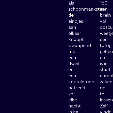
als
160,
schoonmaakster
een
de
brein
eindjes
vol
aan
obscu
elkaar
weetje
knoopt.
een
Gewapend
fotogr
met
geheu
een
en
dweil
is in
en
staat
een
compl
koptelefoon
zaken
betreedt
op
ze
te
elke
lossen
nacht
Zelf
in de
vindt