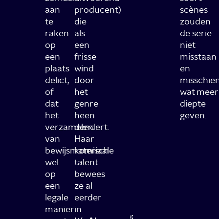
aan
producent)
scènes
te
die
zouden
raken
als
de serie
op
een
niet
een
frisse
misstaan
plaats
wind
en
delict,
door
misschie
of
het
wat meer
dat
genre
diepte
het
heen
geven.
verzamelen
dendert.
van
Haar
bewijsmateriaal
komische
wel
talent
op
bewees
een
ze al
legale
eerder
manier
in