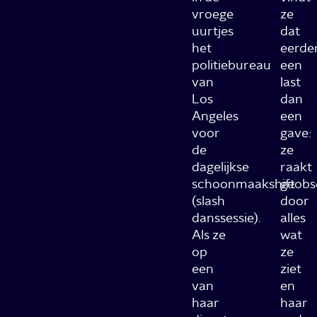
vroege
ze
uurtjes
dat
het
eerde
politiebureau
een
van
last
Los
dan
Angeles
een
voor
gave:
de
ze
dagelijkse
raakt
schoonmaakshift
geobs
(slash
door
danssessie).
alles
Als ze
wat
op
ze
een
ziet
van
en
haar
haar