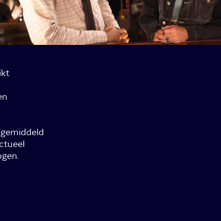
ikt
en
gemiddeld
ectueel
gen.