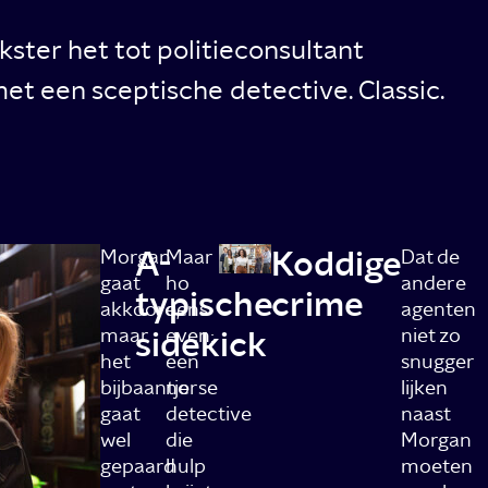
ster het tot politieconsultant
met een sceptische detective. Classic.
A-
Koddige
Morgan
Maar
Dat de
gaat
ho
andere
typische
crime
akkoord,
eens
agenten
maar
sidekick
even:
niet zo
het
een
snugger
bijbaantje
norse
lijken
gaat
detective
naast
wel
die
Morgan
gepaard
hulp
moeten