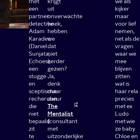
met
krijgt
we als
een
uit
kijker
partner:
onverwachte
maar
detective
hoek,
voor lief
Adam
hebben
nemen,
Karadec
we
net als de
(Daniel
dat
vragen
Sunjata,
niet
waar we
Echoes),
eerder
mee
een
gezien?
blijven
stugge
Ja,
zitten:
en
denk
wat is
sceptische
maar
haar rela
rechercheur
aan
precies
die
The
met ex
niet
Mentalist
Ludo
bepaald
(consultant
met wie
zit
met
ze baby
te
uitzonderlijke
Chloe en