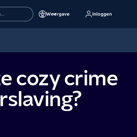
Weergave
Inloggen
ze cozy crime
rslaving?