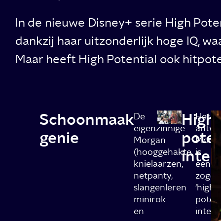
In de nieuwe Disney+ serie High Pote
dankzij haar uitzonderlijk hoge IQ, wa
Maar heeft High Potential ook hitpot
Schoonmaak
High
De
Het
eigenzinnige
antwo
genie
poten
Morgan
Morg
(hooggehakte
intel
is
knielaarzen,
een
netpanty,
zogeh
slangenleren
‘high
minirok
potent
en
intelle