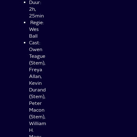
Duur:
2h,
25min
Regie:
Wes
Ball
Cast:
Owen
Teague
(Stem),
Freya
Allan,
Kevin
Durand
(Stem),
Peter
Macon
(Stem),
William
H.
Macy