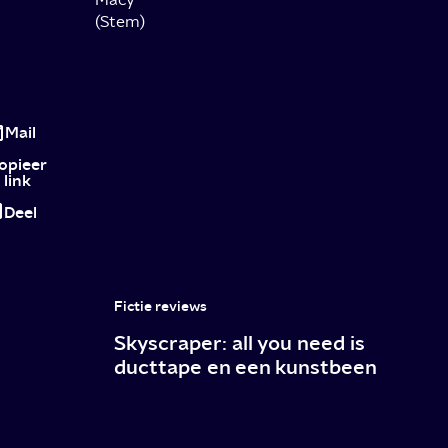
(Stem)
Review:
Kingdom
Mail
of
opieer
link
the
Deel
Planet
of
the
Fictie reviews
Apes:
Skyscraper: all you need is
visueel
ducttape en een kunstbeen
meesterwerk
of