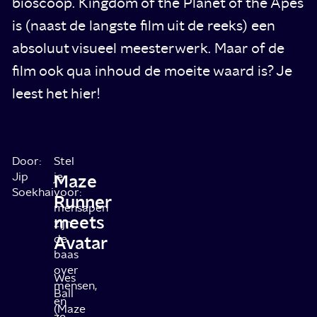
bioscoop. Kingdom of the Planet of the Apes
is (naast de langste film uit de reeks) een
absoluut visueel meesterwerk. Maar of de
film ook qua inhoud de moeite waard is? Je
leest het hier!
Door:
Stel
Jip
je
Maze
Soekhai
voor:
Runner
mensapen
meets
zijn
Avatar
de
baas
over
Wes
mensen,
Ball
en
(Maze
ze