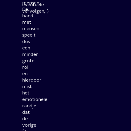
mensen.
eventuele
De
vervolgen;-)
band
met
mensen
speelt
dus
een
minder
grote
rol
en
hierdoor
mist
het
emotionele
randje
dat
de
vorige