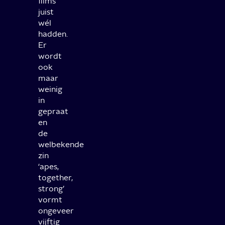
films
juist
wél
hadden.
Er
wordt
ook
maar
weinig
in
gepraat
en
de
welbekende
zin
‘apes,
together,
strong’
vormt
ongeveer
vijftig