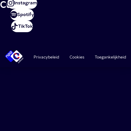
Cultuur
Instagram
Spotify
TikTok
Privacybeleid
Cookies
Toegankelijkheid