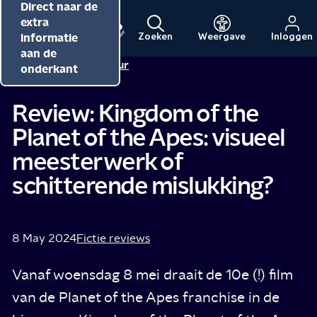
Direct naar de
Direct naar de
Direct naar de
inhoud
hoofdnavigatie
extra
informatie
Zoeken
Weergave
Inloggen
Menu
Naar
Naar
aan de
Redactie NPO Cultuur
de
de
onderkant
beginpagina
beginpagina
van
van
Review: Kingdom of the
NPO
NPO
Planet of the Apes: visueel
Cultuur
meesterwerk of
schitterende mislukking?
8 May 2024
Fictie reviews
Vanaf woensdag 8 mei draait de 10e (!) film
van de Planet of the Apes franchise in de