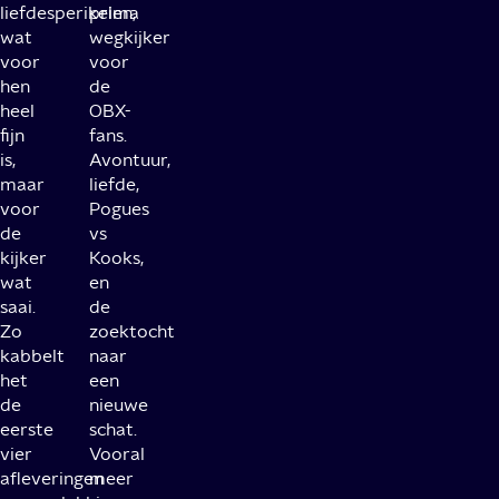
liefdesperikelen,
prima
wat
wegkijker
voor
voor
hen
de
heel
OBX-
fijn
fans.
is,
Avontuur,
maar
liefde,
voor
Pogues
de
vs
kijker
Kooks,
wat
en
saai.
de
Zo
zoektocht
kabbelt
naar
het
een
de
nieuwe
eerste
schat.
vier
Vooral
afleveringen
meer