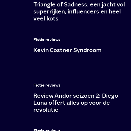
Triangle of Sadness: een jacht vol
Pogues
superrijken, influencers en heel
veel kots
zijn
back
en
Fictie reviews
op
Kevin Costner Syndroom
zoek
naar
stacks
Fictie reviews
(alweer)
Review Andor seizoen 2: Diego
Luna offert alles op voor de
revolutie
Fictie reviews