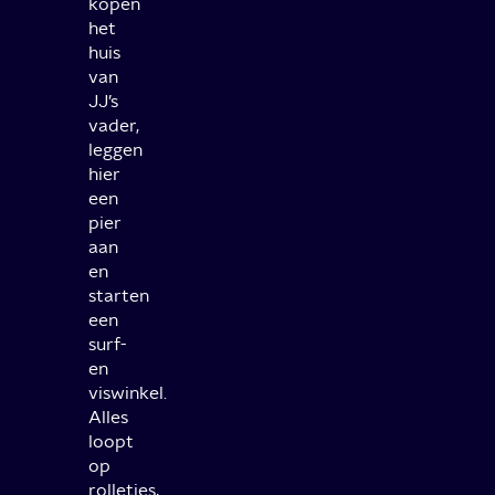
kopen
het
huis
van
JJ’s
vader,
leggen
hier
een
pier
aan
en
starten
een
surf-
en
viswinkel.
Alles
loopt
op
rolletjes,