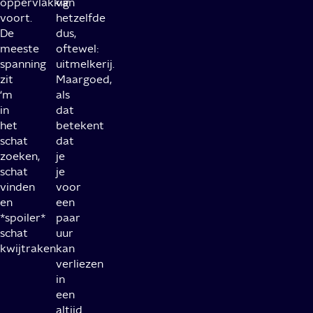
oppervlakkig
van
voort.
hetzelfde
De
dus,
meeste
oftewel:
spanning
uitmelkerij.
zit
Maargoed,
‘m
als
in
dat
het
betekent
schat
dat
zoeken,
je
schat
je
vinden
voor
en
een
*spoiler*
paar
schat
uur
kwijtraken.
kan
verliezen
in
een
altijd