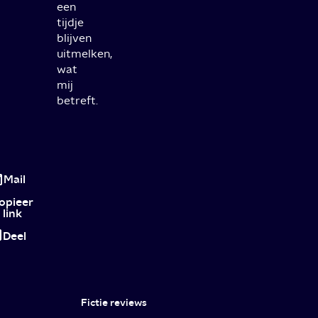
een
tijdje
blijven
uitmelken,
wat
mij
betreft.
Review
Outer
Mail
Banks
opieer
link
seizoen
Deel
4
deel
1:
Fictie reviews
De