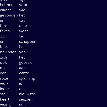
hebben
voor
elkaar
wie
gevonden
het
en
tot
fan-
daar
faves
weet
JJ
te
en
schoppen.
Kiara
Los
bevinden
van
zich
het
ook
gebrek
op
aan
een
echte
roze
spanning,
wolk.
is
Ieder
dit
stel
nieuwste
heeft
seizoen
weinig
een