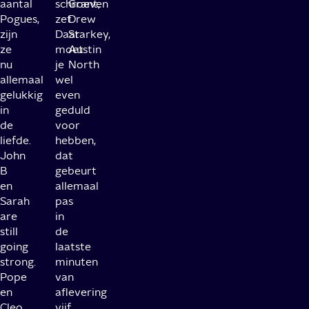
aantal
schroeven
Grant,
Pogues,
zet.
Drew
zijn
Daar
Starkey,
ze
moet
Austin
nu
je
North
allemaal
wel
gelukkig
even
in
geduld
de
voor
liefde.
hebben,
John
dat
B
gebeurt
en
allemaal
Sarah
pas
are
in
still
de
going
laatste
strong.
minuten
Pope
van
en
aflevering
Cleo
vijf,