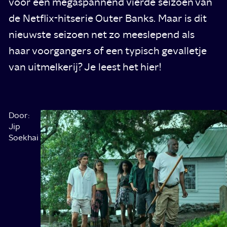
voor een megaspannend vierde seizoen van
de Netflix-hitserie Outer Banks. Maar is dit
nieuwste seizoen net zo meeslepend als
haar voorgangers of een typisch gevalletje
van uitmelkerij? Je leest het hier!
Back
Door:
Het
De
Jip
lijkt
hotte
in
Soekhai
nog
maar
the
maar
roekeloze
‘G’
zo
blondie
kort
vergokt
game
geleden
hun
dat
laatste
we
centen
voor
bij
het
een