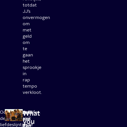
totdat
JJ’s
onvermogen
om
met
geld
om
te
gaan
het
sprookje
in
rap
tempo
verkloot.
What
Ook
Juist
Deel
Cijfer:
de
als
7
een
you
liefdeslijntjes
je
T
e
van