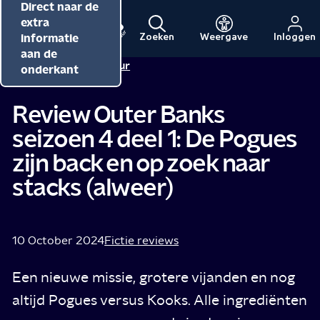
Direct naar de
Direct naar de
Direct naar de
inhoud
hoofdnavigatie
extra
informatie
Zoeken
Weergave
Inloggen
Menu
Naar
Naar
aan de
Redactie NPO Cultuur
de
de
onderkant
beginpagina
beginpagina
van
van
Review Outer Banks
NPO
NPO
seizoen 4 deel 1: De Pogues
Cultuur
zijn back en op zoek naar
stacks (alweer)
10 October 2024
Fictie reviews
Een nieuwe missie, grotere vijanden en nog
altijd Pogues versus Kooks. Alle ingrediënten