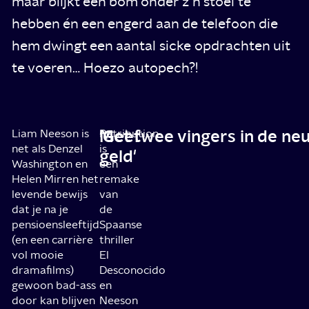
maar blijkt een bom onder z’n stoel te
hebben én een engerd aan de telefoon die
hem dwingt een aantal sicke opdrachten uit
te voeren… Hoezo autopech?!
'Geef
Met twee vingers in de ne
Liam Neeson is
Retribution
net als Denzel
is
geld'
Washington en
een
Helen Mirren het
remake
levende bewijs
van
dat je na je
de
pensioensleeftijd
Spaanse
(en een carrière
thriller
vol mooie
El
dramafilms)
Desconocido
gewoon bad-ass
en
door kan blijven
Neeson