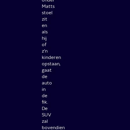
Matts
stoel
zit
en
als
hij
of
z’n
kinderen
opstaan,
gaat
de
auto
in
de
fik.
De
SUV
zal
bovendien