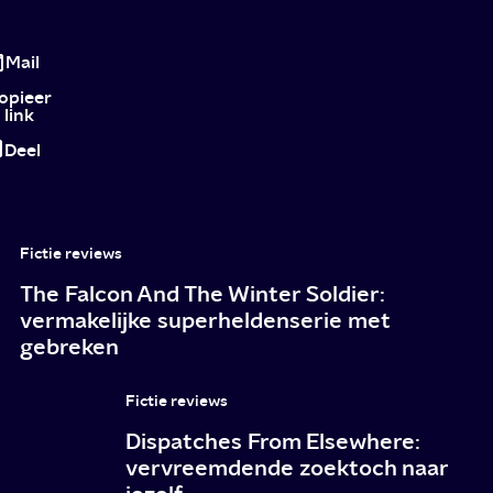
Review
Retribution:
Mail
angry
opieer
link
daddy
Deel
Liam
Neeson
en
Fictie reviews
z’n
The Falcon And The Winter Soldier:
kids
vermakelijke superheldenserie met
gebreken
zijn
wéér
Fictie reviews
in
Dispatches From Elsewhere:
gevaar
vervreemdende zoektoch naar