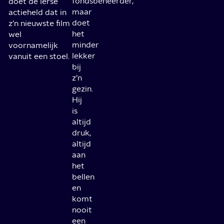
fondsbeheerder,
doet de Ierse
maar
actieheld dat in
doet
z’n nieuwste film
het
wel
minder
voornamelijk
lekker
vanuit een stoel.
bij
z’n
gezin.
Hij
is
altijd
druk,
altijd
aan
het
bellen
en
komt
nooit
een