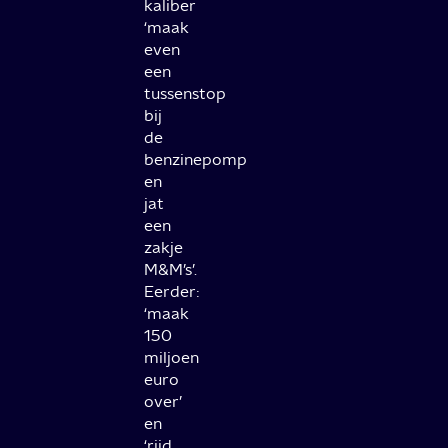
kaliber
‘maak
even
een
tussenstop
bij
de
benzinepomp
en
jat
een
zakje
M&M’s’.
Eerder:
‘maak
150
miljoen
euro
over’
en
‘rijd