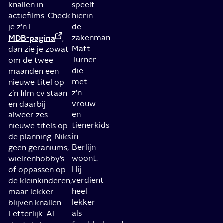
knallen in
speelt
actiefilms. Check
hierin
je z’n I
de
MDB-pagina
zakenman
,
Matt
dan zie je zowat
Turner
om de twee
die
maanden een
met
nieuwe titel op
z’n
z’n film cv staan
vrouw
en daarbij
en
alweer zes
tienerkids
nieuwe titels op
in
de planning. Niks
Berlijn
geen geraniums,
woont.
wielrenhobby’s
Hij
of oppassen op
verdient
de kleinkinderen,
heel
maar lekker
lekker
blijven knallen.
als
Letterlijk. Al