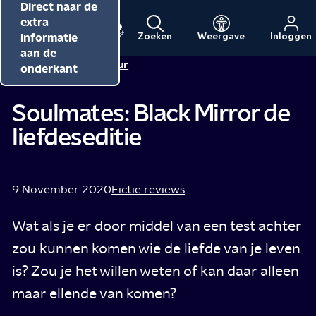
Direct naar de
Direct naar de
Direct naar de
inhoud
hoofdnavigatie
extra
informatie
Zoeken
Weergave
Inloggen
Menu
Naar
Naar
aan de
Redactie NPO Cultuur
de
de
onderkant
beginpagina
beginpagina
van
van
Soulmates: Black Mirror de
NPO
NPO
liefdeseditie
Cultuur
9 November 2020
Fictie reviews
Wat als je er door middel van een test achter
zou kunnen komen wie de liefde van je leven
is? Zou je het willen weten of kan daar alleen
maar ellende van komen?