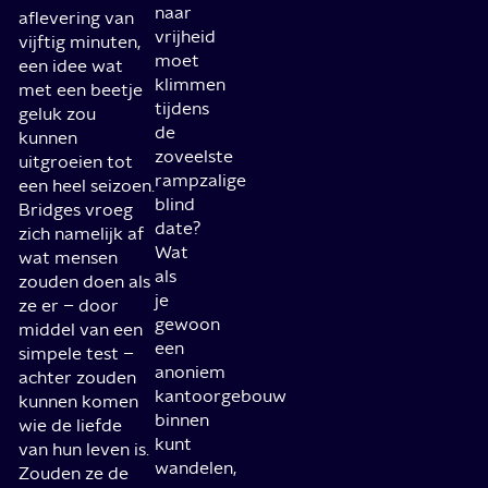
naar
aflevering van
vrijheid
vijftig minuten,
moet
een idee wat
klimmen
met een beetje
tijdens
geluk zou
de
kunnen
zoveelste
uitgroeien tot
rampzalige
een heel seizoen.
blind
Bridges vroeg
date?
zich namelijk af
Wat
wat mensen
als
zouden doen als
je
ze er – door
gewoon
middel van een
een
simpele test –
anoniem
achter zouden
kantoorgebouw
kunnen komen
binnen
wie de liefde
kunt
van hun leven is.
wandelen,
Zouden ze de