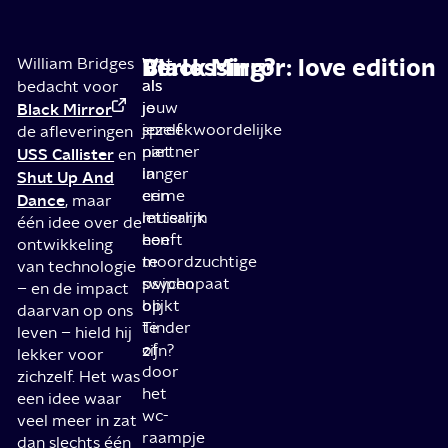
Verlossing?
Black Mirror: love edition
William Bridges
Wat
Wat
als
als
bedacht voor
je
jouw
Black Mirror
jezelf
spreekwoordelijke
de afleveringen
niet
partner
USS Callister
en
langer
in
Shut Up And
een
crime
Dance
, maar
muisarm
letterlijk
één idee over de
hoeft
een
ontwikkeling
te
moordzuchtige
van technologie
swipen
psychopaat
– en de impact
op
blijkt
daarvan op ons
Tinder
te
leven – hield hij
of
zijn?
lekker voor
door
zichzelf. Het was
het
een idee waar
wc-
veel meer in zat
raampje
dan slechts één