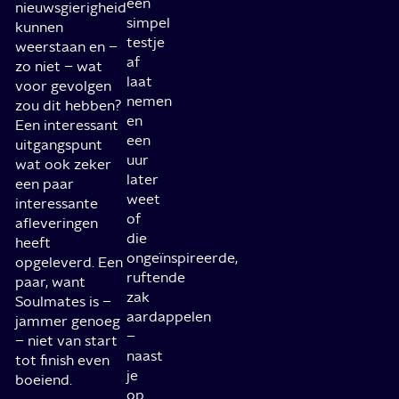
een
nieuwsgierigheid
simpel
kunnen
testje
weerstaan en –
af
zo niet – wat
laat
voor gevolgen
nemen
zou dit hebben?
en
Een interessant
een
uitgangspunt
uur
wat ook zeker
later
een paar
weet
interessante
of
afleveringen
die
heeft
ongeïnspireerde,
opgeleverd. Een
ruftende
paar, want
zak
Soulmates is –
aardappelen
jammer genoeg
–
– niet van start
naast
tot finish even
je
boeiend.
op