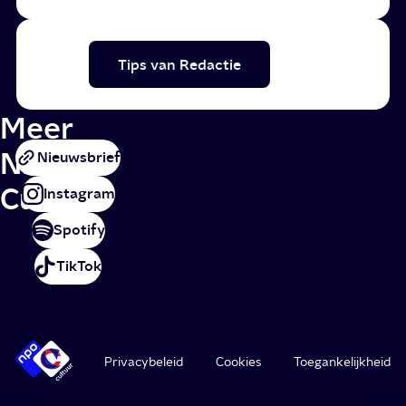
Tips van Redactie
Meer
NPO
Nieuwsbrief
Cultuur
Instagram
Spotify
TikTok
Privacybeleid
Cookies
Toegankelijkheid