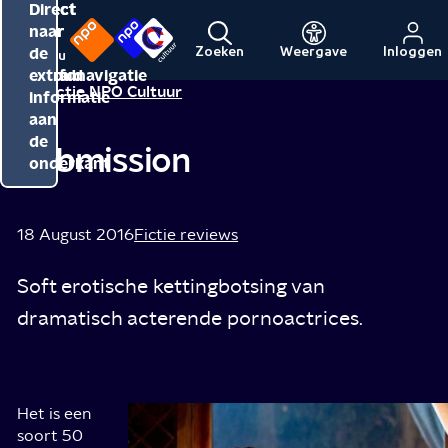
Direct
Direct
Direct
naar
naar
naar
de
de
de
Zoeken
Weergave
Inloggen
Menu
Naar
Naar
inhoud
hoofdnavigatie
extra
Redactie NPO Cultuur
de
de
informatie
beginpagina
beginpagina
aan
van
van
de
Submission
NPO
NPO
onderkant
Cultuur
18 August 2016
Fictie reviews
Soft erotische kettingbotsing van
dramatisch acterende pornoactrices.
Het is een
Opeens
soort 50
was
Geen
Vlees