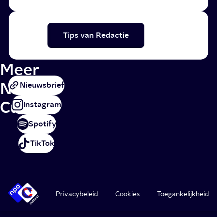
Tips van Redactie
Meer
NPO
Nieuwsbrief
Cultuur
Instagram
Spotify
TikTok
Privacybeleid
Cookies
Toegankelijkheid