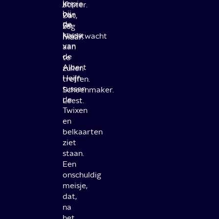
je
kopie
achter.
bij
van
Dat,
de
De
zeg
kassa
Nachtwacht
maar.
van
aan
de
te
Albert
zullen
Heijn
treffen.
tussen
Schoenmaker.
de
Leest.
Twixen
en
belkaarten
ziet
staan.
Een
onschuldig
meisje,
dat,
na
het