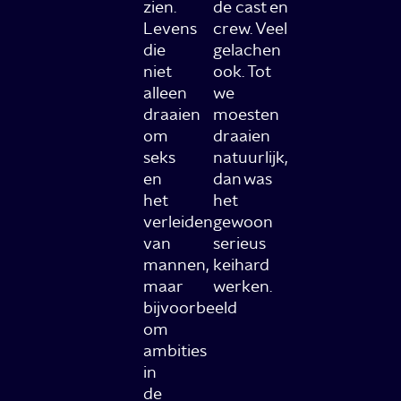
zien.
de cast en
Levens
crew. Veel
die
gelachen
niet
ook. Tot
alleen
we
draaien
moesten
om
draaien
seks
natuurlijk,
en
dan was
het
het
verleiden
gewoon
van
serieus
mannen,
keihard
maar
werken.
bijvoorbeeld
om
ambities
in
de