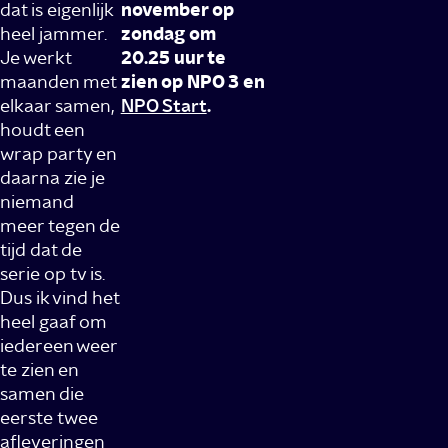
dat is eigenlijk
november op
heel jammer.
zondag om
Je werkt
20.25 uur te
maanden met
zien op NPO 3 en
elkaar samen,
NPO Start
.
houdt een
wrap party en
daarna zie je
niemand
meer tegen de
tijd dat de
serie op tv is.
Dus ik vind het
heel gaaf om
iedereen weer
te zien en
samen die
eerste twee
afleveringen