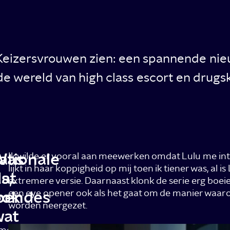
Keizersvrouwen zien: een spannende ni
e wereld van high class escort en drugsk
ationale
Was
Ik wilde er vooral aan meewerken omdat Lulu me int
lijkt in haar koppigheid op mij toen ik tiener was, al is
s,
at
extremere versie. Daarnaast klonk de serie erg boeie
bendes
ook
een eye opener ook als het gaat om de manier waar
worden neergezet.
wat
rme