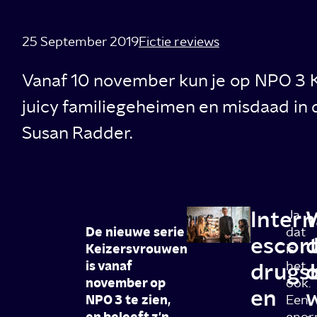
25 September 2019
Fictie reviews
Vanaf 10 november kun je op NPO 3 
juicy familiegeheimen en misdaad in d
Susan Radder.
Intern
Ja
De nieuwe serie
dat
escort
d
Keizersvrouwen
is
is vanaf
drugs
het
november op
ook.
en
NPO 3 te zien,
Een
eno