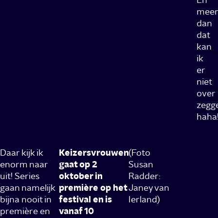
meer
dan
dat
kan
ik
er
niet
over
zegg
haha
Daar kijk ik
Keizersvrouwen
(Foto
enorm naar
gaat op 2
Susan
uit! Series
oktober in
Radder:
gaan namelijk
première op het
Janey van
bijna nooit in
festival en is
Ierland)
première en
vanaf 10