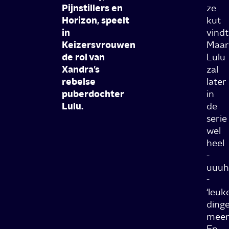
Pijnstillers en
ze
Horizon, speelt
kut
in
vindt
Keizersvrouwen
Maar
de rol van
Lulu
Xandra’s
zal
rebelse
later
puberdochter
in
Lulu.
de
serie
wel
heel
-
uuuh
-
‘leuke
ding
meem
En