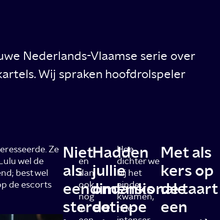
euwe Nederlands-Vlaamse serie over
artels. Wij spraken hoofdrolspeler
Niet
Hadden
Met als
eresseerde. Ze
…
Hoe
 Lulu wel de
en
dichter we
als
jullie
kers op
nd; best wel
dan
bij het
op de escorts
eendimensionale
ook
ondanks
einde
de taart
nog
kwamen,
stereotiepe
de
een
in
hoe
een
intenser