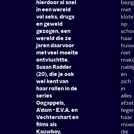
hierdoor al snel
bezig
in een wereld
met
vol seks, drugs
klote
en geweld
op
gezogen, een
schoo
wereld die ze
haar
jaren daarvoor
huis
met veel moeite
niet
ontvluchtte.
make
Susan Radder
nabli
(20), die je ook
en
wel kent van
zich
haar rollen in de
in
series
alles
Oogappels,
afzet
A'dam - E.V.A. en
tege
Vechtershart en
haar
films als
moed
Kauwboy,
die