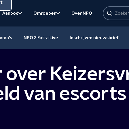
nt
Zoeken
Aanbod
Omroepen
Over NPO
Zoeken
Bekijk onderliggend
Bekijk onderliggend
amma's
NPO 2 Extra Live
Inschrijven nieuwsbrief
 over Keizersv
eld van escorts