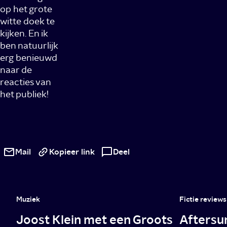
op het grote
witte doek te
kijken. En ik
ben natuurlijk
erg benieuwd
naar de
reacties van
het publiek!
Susan
Radder
Mail
Kopieer link
Deel
over
Keizersvrouwen:
Muziek
Fictie reviews
‘Zo
Joost Klein met een Groots
Aftersu