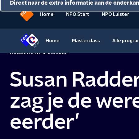
Direct naar de inhoud
Direct naar de hoofdnavigatie
Direct naar de extra informatie aan de onderka
Home
NPO Start
NPO Luister
Naar
de
beginpagina
Home
Masterclass
Alle progr
van
Naar
Redactie NPO Cultuur
NPO
de
beginpagina
Susan Radder
van
NPO
Cultuur
zag je de wer
eerder’