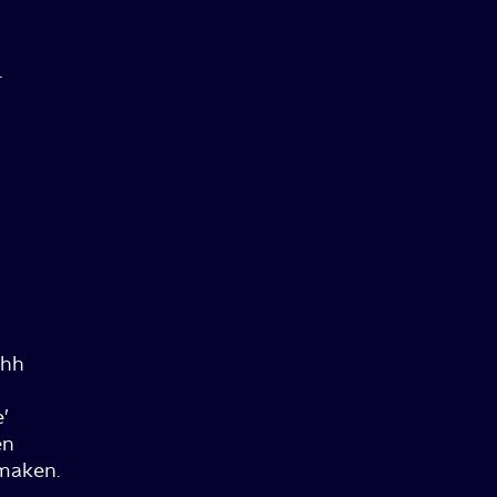
.
hh
’
en
aken.