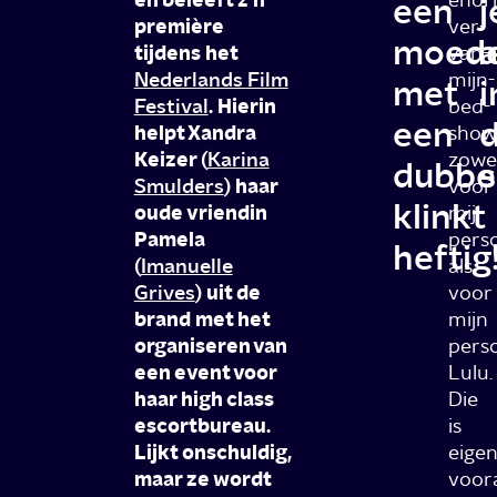
en beleeft z'n
een
j
première
ver-
moed
a
tijdens het
van-
Nederlands Film
mijn-
met
i
Festival
. Hierin
bed-
een
helpt Xandra
show
Keizer (
Karina
zowe
dubbel
s
Smulders
) haar
voor
klinkt
oude vriendin
mij
Pamela
perso
heftig
(
Imanuelle
als
Grives
) uit de
voor
brand met het
mijn
organiseren van
pers
een event voor
Lulu.
haar high class
Die
escortbureau.
is
Lijkt onschuldig,
eigenl
maar ze wordt
voor