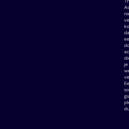
T
A
ni
ve
k
d
e
d
ac
di
je
w
ve
E
so
gu
pl
du