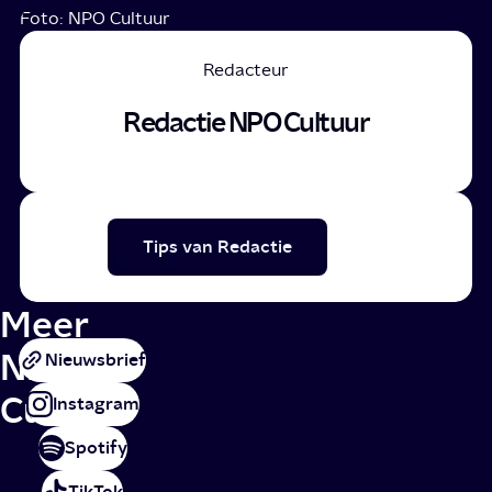
Foto: NPO Cultuur
Redacteur
Redactie NPO Cultuur
Tips van Redactie
Meer
NPO
Nieuwsbrief
Cultuur
Instagram
Spotify
TikTok