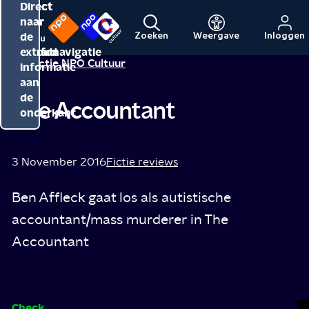
Direct
Direct
Direct
naar
naar
naar
de
de
de
Zoeken
Weergave
Inloggen
Menu
Naar
Naar
inhoud
hoofdnavigatie
extra
Redactie NPO Cultuur
de
de
informatie
beginpagina
beginpagina
aan
van
van
de
The Accountant
NPO
NPO
onderkant
Cultuur
3 November 2016
Fictie reviews
Ben Affleck gaat los als autistische
accountant/mass murderer in The
Accountant
Check
T
M
He
T