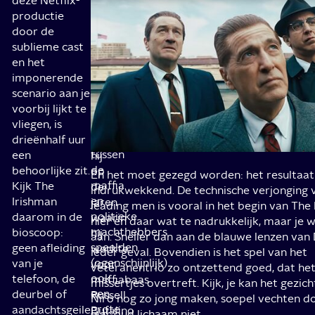
deze Netflix-
mobster
z’n
productie
Frank
geliefde
door de
Sheeran
oudste
sublieme cast
dochter
De
en het
(
Peggy.
imponerende
Niro
).
En
scenario aan je
Als
de
voorbij lijkt te
eenzame
nauwe
vliegen, is
pensionado
verstrengelingen
drieënhalf uur
reflecteert
tussen
een
hij
de
behoorlijke zit.
op
En het moet gezegd worden: het resultaat 
maffia
Kijk The
de
indrukwekkend. De technische verjonging 
en
Irishman
jaren
leading men is vooral in het begin van The
politieke
daarom in de
waarin
hier en daar wat te nadrukkelijk, maar je w
machthebbers
bioscoop:
hij
aan. Sneller dan aan de blauwe lenzen van D
speelden
geen afleiding
werkte
ieder geval. Bovendien is het spel van het
(ogenschijnlijk)
van je
voor
veteranentrio zo ontzettend goed, dat het
ook
telefoon, de
maffiabaas
missertjes overtreft. Kijk, je kan het gezic
een
deurbel of
Russell
Niro nog zo jong maken, soepel vechten d
grote
aandachtsgeile
Bufalino
jaar oud lichaam niet…