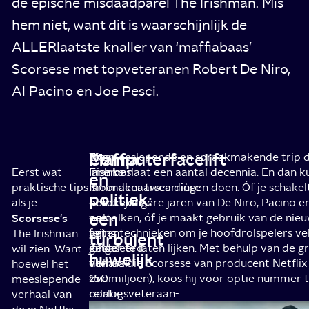
de epische misdaadparel The Irishman. Mis
hem niet, want dit is waarschijnlijk de
ALLERlaatste knaller van ‘maffiabaas’
Scorsese met topveteranen Robert De Niro,
Al Pacino en Joe Pesci.
Maffia
Computerfacelift
The
Maar
Die meeslepende en spraakmakende trip 
Eerst wat
Irishman
Franks
lane beslaat een aantal decennia. En dan ku
en
praktische tips
is
moordenaarscarrière
filmmaker twee dingen doen. Óf je schakelt
politiek:
als je
een
betekende
om de jongere jaren van De Niro, Pacino en
een
Scorsese's
op
ook
vertolken, óf je maakt gebruik van de nie
feiten
het
aging technieken om je hoofdrolspelers vel
The Irishman
turbulent
gebaseerd
einde
jonger te laten lijken. Met behulp van de g
wil zien. Want
huwelijk
verhaal
van
dollars die Scorsese van producent Netflix
hoewel het
over
z’n
150 miljoen), koos hij voor optie nummer 
meeslepende
oorlogsveteraan-
relatie
verhaal van
turned-
met