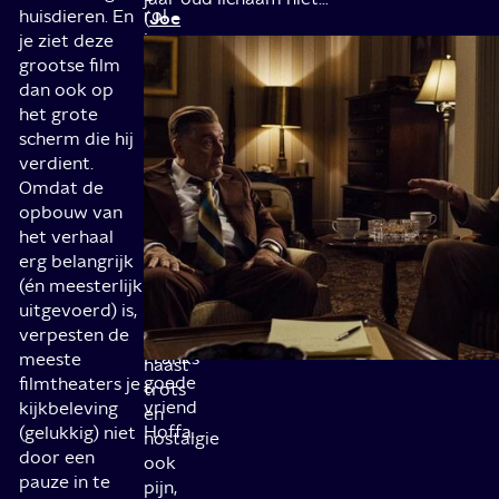
rol
huisdieren. En
Joe
(
in
je ziet deze
Pesci
)
de
grootse film
en
moord
dan ook op
de
op
het grote
corrupte
president
scherm die hij
vakbondsleider
Kennedy
verdient.
Jimmy
onder
Omdat de
Hoffa
andere
opbouw van
Al
(
en
het verhaal
Pacino
).
de
erg belangrijk
En
mysterieuze
(én meesterlijk
die
verdwijning
uitgevoerd) is,
terugblik
van
verpesten de
bevat
Franks
meeste
naast
goede
filmtheaters je
trots
vriend
kijkbeleving
en
Hoffa.
(gelukkig) niet
nostalgie
door een
ook
pauze in te
pijn,