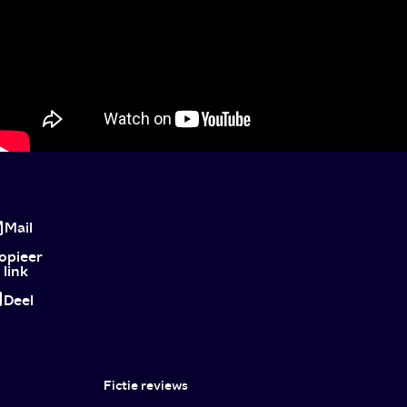
The
Irishman:
Mail
epische
opieer
link
trip
Deel
down
mafia
lane
Fictie reviews
met