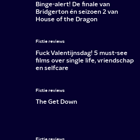
Binge-alert! De finale van
Scorsese,
Bridgerton én seizoen 2 van
House of the Dragon
De
Niro,
Pacino
Fictie reviews
en
Fuck Valentijnsdag! 5 must-see
films over single life, vriendschap
Pesci
en selfcare
Fictie reviews
The Get Down
Fictie reviews