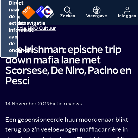
Direct
Direct
Direct
naar
naar
naar
de
de
de
Zoeken
Weergave
Inloggen
Menu
Naar
Naar
inhoud
hoofdnavigatie
extra
Redactie NPO Cultuur
de
de
informatie
beginpagina
beginpagina
aan
van
van
de
The Irishman: epische trip
NPO
NPO
onderkant
down mafia lane met
Cultuur
Scorsese, De Niro, Pacino en
Pesci
14 November 2019
Fictie reviews
Een gepensioneerde huurmoordenaar blikt
terug op z’n veelbewogen maffiacarrière in