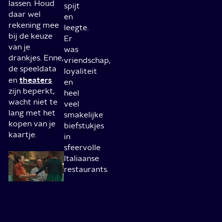
lassen. Houd
spijt
daar wel
en
rekening mee
leegte.
bij de keuze
Er
van je
was
drankjes. Enne,
vriendschap,
de speeldata
loyaliteit
theaters
en
en
zijn beperkt,
heel
wacht niet te
veel
lang met het
smakelijke
kopen van je
biefstukjes
kaartje.
in
sfeervolle
Italiaanse
restaurants.