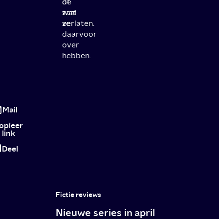
of
de
wat
zaal
ze
verlaten.
daarvoor
over
hebben.
Review
The
Mail
Royal
opieer
link
Hotel:
Deel
na
deze
intense
Fictie reviews
thriller
Nieuwe series in april