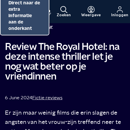
Direct naar de
Direct naar de
Direct naar de
inhoud
hoofdnavigatie
extra
informatie
Zoeken
Weergave
Inloggen
Menu
Naar
Naar
aan de
Redactie NPO Cultuur
de
de
onderkant
beginpagina
beginpagina
van
van
Review The Royal Hotel: na
NPO
NPO
deze intense thriller let je
Cultuur
nog wat beter op je
vriendinnen
6 June 2024
Fictie reviews
Er zijn maar weinig films die erin slagen de
angsten van het vrouw-zijn treffend neer te