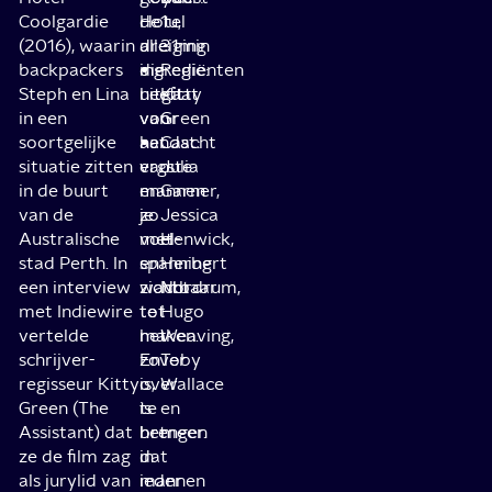
Coolgardie
de
Hotel
1u,
(2016), waarin
dreiging
alle
31min
backpackers
die
ingrediënten
Regie:
Steph en Lina
uitgaat
heeft
Kitty
in een
van
voor
Green
soortgelijke
aandacht
het
Cast:
situatie zitten
van
ergste
Julia
in de buurt
mannen
en
Garner,
van de
zo
je
Jessica
Australische
voel-
met
Henwick,
stad Perth. In
en
spanning
Herbert
een interview
zichtbaar
wacht
Nordrum,
met Indiewire
te
tot
Hugo
vertelde
maken.
het
Weaving,
schrijver-
En
zover
Toby
regisseur Kitty
over
is,
Wallace
Green (The
te
is
en
Assistant) dat
brengen
het
meer.
ze de film zag
dat
in
als jurylid van
mannen
ieder