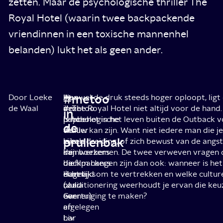
zetten. Maar de psychologische thriller The
Royal Hotel (waarin twee backpackende
vriendinnen in een toxische mannenhel
belanden) lukt het als geen ander.
#metoo
Door Loeke
In
Aan
Hoewel de druk steeds hoger oploopt, ligt 
de Waal
deze
#metoo
in The Royal Hotel niet altijd voor de hand
in
psychologische
hebben
is hoe het in het leven buiten de Outback 
de
thriller
de
vrouw kan zijn. Want niet iedere man die 
prullenbak
zijn
lokale
is een dreiging, of zich bewust van de angst d
de
mijnwerkers
kan boezemen. De twee verweven vragen 
backpackers
die
de film hangen zijn dan ook: wanneer is he
Hanna
dagelijks
écht tijd om te vertrekken en welke cultur
(Julia
naar
conditionering weerhoudt je ervan die ke
Garner)
een
overtuiging te maken?
en
afgelegen
Liv
bar