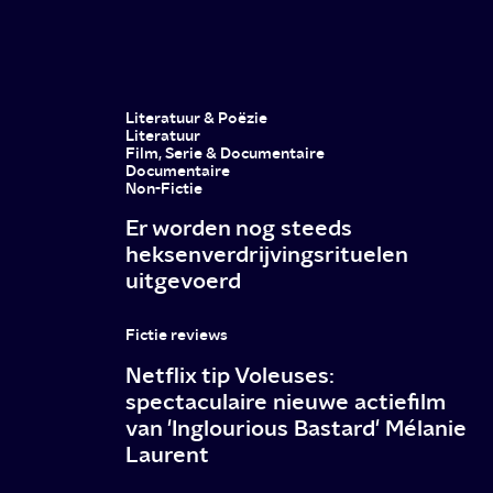
let
je
nog
wat
Literatuur & Poëzie
Literatuur
beter
Film, Serie & Documentaire
Documentaire
op
Non-Fictie
je
Er worden nog steeds
heksenverdrijvingsrituelen
vriendinnen
uitgevoerd
Fictie reviews
Netflix tip Voleuses:
spectaculaire nieuwe actiefilm
van 'Inglourious Bastard' Mélanie
Laurent