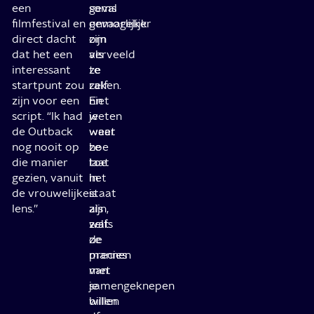
een
soms
geval
filmfestival en
gevaarlijker
onmogelijk
direct dacht
zijn
om
dat het een
als
verveeld
interessant
ze
te
startpunt zou
zelf
raken.
zijn voor een
niet
En
script. “Ik had
weten
je
de Outback
waar
weet
nog nooit op
ze
hoe
die manier
toe
laat
gezien, vanuit
in
het
de vrouwelijke
staat
is
lens.”
zijn,
als
wat
zelfs
ze
de
precies
mannen
van
met
je
samengeknepen
willen
billen