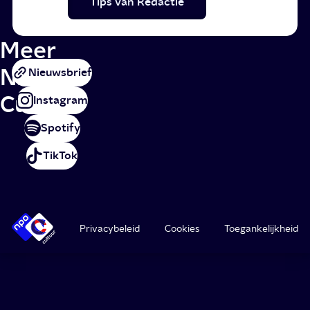
Tips van Redactie
Meer
NPO
Nieuwsbrief
Cultuur
Instagram
Spotify
TikTok
Privacybeleid
Cookies
Toegankelijkheid