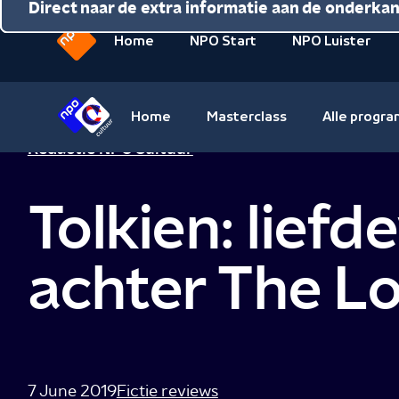
Direct naar de inhoud
Direct naar de hoofdnavigatie
Direct naar de extra informatie aan de onderka
Home
NPO Start
NPO Luister
Naar
de
beginpagina
Home
Masterclass
Alle progr
van
Naar
Redactie NPO Cultuur
NPO
de
beginpagina
Tolkien: liefd
van
NPO
Cultuur
achter The Lo
7 June 2019
Fictie reviews