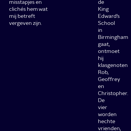
misstapjes en
de
clichés hem wat
King
mij betreft
Edward's
vergeven zijn.
School
in
Birmingham
gaat,
ontmoet
hij
klasgenoten
Rob,
Geoffrey
en
Christopher.
De
vier
worden
hechte
vrienden,