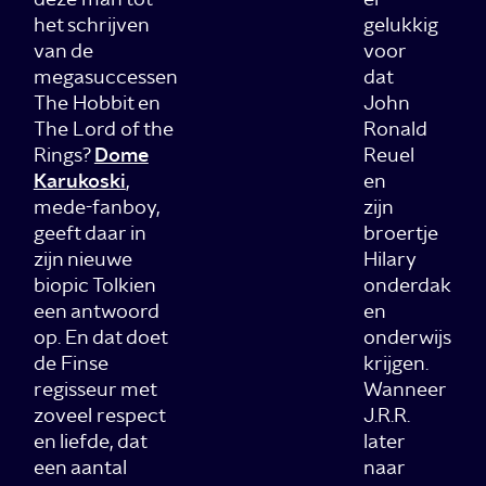
het schrijven
gelukkig
van de
voor
megasuccessen
dat
The Hobbit en
John
The Lord of the
Ronald
Rings?
Dome
Reuel
Karukoski
,
en
mede-fanboy,
zijn
geeft daar in
broertje
zijn nieuwe
Hilary
biopic Tolkien
onderdak
een antwoord
en
op. En dat doet
onderwijs
de Finse
krijgen.
regisseur met
Wanneer
zoveel respect
J.R.R.
en liefde, dat
later
een aantal
naar