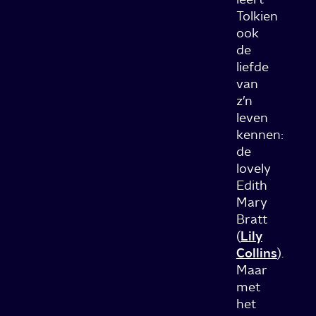
Tolkien
ook
de
liefde
van
z’n
leven
kennen:
de
lovely
Edith
Mary
Bratt
(
Lily
Collins
).
Maar
met
het