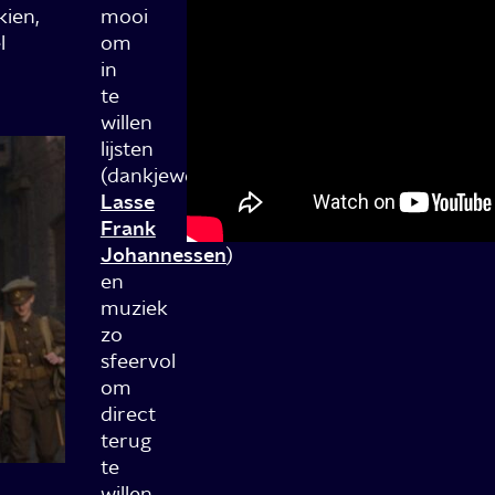
kien,
mooi
l
om
in
te
willen
lijsten
(dankjewel
Lasse
Frank
Johannessen
)
en
muziek
zo
sfeervol
om
direct
terug
te
willen