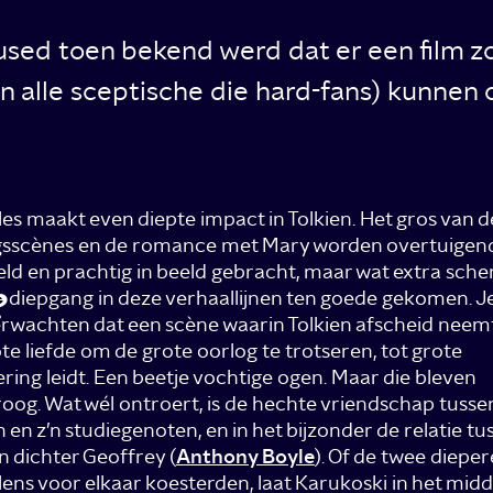
used toen bekend werd dat er een film 
 (én alle sceptische die hard-fans) kunne
lles maakt even diepte impact in Tolkien. Het gros van d
gsscènes en de romance met Mary worden overtuigen
ld en prachtig in beeld gebracht, maar wat extra sche
?
 diepgang in deze verhaallijnen ten goede gekomen. J
rwachten dat een scène waarin Tolkien afscheid neem
ote liefde om de grote oorlog te trotseren, tot grote
ring leidt. Een beetje vochtige ogen. Maar die bleven
oog. Wat wél ontroert, is de hechte vriendschap tusse
n en z’n studiegenoten, en in het bijzonder de relatie tu
 dichter Geoffrey (
Anthony Boyle
). Of de twee dieper
ens voor elkaar koesterden, laat Karukoski in het midd