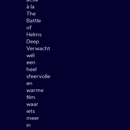
à la
The
Battle
of
Helms
Deep.
Verwacht
wél
een
heel
sfeervolle
en
warme
film
waar
iets
meer
in