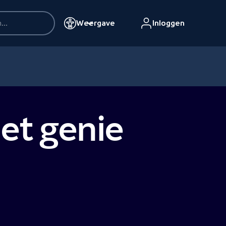
Weergave
Inloggen
het genie