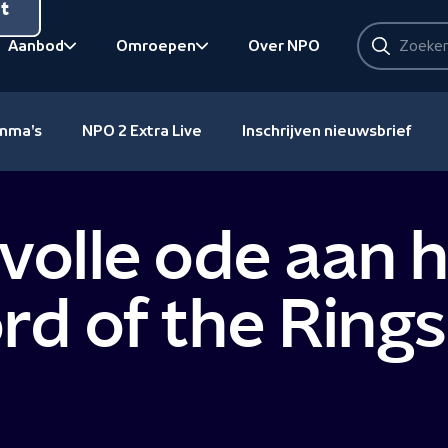
nt
Zoeken
Aanbod
Omroepen
Over NPO
Zoeken
Bekijk onderliggend
Bekijk onderliggend
amma's
NPO 2 Extra Live
Inschrijven nieuwsbrief
evolle ode aan 
rd of the Rings