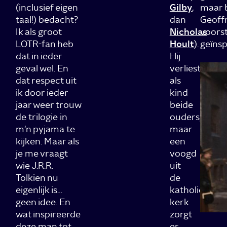
(inclusief eigen
Gilby
,
maar b
taal!) bedacht?
dan
Geoffr
Ik als groot
Nicholas
voorst
LOTR-fan heb
Hoult
).
geïnsp
dat in ieder
Hij
geval wel. En
verliest
dat respect uit
als
ik door ieder
kind
jaar weer trouw
beide
de trilogie in
ouders,
m'n pyjama te
maar
kijken. Maar als
een
je me vraagt
voogd
wie J.R.R.
uit
Tolkien nu
de
eigenlijk is…
katholieke
geen idee. En
kerk
wat inspireerde
zorgt
deze man tot
er