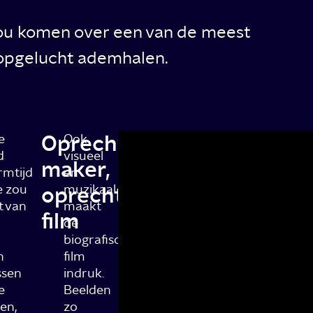
zou komen over een van de meest
n opgelucht ademhalen.
Oprechte
e
Ook
d
visueel
maker,
rmtijd
en
e zou
oprechte
muzikaal
t van
maakt
film
de
biografische
n
film
ssen
indruk.
e
Beelden
en,
zo