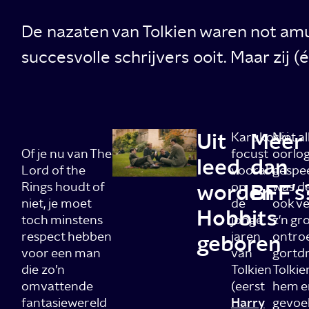
De nazaten van Tolkien waren not am
succesvolle schrijvers ooit. Maar zij
Uit
Meer
Karukoski
Niet a
Of je nu van The
focust
oorlo
leed
dan
Lord of the
vooral
gespee
Rings houdt of
worden
op
BFF’s
was de
niet, je moet
de
ook ve
Hobbits
toch minstens
jonge
z'n gr
respect hebben
jaren
ontroe
geboren
voor een man
van
gortdr
die zo’n
Tolkien
Tolkie
omvattende
(eerst
hem en
fantasiewereld
Harry
gevoel