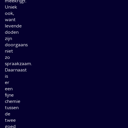
meekrijgt.
Uniek
ook,
want
levende
doden
zijn
doorgaans
niet
zo
spraakzaam.
Daarnaast
is
er
een
fijne
chemie
tussen
de
twee
goed