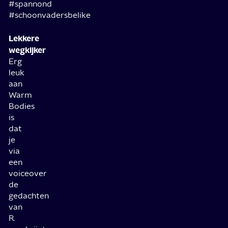
#spannond
#schoonvadersbelike
Lekkere
wegkijker
Erg
leuk
aan
Warm
Bodies
is
dat
je
via
een
voiceover
de
gedachten
van
R.