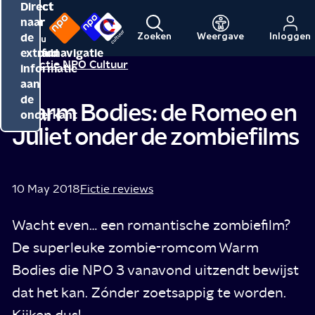
Direct
Direct
Direct
naar
naar
naar
de
de
de
Zoeken
Weergave
Inloggen
Menu
Naar
Naar
inhoud
hoofdnavigatie
extra
Redactie NPO Cultuur
de
de
informatie
beginpagina
beginpagina
aan
van
van
de
Warm Bodies: de Romeo en
NPO
NPO
onderkant
Juliet onder de zombiefilms
Cultuur
10 May 2018
Fictie reviews
Wacht even… een romantische zombiefilm?
De superleuke zombie-romcom Warm
Bodies die NPO 3 vanavond uitzendt bewijst
dat het kan. Zónder zoetsappig te worden.
Kijken dus!