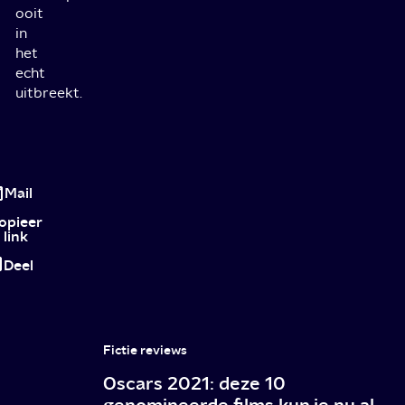
ooit
in
het
echt
uitbreekt.
Warm
Bodies:
Mail
de
opieer
link
Romeo
Deel
en
Juliet
onder
Fictie reviews
de
Oscars 2021: deze 10
zombiefilms
genomineerde films kun je nu al