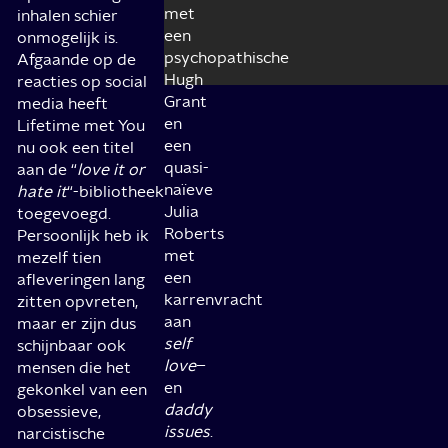
met
inhalen schier
een
onmogelijk is.
psychopathische
Afgaande op de
Hugh
reacties op social
Grant
media heeft
en
Lifetime met You
een
nu ook een titel
quasi-
aan de “
love it or
naïeve
hate it
“-bibliotheek
Julia
toegevoegd.
Roberts
Persoonlijk heb ik
met
mezelf tien
een
afleveringen lang
karrenvracht
zitten opvreten,
aan
maar er zijn dus
self
schijnbaar ook
love
–
mensen die het
en
gekonkel van een
daddy
obsessieve,
issues
.
narcistische