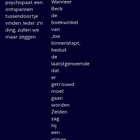
Wanneer
psychopaat een
Beck
ontspannen
de
tussendoortje
boekwinkel
vinden. Ieder z’n
van
ding, zullen we
Joe
maar zeggen.
binnenstapt,
besluit
de
laatstgenoemde
dat
er
getrouwd
moet
gaan
worden.
Zelden
zag
hij
een
vrouw