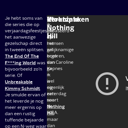
Verknipte
Klootzakken
Je hebt soms van
You
Als
die series die op
–
ik
Nothing
verjaardagsfeestjes
gebaseerd
me
Hill
het aanwezige
op
aan
gezelschap direct
het
mensen
in tweeën splitsen.
gelijknamige
wil
The End Of The
boek
ergeren,
van Caroline
dan
F***ing World
was
Kepnes
ga
bijvoorbeeld zo’n
–
ik
serie. Of
is
wel
Unbreakable
eigenlijk
op
Kimmy Schmidt
.
een
zaterdag
Je smulde ervan of
soort
naar
het leverde je nog
Nothing
de
meer ergernis op
IKEA.
Hill
,
dan een rustig
maar
tuffende bejaarde
dan
op een N-weg waar