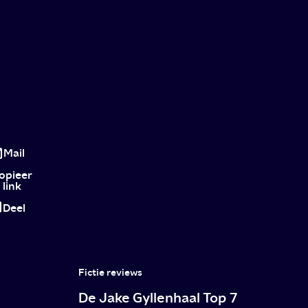
You:
een
Mail
kettingbotsing
opieer
link
van
Deel
onsympathieke
mensen
Fictie reviews
De Jake Gyllenhaal Top 7