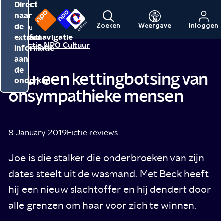
Direct
Direct
Direct
naar
naar
naar
de
de
de
Zoeken
Weergave
Inloggen
Menu
Naar
Naar
inhoud
hoofdnavigatie
extra
Redactie NPO Cultuur
de
de
informatie
beginpagina
beginpagina
aan
van
van
de
You: een kettingbotsing van
NPO
NPO
onderkant
onsympathieke mensen
Cultuur
8 January 2019
Fictie reviews
Joe is die stalker die onderbroeken van zijn
dates steelt uit de wasmand. Met Beck heeft
hij een nieuw slachtoffer en hij dendert door
alle grenzen om haar voor zich te winnen.