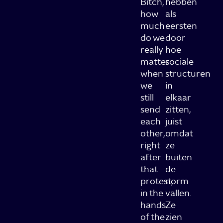
Bitch,
hebben
how
als
much
eersten
do we
door
really
hoe
matter
sociale
when
structuren
we
in
still
elkaar
send
zitten,
each
juist
other,
omdat
right
ze
after
buiten
that
de
protest,
norm
in the
vallen.
hands
Ze
of the
zien