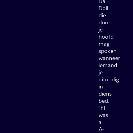
Da
Doll
die
door
je
hoofd
mag
spoken
wanneer
iemand
je
uitnodigt
in
diens
bed:
‘If I
was
a
A-