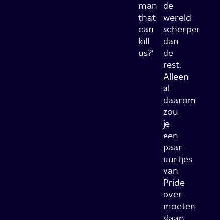
man
de
that
wereld
can
scherper
kill
dan
us?’
de
rest.
Alleen
al
daarom
zou
je
een
paar
uurtjes
van
Pride
over
moeten
slaan