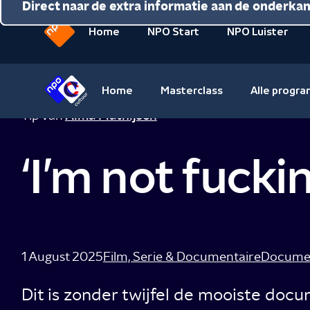
Direct naar de inhoud
Direct naar de hoofdnavigatie
Direct naar de extra informatie aan de onderka
Home
NPO Start
NPO Luister
Naar
de
beginpagina
Home
Masterclass
Alle progr
van
Naar
Tip van
Alma Mathijsen
NPO
de
beginpagina
‘I’m not fuckin
van
NPO
Cultuur
1 August 2025
Film, Serie & Documentaire
Documen
Dit is zonder twijfel de mooiste docu