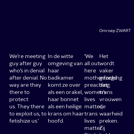
Omroep ZWART
We’re meeting
In de witte
‘We
Het
guy after guy
omgeving van
all out
wordt
who’s in denial
haar
here
vaker
after denial. No
badkamer
motherfucking
gezegd
way are they
komt ze over
preaching:
dat
there to
als een orakel,
women’s
trans
protect
haar bonnet
lives
vrouwen
us. They there
als een heilige
matter,
de
to exploit us, to
krans om haar
trans
waarheid
fetishize us.’
hoofd.
lives
preken.
matter.
Zij