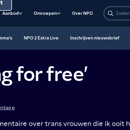
nt
Zoeken
Aanbod
Omroepen
Over NPO
Zoeken
Bekijk onderliggend
Bekijk onderliggend
amma's
NPO 2 Extra Live
Inschrijven nieuwsbrief
g for free’
taire
mentaire over trans vrouwen die ik ooit 