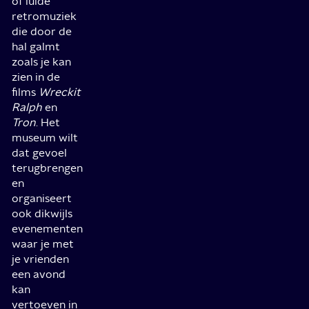
of luide
retromuziek
die door de
hal galmt
zoals je kan
zien in de
films
Wreck
it
Ralph
en
Tron
. Het
museum wilt
dat gevoel
terugbrengen
en
organiseert
ook dikwijls
evenementen
waar je met
je vrienden
een avond
kan
vertoeven in