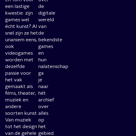
een lastige
de
kwestie: zijn
digitale
games wel
wereld
écht kunst? Al
van
snel zijn ze het
de
unaniem eens,
bekendste
ook
games
videogames
en
worden met
hun
dezelfde
nalatenschap
passie voor
ga
het vak
je
gemaakt als
naar
films, theater,
hét
muziek en
archief
andere
over
soorten kunst.
alles
Van muziek
op
tot het design
het
van de gehele
gebied