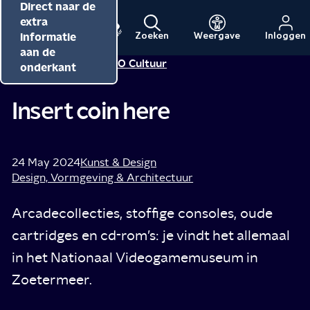
Direct naar de
Direct naar de
Direct naar de
inhoud
hoofdnavigatie
extra
informatie
Zoeken
Weergave
Inloggen
Menu
Naar
Naar
aan de
Redactie NPO Cultuur
Tip van
de
de
onderkant
beginpagina
beginpagina
van
van
Insert coin here
NPO
NPO
Cultuur
24 May 2024
Kunst & Design
Design, Vormgeving & Architectuur
Arcadecollecties, stoffige consoles, oude
cartridges en cd-rom’s: je vindt het allemaal
in het Nationaal Videogamemuseum in
Zoetermeer.