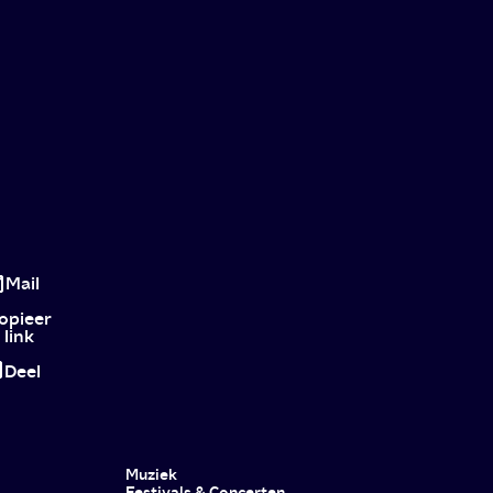
Insert
coin
Mail
here
opieer
link
Deel
Muziek
Festivals & Concerten