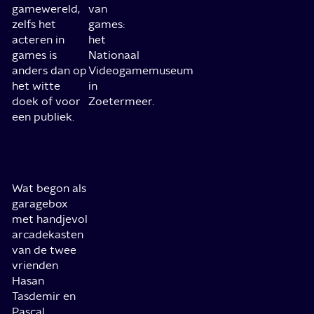
gamewereld,
van
zelfs het
games:
acteren in
het
games is
Nationaal
anders dan op
Videogamemuseum
het witte
in
doek of voor
Zoetermeer.
een publiek.
Wat begon als
garagebox
met handjevol
arcadekasten
van de twee
vrienden
Hasan
Tasdemir en
Pascal