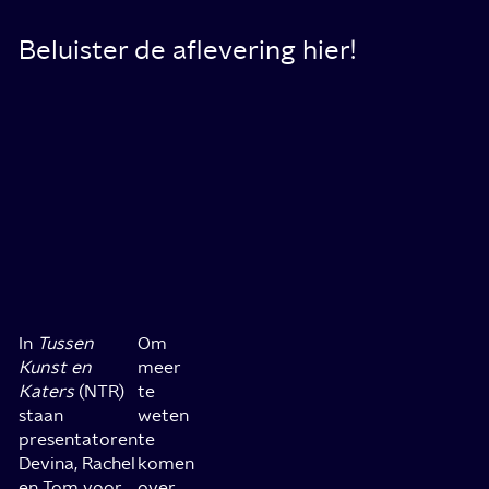
Beluister de aflevering hier!
In
Tussen
Om
Kunst en
meer
Katers
(NTR)
te
staan
weten
presentatoren
te
Devina, Rachel
komen
en Tom voor
over