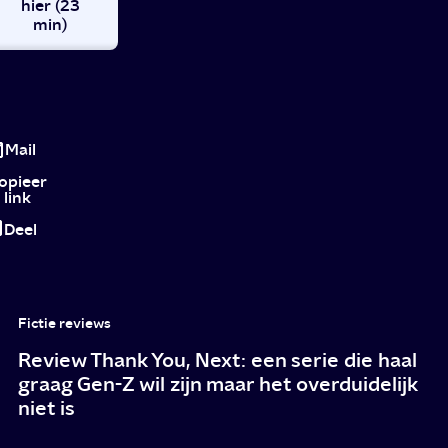
hier (23
min)
Een
eigen
Mail
boek
opieer
link
Deel
Fictie reviews
Review Thank You, Next: een serie die haal
graag Gen-Z wil zijn maar het overduidelijk
niet is