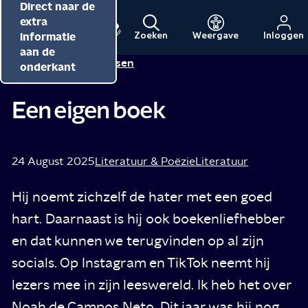
Direct naar de
Direct naar de
Direct naar de
inhoud
hoofdnavigatie
extra
informatie
Zoeken
Weergave
Inloggen
Menu
Naar
Naar
aan de
Alma Mathijsen
Tip van
de
de
onderkant
beginpagina
beginpagina
van
van
Een eigen boek
NPO
NPO
Cultuur
24 August 2025
Literatuur & Poëzie
Literatuur
Hij noemt zichzelf de hater met een goed
hart. Daarnaast is hij ook boekenliefhebber
en dat kunnen we terugvinden op al zijn
socials. Op Instagram en TikTok neemt hij
lezers mee in zijn leeswereld. Ik heb het over
Noah de Campos Neto. Dit jaar was hij nog