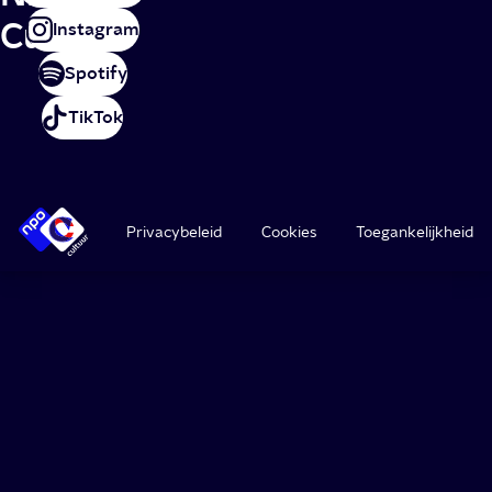
Cultuur
Instagram
Spotify
TikTok
Privacybeleid
Cookies
Toegankelijkheid