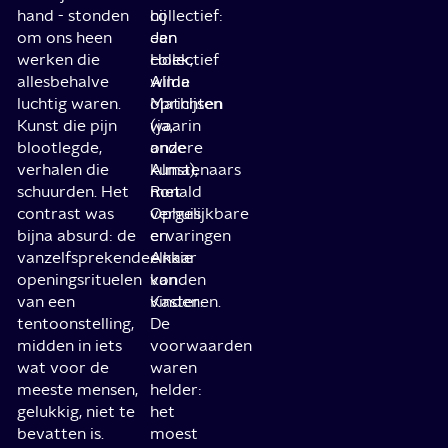
hand - stonden
collectief:
hij
om ons heen
Jan
een
werken die
Hoek,
collectief
allesbehalve
Alma
wilde
luchtig waren.
Mathijsen
oprichten
Kunst die pijn
(ja,
waarin
blootlegde,
onze
andere
verhalen die
Alma),
kunstenaars
schuurden. Het
Ronald
met
contrast was
Ophuis
vergelijkbare
bijna absurd: de
en
ervaringen
vanzelfsprekende
Ankie
elkaar
openingsrituelen
van
konden
van een
Kasteren.
vinden.
tentoonstelling,
De
midden in iets
voorwaarden
wat voor de
waren
meeste mensen,
helder:
gelukkig, niet te
het
bevatten is.
moest