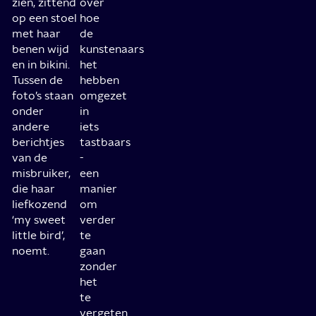
zien, zittend
over
op een stoel
hoe
met haar
de
benen wijd
kunstenaars
en in bikini.
het
Tussen de
hebben
foto’s staan
omgezet
onder
in
andere
iets
berichtjes
tastbaars
van de
-
misbruiker,
een
die haar
manier
liefkozend
om
‘my sweet
verder
little bird’,
te
noemt.
gaan
zonder
het
te
vergeten.