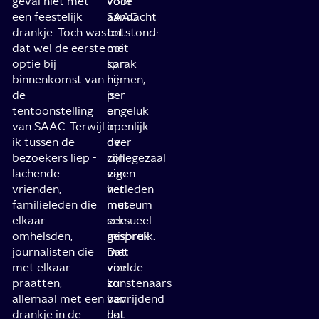
geval niet met
volle
voor
een feestelijk
aandacht
SAAC
drankje. Toch was
tot
ontstond:
dat wel de eerste
me
ooit
optie bij
kan
sprak
binnenkomst van
nemen,
hij
de
is
per
tentoonstelling
er
ongeluk
van SAAC. Terwijl
in
openlijk
ik tussen de
de
over
bezoekers liep -
collegezaal
zijn
lachende
van
eigen
vrienden,
het
verleden
familieleden die
museum
met
elkaar
een
seksueel
omhelsden,
gesprek
misbruik.
journalisten die
met
Dat
met elkaar
vier
voelde
praatten,
kunstenaars
zo
allemaal met een
van
bevrijdend
drankje in de
het
dat