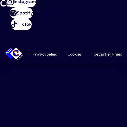
Cultuur
Instagram
Spotify
TikTok
Privacybeleid
Cookies
Toegankelijkheid