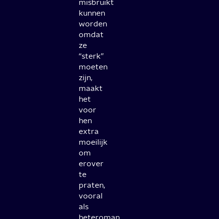
misbruikt
kunnen
worden
omdat
ze
“sterk”
moeten
zijn,
maakt
het
voor
hen
extra
moeilijk
om
erover
te
praten,
vooral
als
heteroman.