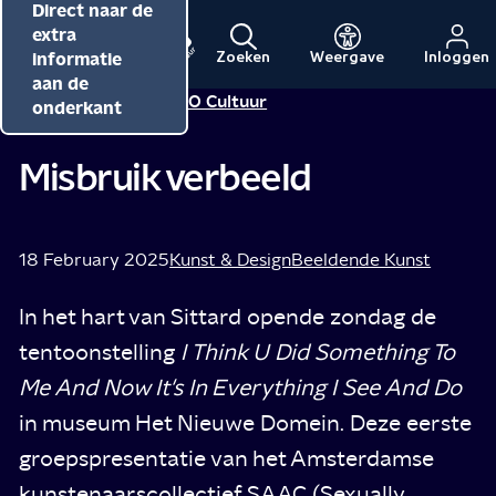
Direct naar de
Direct naar de
Direct naar de
inhoud
hoofdnavigatie
extra
informatie
Zoeken
Weergave
Inloggen
Menu
Naar
Naar
aan de
Redactie NPO Cultuur
Tip van
de
de
onderkant
beginpagina
beginpagina
van
van
Misbruik verbeeld
NPO
NPO
Cultuur
18 February 2025
Kunst & Design
Beeldende Kunst
In het hart van Sittard opende zondag de
tentoonstelling
I Think U Did Something To
Me And Now It's In Everything I See And Do
in museum Het Nieuwe Domein. Deze eerste
groepspresentatie van het Amsterdamse
kunstenaarscollectief SAAC (Sexually