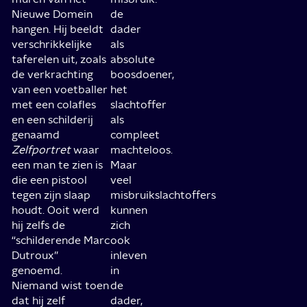
Nieuwe Domein
de
hangen. Hij beeldt
dader
verschrikkelijke
als
taferelen uit, zoals
absolute
de verkrachting
boosdoener,
van een voetballer
het
met een colafles
slachtoffer
en een schilderij
als
genaamd
compleet
Zelfportret
waar
machteloos.
een man te zien is
Maar
die een pistool
veel
tegen zijn slaap
misbruikslachtoffers
houdt. Ooit werd
kunnen
hij zelfs de
zich
“schilderende Marc
ook
Dutroux”
inleven
genoemd.
in
Niemand wist toen
de
dat hij zelf
dader,