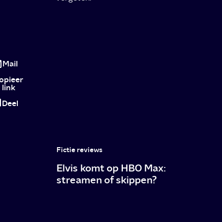
Misbruik
verbeeld
Mail
opieer
link
Deel
Fictie reviews
Elvis komt op HBO Max:
streamen of skippen?