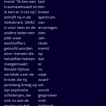
mond: “Ik ben een
laat
traumaseksueel en
een
ik ben er trots op”,
breed
schrijft hij in de
spectrum
Volkskrant. SAAC
van
is voor hem en de
ervaringen
andere leden een
zien.
plek waar
Jan
slachtoffers
Hoek
geloofd worden
merkt
door mensen die
op
hetzelfde hebben
dat
meegemaakt.
er
Ronald Ophuis
nu
vertelde over de
vaak
kritiek die hij
zwart-
jarenlang kreeg op
wit
zijn expliciete
wordt
schilderijen, die
gesproken
ook nu aan de
over
muren van het
misbruik: