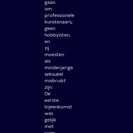
gaan
om
professionele
kunstenaars,
geen
hobbyisten,
en
zij
moesten
als
minderjarige
seksueel
misbruikt
zijn.
De
eerste
bijeenkomst
was
gelijk
met
ruim