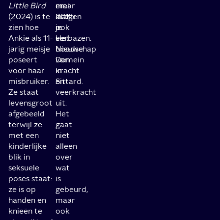
Little Bird
maar
en
mei
(2024) is te
dragen
laat
2025
zien hoe
ook
je
in
Ankie als 11-
een
verbazen.
Het
jarig meisje
boodschap
Nieuwe
poseert
van
Domein
voor haar
kracht
in
misbruiker.
en
Sittard.
Ze staat
veerkracht
levensgroot
uit.
afgebeeld
Het
terwijl ze
gaat
met een
niet
kinderlijke
alleen
blik in
over
seksuele
wat
poses staat:
is
ze is op
gebeurd,
handen en
maar
knieën te
ook