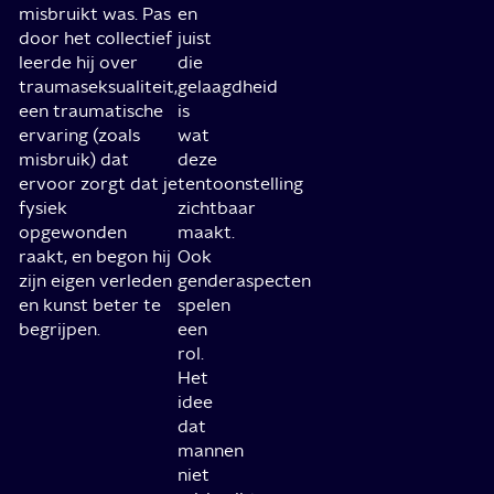
misbruikt was. Pas
en
door het collectief
juist
leerde hij over
die
traumaseksualiteit,
gelaagdheid
een traumatische
is
ervaring (zoals
wat
misbruik) dat
deze
ervoor zorgt dat je
tentoonstelling
fysiek
zichtbaar
opgewonden
maakt.
raakt, en begon hij
Ook
zijn eigen verleden
genderaspecten
en kunst beter te
spelen
begrijpen.
een
rol.
Het
idee
dat
mannen
niet