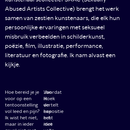
Abused Artists Collective) brengt het werk
samen van zestien kunstenaars, die elk hun
persoonlijke ervaringen met seksueel
misbruik verbeelden in schilderkunst,
poëzie, film, illustratie, performance,
literatuur en fotografie. Ik nam alvast een
kijkje.
Hoe bereid je je
Voordat
Jan
voor op een
ik
Hoek
tentoonstelling
de
vertelt
vol leed en pijn?
expositie
hoe
Ik wist het niet,
echt
het
maar in ieder
met
idee