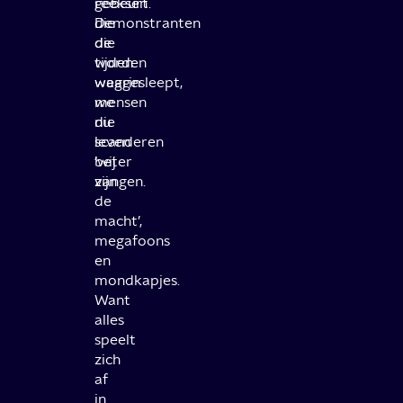
gebeurt.
reeksen
Demonstranten
die
die
de
worden
tijden
weggesleept,
waarin
mensen
we
die
nu
scanderen
leven
‘wij
beter
zijn
vangen.
de
macht’,
megafoons
en
mondkapjes.
Want
alles
speelt
zich
af
in