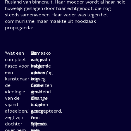
Rusland van binnenuit. Haar moeder wordt al haar hele
huwelijk geslagen door haar echtgenoot, die nog
steeds samenwonen. Haar vader was tegen het
communisme, maar maakte uit noodzaak
propaganda:
‘Wat een
Lomasko
‘Ze
De
In
compleet
weigert
wil
vrouwen
de
fiasco voor
haar
me
hebben
volgende
een
vader
opeten,’
geen
aflevering
kunstenaar:
te
zegt
uitweg,
van
de
omhelzen
hij
het
Draw
ideologie
als
spottend.
geweld
for
van de
die
is
Change
vijand
daarom
haast
volgen
afbeelden,’
vraagt,
geaccepteerd,
we
zegt zijn
hij
ze
Ann
dochter
spreidt
blijven
Telnaes,
over hem.
zijn
hele
een