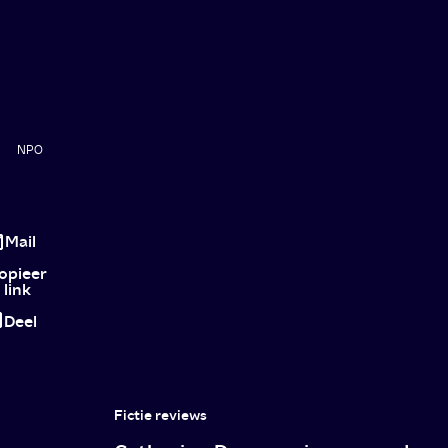
NPO
Tekenen
tegen
Mail
de
opieer
link
macht
Deel
Fictie reviews