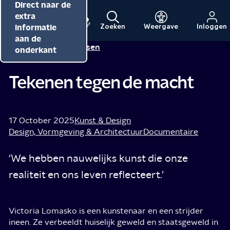
Direct naar de
Direct naar de
Direct naar de
inhoud
hoofdnavigatie
extra
informatie
Zoeken
Weergave
Inloggen
Menu
Naar
Naar
aan de
Alma Mathijsen
Tip van
de
de
onderkant
beginpagina
beginpagina
van
van
Tekenen tegen de macht
NPO
NPO
Cultuur
17 October 2025
Kunst & Design
Design, Vormgeving & Architectuur
Documentaire
‘We hebben nauwelijks kunst die onze
realiteit en ons leven reflecteert.’
Victoria Lomasko is een kunstenaar en een strijder
ineen. Ze verbeeldt huiselijk geweld en staatsgeweld in