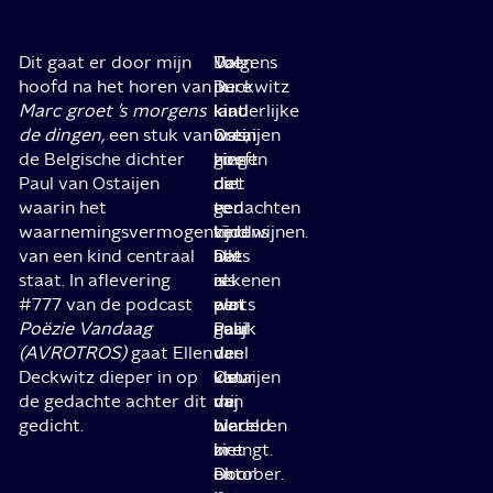
Dit gaat er door mijn
Volgens
Dat
Toen
hoofd na het horen van
Deckwitz
pure
ik
Marc groet ’s morgens
laat
kinderlijke
kind
de dingen,
een stuk van
Ostaijen
brein
was,
de Belgische dichter
zien
hoeft
gingen
Paul van Ostaijen
dat
niet
de
waarin het
een
te
gedachten
waarnemingsvermogen
kind
verdwijnen.
tijdens
van een kind centraal
alles
Dat
het
staat. In aflevering
als
is
rekenen
#777 van de podcast
een
wat
plots
Poëzie Vandaag
gelijk
Paul
naar
(AVROTROS)
gaat Ellen
deel
van
de
Deckwitz dieper in op
van
Ostaijen
kleur
de gedachte achter dit
de
mij
van
gedicht.
wereld
hier
bladeren
ziet
brengt.
in
en
Door
oktober.