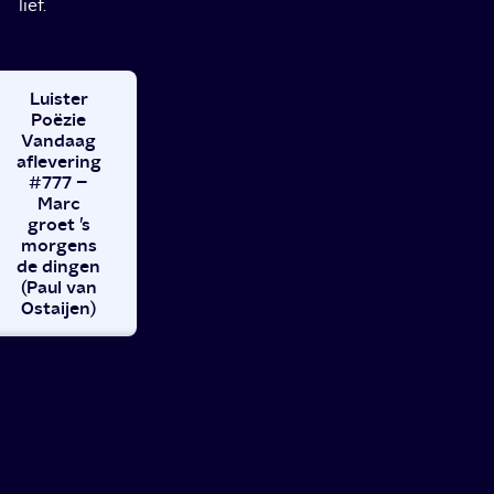
lief.
Luister
Poëzie
Vandaag
aflevering
#777 –
Marc
groet ’s
morgens
de dingen
(Paul van
Ostaijen)