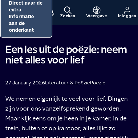
Direct naar de
Direct naar de
Direct naar de
inhoud
hoofdnavigatie
extra
informatie
Zoeken
Weergave
Inloggen
Menu
Naar
Naar
aan de
Siep Klein
Tip van
de
de
onderkant
beginpagina
beginpagina
van
van
Een les uit de poëzie: neem
NPO
NPO
niet alles voor lief
Cultuur
27 January 2026
Literatuur & Poëzie
Poëzie
We nemen eigenlijk te veel voor lief. Dingen
zijn voor ons vanzelfsprekend geworden.
Maar kijk eens om je heen in je kamer, in de
trein, buiten of op kantoor, alles lijkt zo
normaal. Het is ook normaal, maar eigenlijk