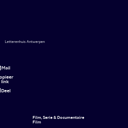
Letterenhuis Antwerpen
Een
les
Mail
uit
opieer
link
de
Deel
poëzie:
neem
niet
Film, Serie & Documentaire
alles
Film