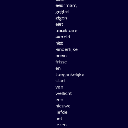
buurman”,
een
zegt
geheel
ze.
eigen
Het
en
pure
maakbare
aan
wereld.
het
Het
kinderlijke
is
brein.
een
frisse
en
toegankelijke
start
van
wellicht
een
nieuwe
liefde:
het
lezen